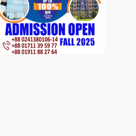
সার্কেলের বৃক্ষরোপণ
মিরপুর-১১ নম্বরে দুর্বৃত্তদের গুলিতে
বিএনপি নেতা গুরুতর আহত
পাটগ্রামে চিকিৎসা সেবায় বীর
মুক্তিযোদ্ধা দবির উদ্দিন ফাউন্ডেশন
পাটগ্রামের দহগ্রাম ইউনিয়নের প্রধান
সড়ক ভেঙ্গে যোগাযোগ বিছিন্ন