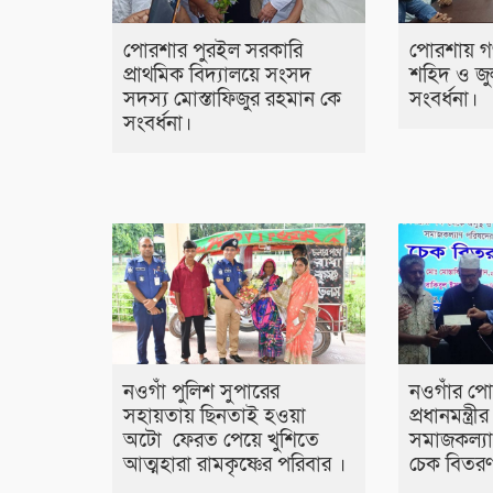
পোরশার পুরইল সরকারি
পোরশায় গণ
প্রাথমিক বিদ্যালয়ে সংসদ
শহিদ ও জু
সদস্য মোস্তাফিজুর রহমান কে
সংবর্ধনা।
সংবর্ধনা।
নওগাঁ পুলিশ সুপারের
নওগাঁর পো
সহায়তায় ছিনতাই হওয়া
প্রধানমন্ত্র
অটো ফেরত পেয়ে খুশিতে
সমাজকল্যা
আত্মহারা রামকৃষ্ণের পরিবার ।
চেক বিতর