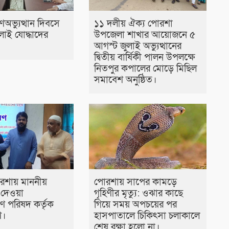
অভ্যুত্থান দিবসে
১১ দলীয় ঐক্য পোরশা
লাই যোদ্ধাদের
উপজেলা শাখার আয়োজনে ৫
আগস্ট জুলাই অভ্যুত্থানের
দ্বিতীয় বার্ষিকী পালন উপলক্ষে
নিতপুর কপালের মোড়ে মিছিল
সমাবেশ অনুষ্ঠিত।
রশায় মাননীয়
পোরশায় সাপের কামড়ে
ীর দেওয়া
গৃহিণীর মৃত্যু: ওঝার কাছে
ণ পরিষদ কর্তৃক
গিয়ে সময় অপচয়ের পর
ণ।
হাসপাতালে চিকিৎসা চলাকালে
শেষ রক্ষা হলো না।