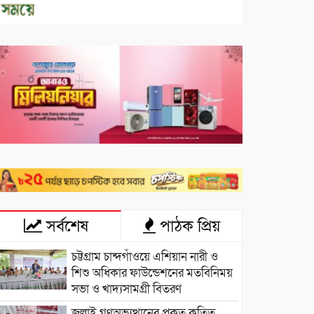
সর্বশেষ
পাঠক প্রিয়
চট্টগ্রাম চান্দগাঁওয়ে এশিয়ান নারী ও
শিশু অধিকার ফাউন্ডেশনের মতবিনিময়
সভা ও খাদ্যসামগ্রী বিতরণ
জুলাই গণঅভ্যুত্থানের প্রকৃত কৃতিত্ব