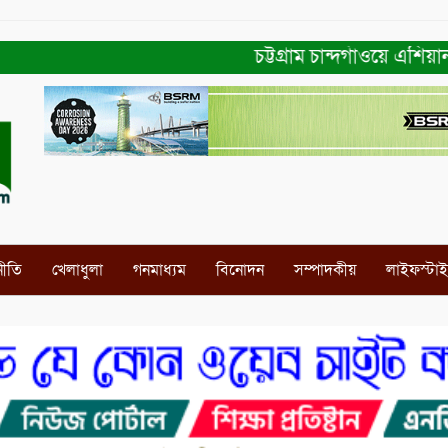
চট্টগ্রাম চান্দগাঁওয়ে এশিয়ান ন
নীতি
খেলাধুলা
গনমাধ্যম
বিনোদন
সম্পাদকীয়
লাইফস্টা