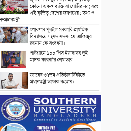
কোনো একক ব্যক্তি বা গোষ্ঠীর নয়; বরং
এই কৃতিত্ব দেশের জনগণের : তথ্য ও
সম্প্রচারমন্ত্রী
পোরশার পুরইল সরকারি প্রাথমিক
বিদ্যালয়ে সংসদ সদস্য মোস্তাফিজুর
রহমান কে সংবর্ধনা।
পাটগ্রামে ১০০ পিস ইয়াবাসহ দুই
মাদক কারবারি গ্রেফতার
ড্যাবের ৩৭তম প্রতিষ্ঠাবার্ষিকীতে
প্রধানমন্ত্রী তারেক রহমান।
চন্দনাইশের হাশিমপুর ৪ নং ওয়ার্ডে
৫’শতাধিক হতদরিদ্র পরিবারের মাঝে
খাদ্যসামগ্রী বিতরণ করেন মনজুর
মোরশেদ
পরিবেশ রক্ষায় পাটগ্রামে ইহসান ইয়ুথ