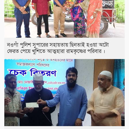
নওগাঁ পুলিশ সুপারের সহায়তায় ছিনতাই হওয়া অটো
ফেরত পেয়ে খুশিতে আত্মহারা রামকৃষ্ণের পরিবার ।