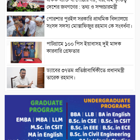
দেশের জনগণের : তথ্য ও সম্প্রচারমন্ত্রী
পোরশার পুরইল সরকারি প্রাথমিক বিদ্যালয়ে
সংসদ সদস্য মোস্তাফিজুর রহমান কে সংবর্ধনা।
পাটগ্রামে ১০০ পিস ইয়াবাসহ দুই মাদক
কারবারি গ্রেফতার
ড্যাবের ৩৭তম প্রতিষ্ঠাবার্ষিকীতে প্রধানমন্ত্রী
তারেক রহমান।
চন্দনাইশের হাশিমপুর ৪ নং ওয়ার্ডে ৫’শতাধিক
হতদরিদ্র পরিবারের মাঝে খাদ্যসামগ্রী বিতরণ
করেন মনজুর মোরশেদ
পরিবেশ রক্ষায় পাটগ্রামে ইহসান ইয়ুথ
সার্কেলের বৃক্ষরোপণ