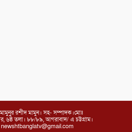
মামুনুর রশীদ মামুন। সহ- সম্পাদক।মোঃ
৬ষ্ঠ তলা। ৮৮/৮৯, আগরাবাদ/ এ চট্টগ্রাম।
ঃ newshtbanglatv@gmail.com