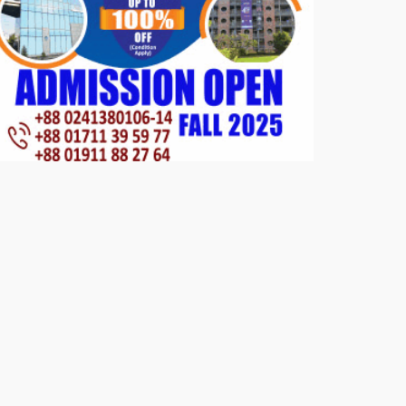
পাটগ্রামে জুলাই অভ্যুত্থান দিবস
উপলক্ষে ১১দলীয় গণ মিছিল ও গণ
সমাবেশ অনুষ্ঠিত
পোরশায় গণঅভ্যুত্থান দিবসে শহিদ ও
জুলাই যোদ্ধাদের সংবর্ধনা।
১১ দলীয় ঐক্য পোরশা উপজেলা শাখার
আয়োজনে ৫ আগস্ট জুলাই অভ্যুত্থানের
দ্বিতীয় বার্ষিকী পালন উপলক্ষে নিতপুর
কপালের মোড়ে মিছিল সমাবেশ অনুষ্ঠিত।