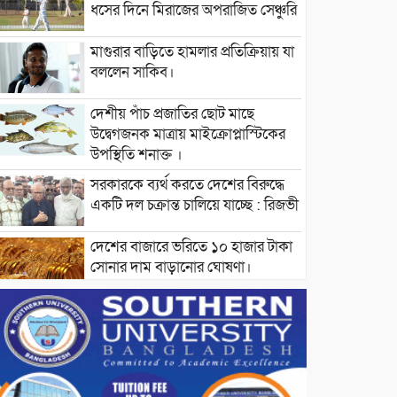
ধসের দিনে মিরাজের অপরাজিত সেঞ্চুরি
মাগুরার বাড়িতে হামলার প্রতিক্রিয়ায় যা
বললেন সাকিব।
দেশীয় পাঁচ প্রজাতির ছোট মাছে
উদ্বেগজনক মাত্রায় মাইক্রোপ্লাস্টিকের
উপস্থিতি শনাক্ত ।
সরকারকে ব্যর্থ করতে দেশের বিরুদ্ধে
একটি দল চক্রান্ত চালিয়ে যাচ্ছে : রিজভী
দেশের বাজারে ভরিতে ১০ হাজার টাকা
সোনার দাম বাড়ানোর ঘোষণা।
ভারপ্রাপ্ত রাষ্ট্রপতি হাফিজ উদ্দিন
আহমদের সাথে এইচটি বাংলা অনলাইন
পোর্টাল ও আইপি টিভির সম্পাদক মোঃ
ইসমাইল হোসেনের সৌজন্য সাক্ষাৎ।