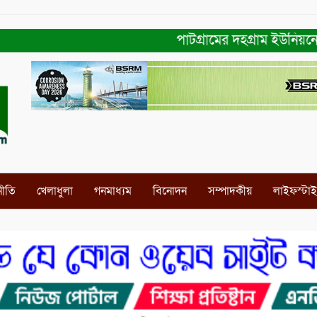
পাটগ্রামের দহগ্রাম ইউনিয়নের প্রধ
নীতি
খেলাধুলা
গনমাধ্যম
বিনোদন
সম্পাদকীয়
লাইফস্টা