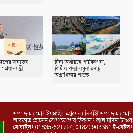
দেশের অন্যতম
চীনা অর্থায়নে পরিকল্পনা,
’ : প্রধানমন্ত্রী
দ্বিতীয় পদ্মা-যমুনা সেতু
অগ্রাধিকার পাচ্ছে
সম্পাদক। মোঃ ইসমাইল হোসেন। নির্বাহী সম্পাদক। মোঃ 
আরফাত হোসেন যোগাযোগের ঠিকানাঃ আল মদিনা টাওয়ার, 
মোবাইলঃ 01835-621794, 01820903381 ই-মেইল