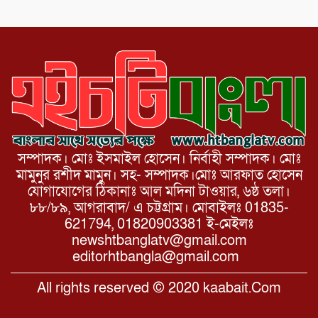
টিভির সম্পাদক মোঃ ইসমাইল হোসেনের
সৌজন্য সাক্ষাৎ।
সম্পাদক। মোঃ ইসমাইল হোসেন। নির্বাহী সম্পাদক। মোঃ
মামুনুর রশীদ মামুন। সহ- সম্পাদক।মোঃ আরফাত হোসেন
যোগাযোগের ঠিকানাঃ আল মদিনা টাওয়ার, ৬ষ্ঠ তলা।
৮৮/৮৯, আগরাবাদ/ এ চট্টগ্রাম। মোবাইলঃ 01835-
621794, 01820903381 ই-মেইলঃ
newshtbanglatv@gmail.com
editorhtbangla@gmail.com
All rights reserved © 2020 kaabait.Com