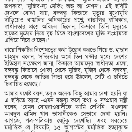
রূপকার’, ‘মুজিব-দ্য মেকিং অভ আ নেশন’। এই ছবিটি
দেখলে বোঝা যায়, বঙ্গবন্ধু কিভাবে মৃত্যুর মুখোমুখি
দাঁড়িয়েও বাঙালির অধিকারের প্রশ্নে, বাঙালির স্বাধিকার,
স্বাধীনতার প্রশ্নে অবিচল ছিলেন, কিভাবে তিনি মৃত্যুকে
হাতের মুঠোয় নিয়ে দৃঢ় চিত্তে বাংলাদেশের মুক্তি সংগ্রামকে
এগিয়ে নিয়ে গেছেন।’
বায়োপিকটির বিশেষত্বের কথা উল্লেখ করতে গিয়ে ড. হাছান
মাহমুদ বলেন, ‘সত্যিকার অর্থে তিন ঘন্টার মধ্যে দেশের
ইতিহাস সংক্ষেপে জানা, কিভাবে আমাদের স্বাধীনতা এলো,
বঙ্গবন্ধু কিভাবে খোকা থেকে মুজিব, মুজিব থেকে বঙ্গবন্ধু,
বঙ্গবন্ধু থেকে জাতির পিতা হয়ে উঠলেন, সেটি এ ছবিতে
চিত্রায়িত হয়েছে।’
আমার যথেষ্ট বয়স, তবুও অনেক কিছু আমার দেখা হয়নি যা
এ ছবিতে আছে -এমন মন্তব্য করে তথ্য ও সম্প্রচার মন্ত্রী
বলেন, ‘যেমন সোহরাওয়ার্দীকে আমি দেখিনি। মওলানা
আবদুল হামিদ খান ভাসানীকেও সেভাবে দেখা হয়নি।
কাগজে, পত্র-পত্রিকায় যেটুকু দেখেছি। এবং সবচেয়ে
মর্মান্তিক যে বিষয়টি, ১৫ আগস্টের মর্মান্তিক হত্যাকান্ড