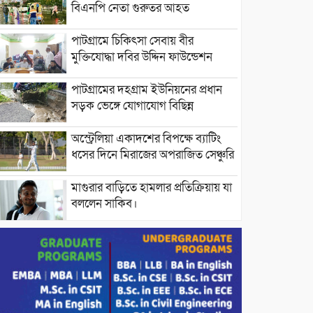
বিএনপি নেতা গুরুতর আহত
পাটগ্রামে চিকিৎসা সেবায় বীর
মুক্তিযোদ্ধা দবির উদ্দিন ফাউন্ডেশন
পাটগ্রামের দহগ্রাম ইউনিয়নের প্রধান
সড়ক ভেঙ্গে যোগাযোগ বিছিন্ন
অস্ট্রেলিয়া একাদশের বিপক্ষে ব্যাটিং
ধসের দিনে মিরাজের অপরাজিত সেঞ্চুরি
মাগুরার বাড়িতে হামলার প্রতিক্রিয়ায় যা
বললেন সাকিব।
দেশীয় পাঁচ প্রজাতির ছোট মাছে
উদ্বেগজনক মাত্রায় মাইক্রোপ্লাস্টিকের
উপস্থিতি শনাক্ত ।
সরকারকে ব্যর্থ করতে দেশের বিরুদ্ধে
একটি দল চক্রান্ত চালিয়ে যাচ্ছে : রিজভী