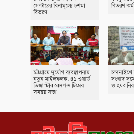
সেন্টারের বিনামূল্যে চশমা
বিতরণ কর্মস
বিতরণ।
চট্টগ্রামে দুর্যোগ ব্যবস্থাপনায়
চন্দনাইশে 
নতুন মাইলফলক: ৪১ ওয়ার্ড
সংবাদ সম্ম
ডিজাস্টার রেসপন্স টিমের
ও হয়রানি
সমন্বয় সভা