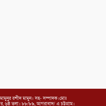
মামুনুর রশীদ মামুন। সহ- সম্পাদক।মোঃ
৬ষ্ঠ তলা। ৮৮/৮৯, আগরাবাদ/ এ চট্টগ্রাম।