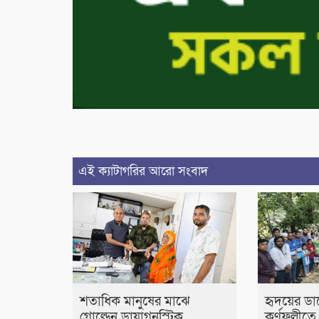
এই ক্যাটাগরির আরো সংবাদ
শতাধিক মানুষের মাঝে
হৃদয়ের ডা
গোল্ডেন ডায়াগনস্টিক
কর্ণফুলীতে