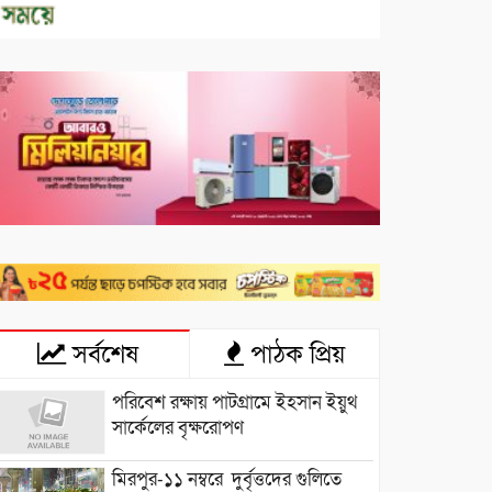
সর্বশেষ
পাঠক প্রিয়
পরিবেশ রক্ষায় পাটগ্রামে ইহসান ইয়ুথ
সার্কেলের বৃক্ষরোপণ
মিরপুর-১১ নম্বরে দুর্বৃত্তদের গুলিতে