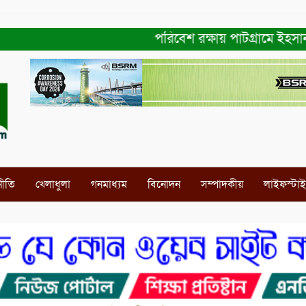
পরিবেশ রক্ষায় পাটগ্রামে ইহসান ইয়ুথ 
নীতি
খেলাধুলা
গনমাধ্যম
বিনোদন
সম্পাদকীয়
লাইফস্টা