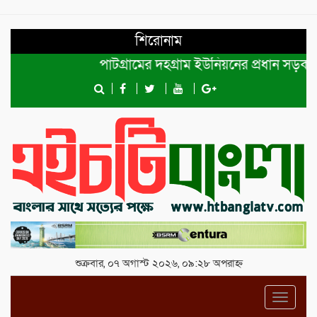
শিরোনাম
পাটগ্রামের দহগ্রাম ইউনিয়নের প্রধান সড়ক ভেঙ্গে
শুক্রবার, ০৭ অগাস্ট ২০২৬, ০৯:২৮ অপরাহ্ন
Toggl
navig