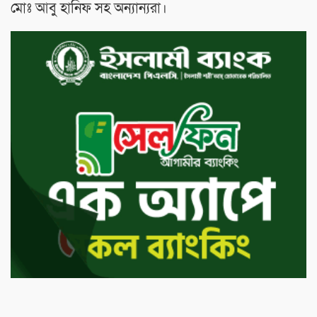
মোঃ আবু হানিফ সহ অন‍্যান‍্যরা।