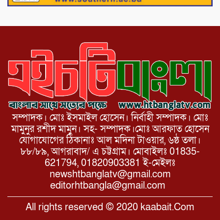
আয়োজনে ৫ আগস্ট জুলাই অভ্যুত্থানের দ্বিতীয়
বার্ষিকী পালন উপলক্ষে নিতপুর কপালের মোড়ে
মিছিল সমাবেশ অনুষ্ঠিত।
সম্পাদক। মোঃ ইসমাইল হোসেন। নির্বাহী সম্পাদক। মোঃ
মামুনুর রশীদ মামুন। সহ- সম্পাদক।মোঃ আরফাত হোসেন
যোগাযোগের ঠিকানাঃ আল মদিনা টাওয়ার, ৬ষ্ঠ তলা।
৮৮/৮৯, আগরাবাদ/ এ চট্টগ্রাম। মোবাইলঃ 01835-
621794, 01820903381 ই-মেইলঃ
newshtbanglatv@gmail.com
editorhtbangla@gmail.com
All rights reserved © 2020 kaabait.Com