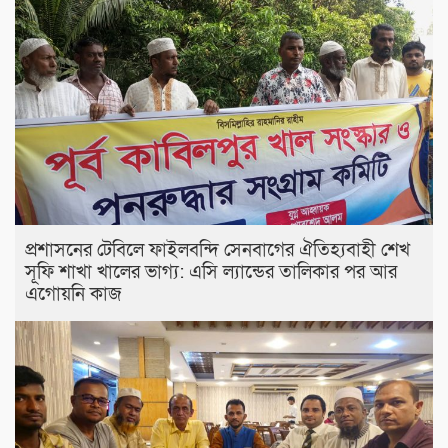
প্রশাসনের টেবিলে ফাইলবন্দি সেনবাগের ঐতিহ্যবাহী শেখ
সূফি শাখা খালের ভাগ্য: এসি ল্যান্ডের তালিকার পর আর
এগোয়নি কাজ