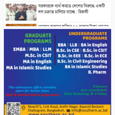
সরকারকে ব্যর্থ করতে দেশের বিরুদ্ধে একটি
দল চক্রান্ত চালিয়ে যাচ্ছে : রিজভী
দেশের বাজারে ভরিতে ১০ হাজার টাকা সোনার
দাম বাড়ানোর ঘোষণা।
ভারপ্রাপ্ত রাষ্ট্রপতি হাফিজ উদ্দিন আহমদের
সাথে এইচটি বাংলা অনলাইন পোর্টাল ও আইপি
টিভির সম্পাদক মোঃ ইসমাইল হোসেনের
সৌজন্য সাক্ষাৎ।
পাটগ্রামে জুলাই অভ্যুত্থান দিবস উপলক্ষে
১১দলীয় গণ মিছিল ও গণ সমাবেশ অনুষ্ঠিত
পোরশায় গণঅভ্যুত্থান দিবসে শহিদ ও জুলাই
যোদ্ধাদের সংবর্ধনা।
১১ দলীয় ঐক্য পোরশা উপজেলা শাখার