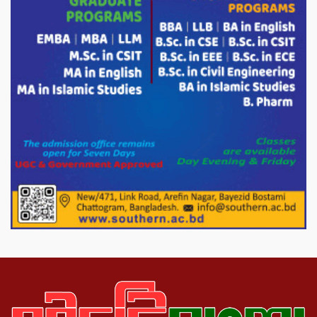
হতদরিদ্র পরিবারের মাঝে খাদ্যসামগ্রী বিতরণ
করেন মনজুর মোরশেদ
পরিবেশ রক্ষায় পাটগ্রামে ইহসান ইয়ুথ
সার্কেলের বৃক্ষরোপণ
মিরপুর-১১ নম্বরে দুর্বৃত্তদের গুলিতে বিএনপি
নেতা গুরুতর আহত
পাটগ্রামে চিকিৎসা সেবায় বীর মুক্তিযোদ্ধা দবির
উদ্দিন ফাউন্ডেশন
পাটগ্রামের দহগ্রাম ইউনিয়নের প্রধান সড়ক
ভেঙ্গে যোগাযোগ বিছিন্ন