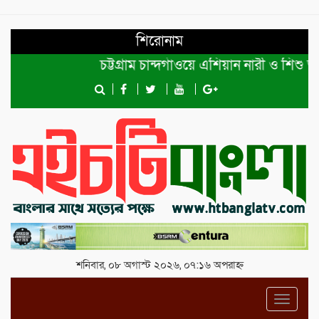
শিরোনাম
চট্টগ্রাম চান্দগাঁওয়ে এশিয়ান নারী ও শিশু অধি
শনিবার, ০৮ অগাস্ট ২০২৬, ০৭:১৬ অপরাহ্ন
Toggl
navig