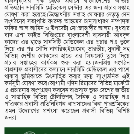
বাপ্রসাফ)এর পক্ষ থেকে প্রবাসে বাংলাদেশের জাতীয়
প্রতিষঠান সানসিটি মেডিকেল সেন্টার এর জন্য প্রচার সপ্তাহ
ঘোষণা করা হয়েছে।উদ্ধোধনীয় সপ্তাহ ঘোষনার নেতৃত্ব দেন
সংগঠনের সভাপতি ফারুক আহমেদ চান,সাধারণ সম্পাদক
ফকির আল আমিন ও উপদেষ্টা মো:জাহাঙ্গীর আলম। বুধবার
বাদ এশা ফাইভ বিল্ডিংয়ের বাংলাদেশী ব্যবসায়ী আবদুল
কাদের এর হাতে সানসিটি মেডিকেল এর প্রচার পএ তুলে
দিয়ে এর পর সৌদি নাগরিক,ইয়েমেন, ভারতীয়, সুদানী সহ
বিভিন্ন দেশীয় লোকদের হাতে এর লিফলেট তুলে দিয়ে
প্রচার সপ্তাহের কার্যকম শুরু করা হয়।জনপ্রিয় সংগঠন
বাপ্রসাফ প্রবাসীদের কল্যানে সানসিটি মেডিকেল এর পাশে
থাকার ভুমিকাকে উৎসাহিত করার জন্য সাংগঠনিক এই
কর্মসুচী ঘোষণা করে।আগামী ৭দিন রিয়াদের বিভিন্ন মার্কেটে
এ প্রচারনায় অংশগ্রহণ করবেন বাপ্রসাফ ভুক্ত দেশের জাতীয়
ও সাপ্তাহিক বিভিন্ন টেলিভিশন, দৈনিক ও সাপ্তাহিক পএ
পএিকার প্রবাসী প্রতিনিধিগন।বাপ্রসাফের বিনা পারশ্রমিকের
এমন উদ্যোগের প্রশংসা করেছেন প্রবাসী বিভিন্ন বিশিষ্ট
জনরা।