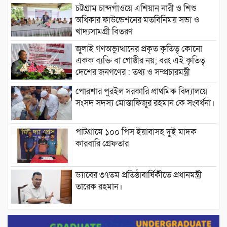
চট্টগ্রাম চান্দগাঁওয়ে এশিয়ান নারী ও শিশু
অধিকার ফাউন্ডেশনের মতবিনিময় সভা ও
খাদ্যসামগ্রী বিতরণ
জুলাই গণঅভ্যুত্থানের প্রকৃত কৃতিত্ব কোনো
একক ব্যক্তি বা গোষ্ঠীর নয়; বরং এই কৃতিত্ব
দেশের জনগণের : তথ্য ও সম্প্রচারমন্ত্রী
পোরশার পুরইল সরকারি প্রাথমিক বিদ্যালয়ে
সংসদ সদস্য মোস্তাফিজুর রহমান কে সংবর্ধনা।
পাটগ্রামে ১০০ পিস ইয়াবাসহ দুই মাদক
কারবারি গ্রেফতার
ড্যাবের ৩৭তম প্রতিষ্ঠাবার্ষিকীতে প্রধানমন্ত্রী
তারেক রহমান।
চন্দনাইশের হাশিমপুর ৪ নং ওয়ার্ডে ৫’শতাধিক