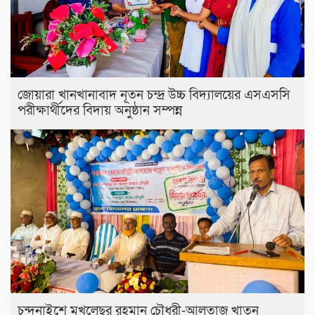
জোয়ারা খানখানাবাদ নূতন চন্দ্র উচ্চ বিদ্যালয়ের এসএসসি
পরীক্ষার্থীদের বিদায় অনুষ্ঠান সম্পন্ন
চন্দনাইশে মখলেছুর রহমান চৌধুরী-আলতাজ খাতুন