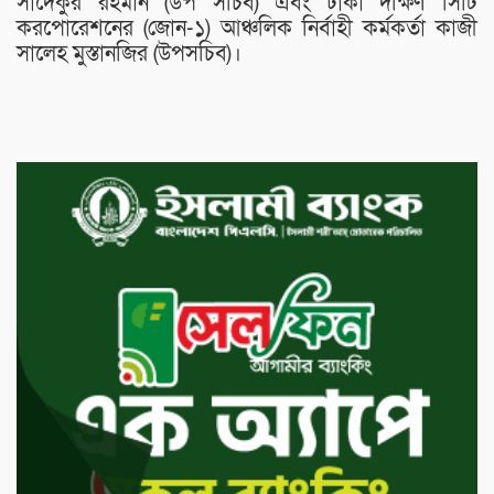
সাদেকুর রহমান (উপ সচিব) এবং ঢাকা দক্ষিণ সিটি
করপোরেশনের (জোন-১) আঞ্চলিক নির্বাহী কর্মকর্তা কাজী
সালেহ মুস্তানজির (উপসচিব)।