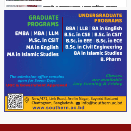
জুলাই গণঅভ্যুত্থানের প্রকৃত কৃতিত্ব কোনো
একক ব্যক্তি বা গোষ্ঠীর নয়; বরং এই কৃতিত্ব
দেশের জনগণের : তথ্য ও সম্প্রচারমন্ত্রী
পোরশার পুরইল সরকারি প্রাথমিক বিদ্যালয়ে
সংসদ সদস্য মোস্তাফিজুর রহমান কে সংবর্ধনা।
পাটগ্রামে ১০০ পিস ইয়াবাসহ দুই মাদক
কারবারি গ্রেফতার
ড্যাবের ৩৭তম প্রতিষ্ঠাবার্ষিকীতে প্রধানমন্ত্রী
তারেক রহমান।
চন্দনাইশের হাশিমপুর ৪ নং ওয়ার্ডে ৫’শতাধিক
হতদরিদ্র পরিবারের মাঝে খাদ্যসামগ্রী বিতরণ
করেন মনজুর মোরশেদ