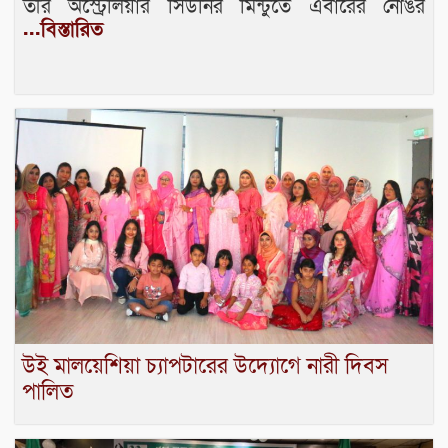
তীর অস্ট্রেলিয়ার সিডনির মিন্টুতে এবারের নোঙর
...বিস্তারিত
উই মালয়েশিয়া চ্যাপটারের উদ্যোগে নারী দিবস
পালিত