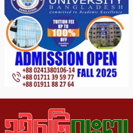
ভারপ্রাপ্ত রাষ্ট্রপতি হাফিজ উদ্দিন আহমদের
সাথে এইচটি বাংলা অনলাইন পোর্টাল ও আইপি
টিভির সম্পাদক মোঃ ইসমাইল হোসেনের
সৌজন্য সাক্ষাৎ।
পাটগ্রামে জুলাই অভ্যুত্থান দিবস উপলক্ষে
১১দলীয় গণ মিছিল ও গণ সমাবেশ অনুষ্ঠিত
পোরশায় গণঅভ্যুত্থান দিবসে শহিদ ও জুলাই
যোদ্ধাদের সংবর্ধনা।
১১ দলীয় ঐক্য পোরশা উপজেলা শাখার
আয়োজনে ৫ আগস্ট জুলাই অভ্যুত্থানের দ্বিতীয়
বার্ষিকী পালন উপলক্ষে নিতপুর কপালের মোড়ে
মিছিল সমাবেশ অনুষ্ঠিত।