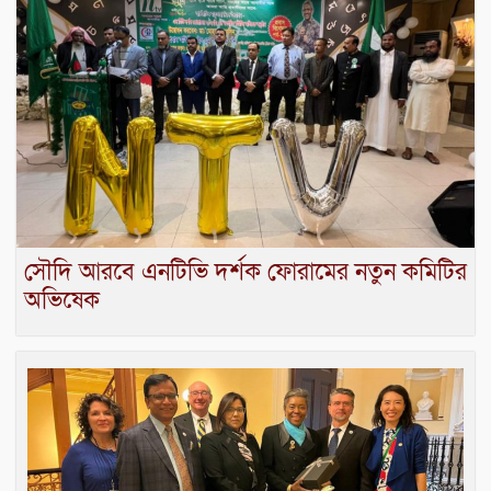
সৌদি আরবে এনটিভি দর্শক ফোরামের নতুন কমিটির
অভিষেক