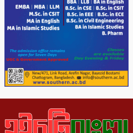
১১ দলীয় ঐক্য পোরশা উপজেলা শাখার
আয়োজনে ৫ আগস্ট জুলাই অভ্যুত্থানের দ্বিতীয়
বার্ষিকী পালন উপলক্ষে নিতপুর কপালের মোড়ে
মিছিল সমাবেশ অনুষ্ঠিত।
লালমনিরহাটের পাটগ্রামে ইসলামী আদর্শ
বিদ্যানিকেতন উচ্চ বিদ্যালয় কর্তৃক জুলাই
অভ্যুত্থান দিবস পালিত
নওগাঁ পুলিশ সুপারের সহায়তায় ছিনতাই হওয়া
অটো ফেরত পেয়ে খুশিতে আত্মহারা
রামকৃষ্ণের পরিবার ।
বিদ্যুৎ ও জ্বালানির অতিরিক্ত বিল আসলে যা
করতে বললেন প্রধানমন্ত্রীর তথ্য উপদেষ্টা।