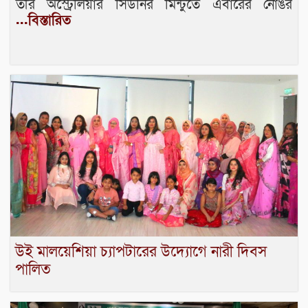
তীর অস্ট্রেলিয়ার সিডনির মিন্টুতে এবারের নোঙর
...বিস্তারিত
উই মালয়েশিয়া চ্যাপটারের উদ্যোগে নারী দিবস
পালিত