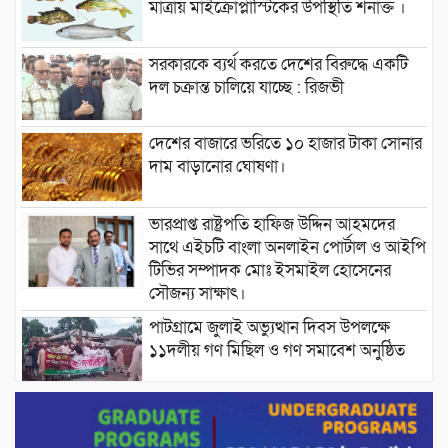
মাত্রায় মাইক্রোপ্লাস্টিকের উপস্থিতি শনাক্ত ।
সরকারকে ব্যর্থ করতে দেশের বিরুদ্ধে একটি
দল চক্রান্ত চালিয়ে যাচ্ছে : রিজভী
দেশের বাজারে ভরিতে ১০ হাজার টাকা সোনার
দাম বাড়ানোর ঘোষণা।
ভারপ্রাপ্ত রাষ্ট্রপতি হাফিজ উদ্দিন আহমদের
সাথে এইচটি বাংলা অনলাইন পোর্টাল ও আইপি
টিভির সম্পাদক মোঃ ইসমাইল হোসেনের
সৌজন্য সাক্ষাৎ।
পাটগ্রামে জুলাই অভ্যুত্থান দিবস উপলক্ষে
১১দলীয় গণ মিছিল ও গণ সমাবেশ অনুষ্ঠিত
পোরশায় গণঅভ্যুত্থান দিবসে শহিদ ও জুলাই
যোদ্ধাদের সংবর্ধনা।