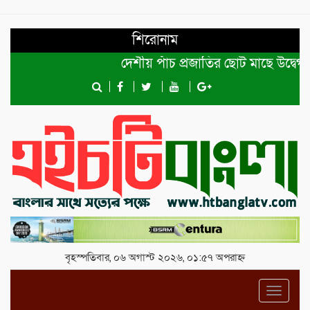
শিরোনাম
দেশীয় পাঁচ প্রজাতির ছোট মাছে উদ্বেগজনক ম
বৃহস্পতিবার, ০৬ অগাস্ট ২০২৬, ০১:৫৭ অপরাহ্ন
Toggl
navig