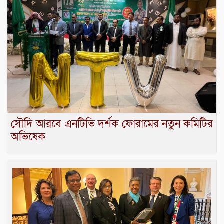
সৌদি আরবে এনটিভি দর্শক ফোরামের নতুন কমিটির
অভিষেক