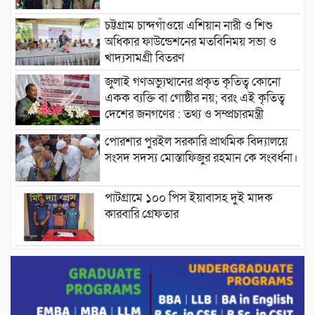
চট্টগ্রাম চান্দগাঁওয়ে এশিয়ান নারী ও শিশু
অধিকার ফাউন্ডেশনের মতবিনিময় সভা ও
খাদ্যসামগ্রী বিতরণ
জুলাই গণঅভ্যুত্থানের প্রকৃত কৃতিত্ব কোনো
একক ব্যক্তি বা গোষ্ঠীর নয়; বরং এই কৃতিত্ব
দেশের জনগণের : তথ্য ও সম্প্রচারমন্ত্রী
পোরশার পুরইল সরকারি প্রাথমিক বিদ্যালয়ে
সংসদ সদস্য মোস্তাফিজুর রহমান কে সংবর্ধনা।
পাটগ্রামে ১০০ পিস ইয়াবাসহ দুই মাদক
কারবারি গ্রেফতার
ড্যাবের ৩৭তম প্রতিষ্ঠাবার্ষিকীতে প্রধানমন্ত্রী
তারেক রহমান।
চন্দনাইশের হাশিমপুর ৪ নং ওয়ার্ডে ৫’শতাধিক