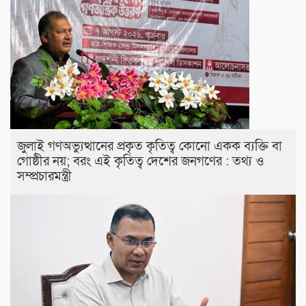
জুলাই গণঅভ্যুত্থানের প্রকৃত কৃতিত্ব কোনো একক ব্যক্তি বা
গোষ্ঠীর নয়; বরং এই কৃতিত্ব দেশের জনগণের : তথ্য ও
সম্প্রচারমন্ত্রী