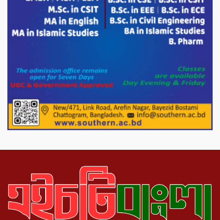
হতদরিদ্র পরিবারের মাঝে খাদ্যসামগ্রী বিতরণ
করেন মনজুর মোরশেদ
পরিবেশ রক্ষায় পাটগ্রামে ইহসান ইয়ুথ
সার্কেলের বৃক্ষরোপণ
মিরপুর-১১ নম্বরে দুর্বৃত্তদের গুলিতে বিএনপি
নেতা গুরুতর আহত
পাটগ্রামে চিকিৎসা সেবায় বীর মুক্তিযোদ্ধা দবির
উদ্দিন ফাউন্ডেশন