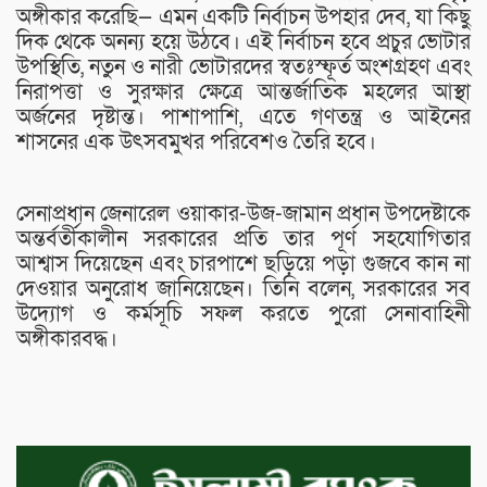
অঙ্গীকার করেছি— এমন একটি নির্বাচন উপহার দেব, যা কিছু
দিক থেকে অনন্য হয়ে উঠবে। এই নির্বাচন হবে প্রচুর ভোটার
উপস্থিতি, নতুন ও নারী ভোটারদের স্বতঃস্ফূর্ত অংশগ্রহণ এবং
নিরাপত্তা ও সুরক্ষার ক্ষেত্রে আন্তর্জাতিক মহলের আস্থা
অর্জনের দৃষ্টান্ত। পাশাপাশি, এতে গণতন্ত্র ও আইনের
শাসনের এক উৎসবমুখর পরিবেশও তৈরি হবে।
সেনাপ্রধান জেনারেল ওয়াকার-উজ-জামান প্রধান উপদেষ্টাকে
অন্তর্বর্তীকালীন সরকারের প্রতি তার পূর্ণ সহযোগিতার
আশ্বাস দিয়েছেন এবং চারপাশে ছড়িয়ে পড়া গুজবে কান না
দেওয়ার অনুরোধ জানিয়েছেন। তিনি বলেন, সরকারের সব
উদ্যোগ ও কর্মসূচি সফল করতে পুরো সেনাবাহিনী
অঙ্গীকারবদ্ধ।