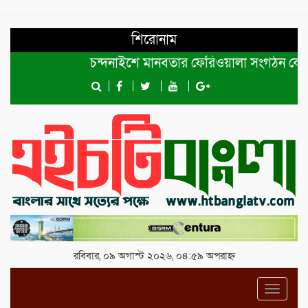
শিরোনাম
চন্দনাইশে মানবতার ফেরিওয়ালা সংগঠন কেন্দ্রীয় কমি
রবিবার, ০৯ অগাস্ট ২০২৬, ০৪:৫৯ অপরাহ্ন
Toggl
navig