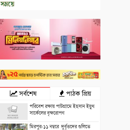
সর্বশেষ
পাঠক প্রিয়
পরিবেশ রক্ষায় পাটগ্রামে ইহসান ইয়ুথ
সার্কেলের বৃক্ষরোপণ
মিরপুর-১১ নম্বরে দুর্বৃত্তদের গুলিতে