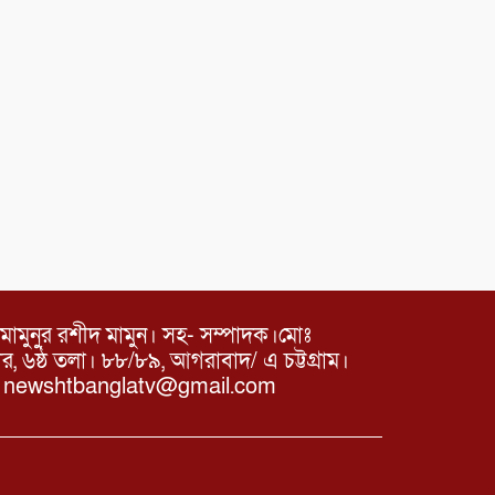
মামুনুর রশীদ মামুন। সহ- সম্পাদক।মোঃ
৬ষ্ঠ তলা। ৮৮/৮৯, আগরাবাদ/ এ চট্টগ্রাম।
ঃ newshtbanglatv@gmail.com