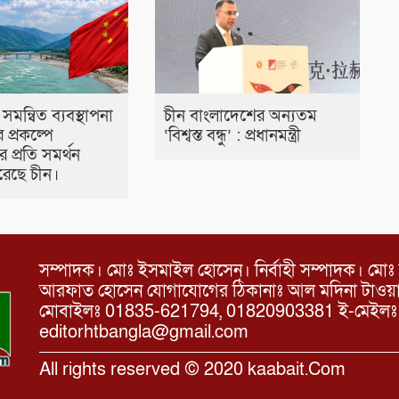
 সমন্বিত ব্যবস্থাপনা
চীন বাংলাদেশের অন্যতম
র প্রকল্পে
‘বিশ্বস্ত বন্ধু’ : প্রধানমন্ত্রী
 প্রতি সমর্থন
 করেছে চীন।
সম্পাদক। মোঃ ইসমাইল হোসেন। নির্বাহী সম্পাদক। মোঃ 
আরফাত হোসেন যোগাযোগের ঠিকানাঃ আল মদিনা টাওয়ার, 
মোবাইলঃ 01835-621794, 01820903381 ই-মেইল
editorhtbangla@gmail.com
All rights reserved © 2020 kaabait.Com