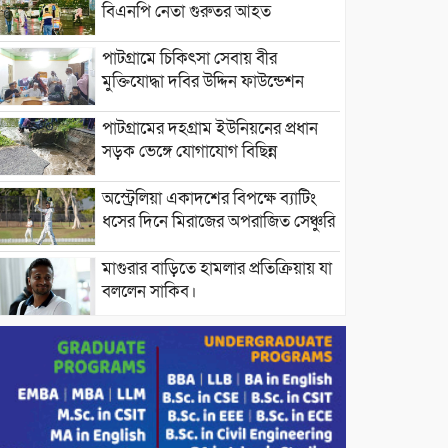
বিএনপি নেতা গুরুতর আহত
পাটগ্রামে চিকিৎসা সেবায় বীর
মুক্তিযোদ্ধা দবির উদ্দিন ফাউন্ডেশন
পাটগ্রামের দহগ্রাম ইউনিয়নের প্রধান
সড়ক ভেঙ্গে যোগাযোগ বিছিন্ন
অস্ট্রেলিয়া একাদশের বিপক্ষে ব্যাটিং
ধসের দিনে মিরাজের অপরাজিত সেঞ্চুরি
মাগুরার বাড়িতে হামলার প্রতিক্রিয়ায় যা
বললেন সাকিব।
দেশীয় পাঁচ প্রজাতির ছোট মাছে
উদ্বেগজনক মাত্রায় মাইক্রোপ্লাস্টিকের
উপস্থিতি শনাক্ত ।
সরকারকে ব্যর্থ করতে দেশের বিরুদ্ধে
একটি দল চক্রান্ত চালিয়ে যাচ্ছে : রিজভী