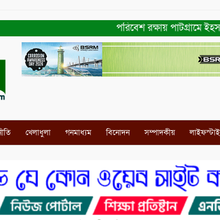
পরিবেশ রক্ষায় পাটগ্রামে ইহসান ইয়ু
নীতি
খেলাধুলা
গনমাধ্যম
বিনোদন
সম্পাদকীয়
লাইফস্টা