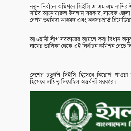
নতুন নির্বাচন কমিশনে সিইসি এ এম এম নাসির 
সচিব আনোয়ারুল ইসলাম সরকার, সাবেক জেলা ও
বেগম তহমিদা আহমদ এবং অবসরপ্রাপ্ত ব্রিগেডি
আওয়ামী লীগ সরকারের আমলে করা বিধান অনুযায়ী
নামের তালিকা থেকে এই নির্বাচন কমিশন বেছে নিয়
দেশের চতুর্দশ সিইসি হিসেবে নিয়োগ পাওয়া ন
হিসেবে দায়িত্ব দিয়েছিল অন্তর্বর্তী সরকার।