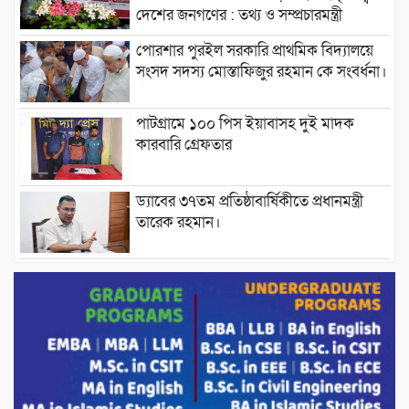
দেশের জনগণের : তথ্য ও সম্প্রচারমন্ত্রী
পোরশার পুরইল সরকারি প্রাথমিক বিদ্যালয়ে
সংসদ সদস্য মোস্তাফিজুর রহমান কে সংবর্ধনা।
পাটগ্রামে ১০০ পিস ইয়াবাসহ দুই মাদক
কারবারি গ্রেফতার
ড্যাবের ৩৭তম প্রতিষ্ঠাবার্ষিকীতে প্রধানমন্ত্রী
তারেক রহমান।
চন্দনাইশের হাশিমপুর ৪ নং ওয়ার্ডে ৫’শতাধিক
হতদরিদ্র পরিবারের মাঝে খাদ্যসামগ্রী বিতরণ
করেন মনজুর মোরশেদ
পরিবেশ রক্ষায় পাটগ্রামে ইহসান ইয়ুথ
সার্কেলের বৃক্ষরোপণ