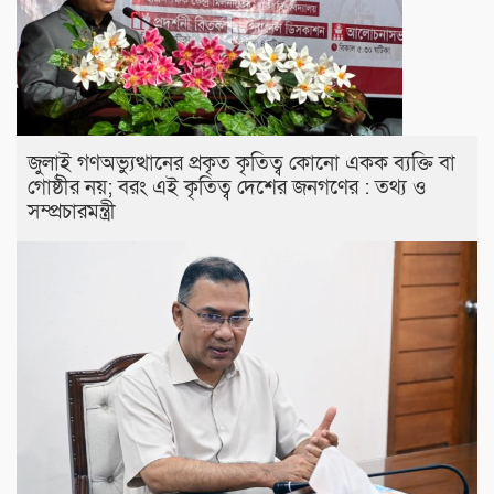
জুলাই গণঅভ্যুত্থানের প্রকৃত কৃতিত্ব কোনো একক ব্যক্তি বা
গোষ্ঠীর নয়; বরং এই কৃতিত্ব দেশের জনগণের : তথ্য ও
সম্প্রচারমন্ত্রী