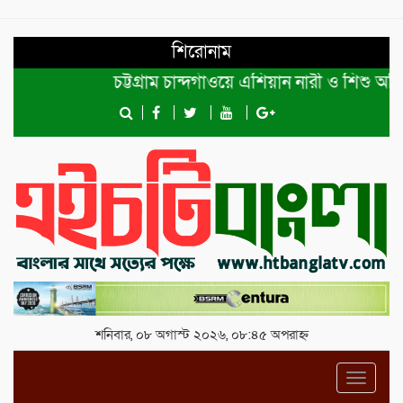
শিরোনাম
চট্টগ্রাম চান্দগাঁওয়ে এশিয়ান নারী ও শিশু অধিকা
শনিবার, ০৮ অগাস্ট ২০২৬, ০৮:৪৫ অপরাহ্ন
Toggl
navig