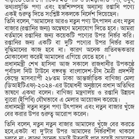
তথ্যপ্রযুক্তি পণ্য এবং হস্তশিল্পসহ অন্যান্য রপ্তানি পণ্যে
একই গুরুত্ব দিতে সংশ্লিষ্ট সকলকে নির্দেশ দিয়েছেন।
তিনি বলেন, “আমাদের আরও নতুন পণ্য উৎপাদন এবং নতুন
বাজার (রপ্তানির জন্য) অন্বেষণে মনোযোগ দিতে হবে। আমরা
বর্তমানে রপ্তানির জন্য কয়েকটি পণ্যের উপর নির্ভর করি।
রপ্তানির জন্য একটি বা দুটি পণ্যের উপর নির্ভর করা
বুদ্ধিমানের কাজ হবে না। কারণ অনেক প্রতিবন্ধকতার
মোকাবেলা করেই আমাদের এগিয়ে যেতে হবে। ”
প্রধানমন্ত্রী শেখ হাসিনা আজ সকালে রাজধানীর উপকণ্ঠে
পূর্বাচল নিউ টাউনে বঙ্গবন্ধু বাংলাদেশ-চীন মৈত্রী প্রদর্শনী
কেন্দ্রে মাসব্যাপী ২৮তম ঢাকা আন্তর্জাতিক বাণিজ্য মেলা
(ডিআইটিএফ)-২০২৪-এর উদ্বোধনী অনুষ্ঠানে প্রধান অতিথির
ভাষণে একথা বলেন। বাণিজ্য মন্ত্রণালয় ও রপ্তানি উন্নয়ন
ব্যুরো (ইপিবি) যৌথভাবে এ মেলার আয়োজন করেছে।
প্রধানমন্ত্রী নতুন নতুন পণ্য উৎপাদন এবং নতুন বাজার খুঁজে
বের করার উপর গুরুত্ব আরোপ করেন।
তিনি বলেন, নতুন নতুন বাজার আমাদের খুঁজে বের করতে
হবে,একটা বা দু’টার উপর আমাদের নির্ভরশীল থাকলে
চলবে না। কারণ অনেক চড়াই উতরাই পার হয়েই আমাদের