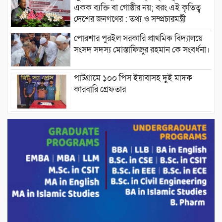
একক ব্যক্তি বা গোষ্ঠীর নয়; বরং এই কৃতিত্ব
দেশের জনগণের : তথ্য ও সম্প্রচারমন্ত্রী
পোরশার পুরইল সরকারি প্রাথমিক বিদ্যালয়ে
সংসদ সদস্য মোস্তাফিজুর রহমান কে সংবর্ধনা।
পাটগ্রামে ১০০ পিস ইয়াবাসহ দুই মাদক
কারবারি গ্রেফতার
ড্যাবের ৩৭তম প্রতিষ্ঠাবার্ষিকীতে প্রধানমন্ত্রী
তারেক রহমান।
চন্দনাইশের হাশিমপুর ৪ নং ওয়ার্ডে ৫’শতাধিক
হতদরিদ্র পরিবারের মাঝে খাদ্যসামগ্রী বিতরণ
করেন মনজুর মোরশেদ
পরিবেশ রক্ষায় পাটগ্রামে ইহসান ইয়ুথ
সার্কেলের বৃক্ষরোপণ