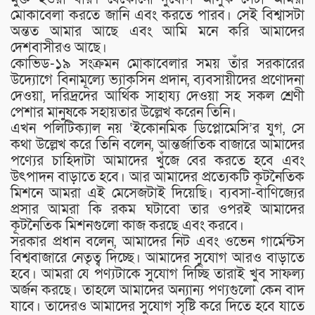
মোকাবেলা করতে জানি এবং করতে পারব। সেই বিশ্বাসটা
অন্তত আমার আছে এবং আমি মনে করি আমাদের
দেশবাসীরও আছে।
কোভিড-১৯ সংক্রমন মোকাবেলার সময় তাঁর সরকারের
উদ্যোগে বিনামূল্যে ভ্যাকসিন প্রদান, ব্যবসায়ীদের প্রণোদনা
দেওয়া, দরিদ্রদের আর্থিক সাহায্য দেওয়া সহ সকল শ্রেণী
পেশার মানুষকে সহায়তার উল্লেখ করেন তিনি।
এখন পলিটিক্যাল নয় ‘ইকোনমিক ডিপ্লোমেসি’র যুগ, সে
কথা উল্লেখ করে তিনি বলেন, আন্তর্জাতিক বাজারে আমাদের
পণ্যের চাহিদাটা আমাদের খুঁজে বের করতে হবে এবং
উৎপাদন বাড়াতে হবে। আর আমাদের প্রত্যেকটি কূটনৈতিক
মিশনে আমরা এই মেসেজটাই দিয়েছি। ব্যবসা-বাণিজ্যের
প্রসার আমরা কি রকম ঘটাবো তার ওপরই আমাদের
কূটনৈতিক মিশনগুলো কাজ করছে এবং করবে।
সরকার প্রধান বলেন, আমাদের নিট এবং ওভেন গার্মেন্টস
বিশ্ববাজারে নেতৃত্ব দিচ্ছে। আমাদের সুযোগ আরও বাড়াতে
হবে। আমরা যে পণ্যটাকে সুযোগ দিচ্ছি তারাই খুব সাফল্য
অর্জন করছে। তাহলে আমাদের অন্যান্য পণ্যগুলো কেন বাদ
যাবে। তাদেরও আমাদের সুযোগ সৃষ্টি করে দিতে হবে যাতে