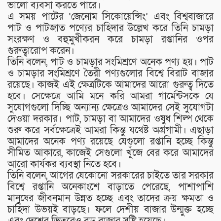
ভালো ব্যবসা করতে পারে।
এ সময় পাটের ‘জেনোম সিকোয়েন্সিং’ এবং বিশ্ববাজারে
পাট ও পাটজাত পণ্যের চাহিদার উল্লেখ করে তিনি চামড়া
সংরক্ষণ ও বহুমুখীকরন করে চামড়া রপ্তানির ওপর
গুরুত্বারোপ করেন।
তিনি বলেন, পাট ও চামড়ার সংমিশ্রণে অনেক পণ্য হয়। পাট
ও চামড়ার সংমিশ্রণে তৈরী পণ্যগুলোর বিশ্বে বিরাট বাজার
রয়েছে। কাজই এই ক্ষেত্রটিকে আমাদের আরো গুরুত্ব দিতে
হবে। সেক্ষেত্রে আমি মনে করি আমরা গার্মেন্টসকে যে
সুযোগগুলো দিচ্ছি অন্যান্য ক্ষেত্রেও আমাদের সেই সুযোগটা
দেওয়া দরকার। পাট, চামড়া বা আমাদের ওষুধ শিল্প থেকে
শুরু করে সর্বক্ষেত্রেই আমরা কিন্তু যথেষ্ট অগ্রগামী। এছাড়া
আমাদের অনেক পণ্য রয়েছে যেগুলো রপ্তানি হচ্ছে কিন্তু
সীমিত আকারে, কাজেই সেগুলো খুঁজে বের করে আমাদের
আরো কার্যকর ব্যবস্থা নিতে হবে।
তিনি বলেন, আগের যেকোনো সরকারের চাইতে তার সরকার
বিশ্বে রপ্তানি অনেকাংশে বাড়াতে পেরেছে, পাশাপাশি
মানুষের জীবনমান উন্নত হচ্ছে এবং তাদের ক্রয় ক্ষমতা ও
চাহিদা উভয়ই বাড়ছে। ফলে দেশীয় বাজার উন্মুক্ত হচ্ছে
এবং দেশের ভিতরেও বড় বাজার সৃষ্টি হয়েছে।