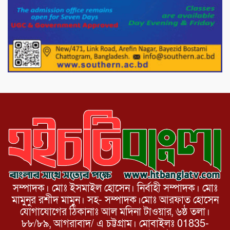
মিরপুর-১১ নম্বরে দুর্বৃত্তদের গুলিতে বিএনপি
নেতা গুরুতর আহত
পাটগ্রামে চিকিৎসা সেবায় বীর মুক্তিযোদ্ধা দবির
উদ্দিন ফাউন্ডেশন
সম্পাদক। মোঃ ইসমাইল হোসেন। নির্বাহী সম্পাদক। মোঃ
মামুনুর রশীদ মামুন। সহ- সম্পাদক।মোঃ আরফাত হোসেন
যোগাযোগের ঠিকানাঃ আল মদিনা টাওয়ার, ৬ষ্ঠ তলা।
৮৮/৮৯, আগরাবাদ/ এ চট্টগ্রাম। মোবাইলঃ 01835-