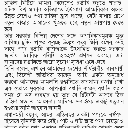
চাহিদা মিটিয়ে আমরা বিদেশেও রপ্তানি করতে পারছি।
যদিও বিশ্ব মন্দার অভিঘাতে ইউরোপ আমেরিকার অনেক
উন্নত দেশেও পণ্য চাহিদা হ্রাস পাচ্ছে। সেটা মাথায় রেখে
নতুন বাজার আমাদের খুঁজতে হবে, নতুন জায়গায় যেতে
হবে।
তার সরকার বিভিন্ন দেশের সঙ্গে অগ্রাধিকারমূলক মুক্ত
বাণিজ্য চুক্তি স্বাক্ষর করছে উল্লেখ করে তিনি বলেন, সেই
সাথে পণ্য রপ্তানি বাণিজ্যকে উৎসাহিত করতে সরকার
জাতীয় ‘ট্যারিফ পলিসি ২০২৩’ প্রণয়ন করছে। এটা
আমাদের রপ্তানিতে আরো সুযোগ সুবিধা এনে দেবে।
তিনি বলেন, এখানে আমাদের দেশের শীর্ষস্থানীয় ব্যবসায়ী
এবং বিদেশী অতিথিরা আছেন। আমি একটা অনুরোধ
করবো আমাদের আমদানি রপ্তানিতে ভারসাম্য বজায় রাখা
একান্তভাবে দরকার। আপনারা রপ্তানি করেন, রপ্তানি করার
সময় যে অর্থ ব্যবহার হয় তার যে রিটার্নটা আসবে ঠিক
চাহিদা মত তা আসেনা। সেদিকে সবাইকে একটু যত্নবান
হওয়ার আমি আহবান জানাই।
প্রধানমন্ত্রী বলেন, আমরা প্রতিবছর একটা পণ্যকে বর্ষপণ্য
হিসেবে সুনির্দিষ্ট করে দেই। পাট ও পাট জাত পণ্য, চামড়া ও
চামড়া জাত পণ্য, এভাবে প্রতিবছরই বর্ষপণ্য ঘোষণা দেয়া