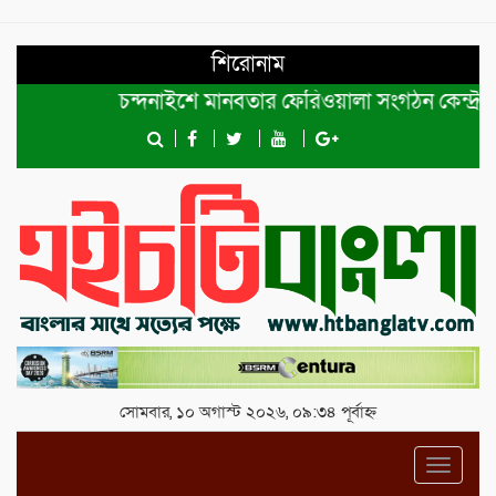
শিরোনাম
চন্দনাইশে মানবতার ফেরিওয়ালা সংগঠন কেন্দ্রীয় কমিটির প
সোমবার, ১০ অগাস্ট ২০২৬, ০৯:৩৪ পূর্বাহ্ন
Toggl
navig