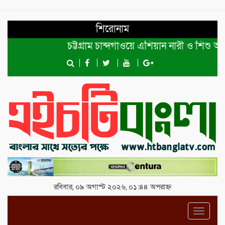
শিরোনাম
চট্টগ্রাম চান্দগাঁওয়ে এশিয়ান নারী ও শিশু অধিক
রবিবার, ০৯ অগাস্ট ২০২৬, ০১:৪৪ অপরাহ্ন
Toggl
navig