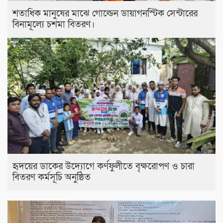
শতাধিক মানুষের মাঝে গোল্ডেন ডায়াগনস্টিক সেন্টারের
বিনামূল্যে চশমা বিতরণ।
হৃদয়ের ডাকের উদ্যোগে কর্ণফুলীতে বৃক্ষরোপণ ও চারা
বিতরণ কর্মসূচি অনুষ্ঠিত