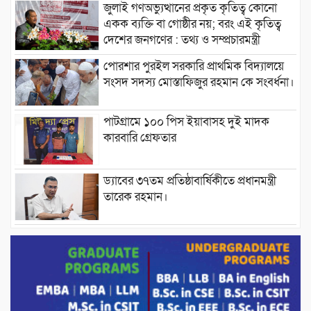
জুলাই গণঅভ্যুত্থানের প্রকৃত কৃতিত্ব কোনো
একক ব্যক্তি বা গোষ্ঠীর নয়; বরং এই কৃতিত্ব
দেশের জনগণের : তথ্য ও সম্প্রচারমন্ত্রী
পোরশার পুরইল সরকারি প্রাথমিক বিদ্যালয়ে
সংসদ সদস্য মোস্তাফিজুর রহমান কে সংবর্ধনা।
পাটগ্রামে ১০০ পিস ইয়াবাসহ দুই মাদক
কারবারি গ্রেফতার
ড্যাবের ৩৭তম প্রতিষ্ঠাবার্ষিকীতে প্রধানমন্ত্রী
তারেক রহমান।
চন্দনাইশের হাশিমপুর ৪ নং ওয়ার্ডে ৫’শতাধিক
হতদরিদ্র পরিবারের মাঝে খাদ্যসামগ্রী বিতরণ
করেন মনজুর মোরশেদ
পরিবেশ রক্ষায় পাটগ্রামে ইহসান ইয়ুথ
সার্কেলের বৃক্ষরোপণ