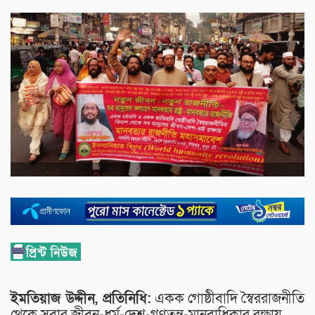
ইমতিয়াজ উদ্দীন, প্রতিনিধি:
একক গোষ্ঠীবাদি স্বৈররাজনীতি
থেকে সবার জীবন-ধর্ম-দেশ-গণতন্ত্র-মানবাধিকার রক্ষায়