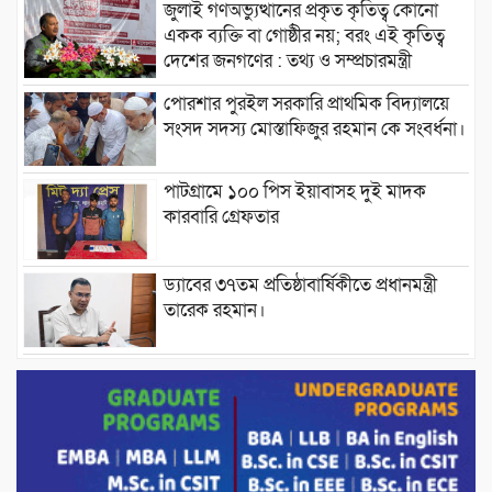
জুলাই গণঅভ্যুত্থানের প্রকৃত কৃতিত্ব কোনো
একক ব্যক্তি বা গোষ্ঠীর নয়; বরং এই কৃতিত্ব
দেশের জনগণের : তথ্য ও সম্প্রচারমন্ত্রী
পোরশার পুরইল সরকারি প্রাথমিক বিদ্যালয়ে
সংসদ সদস্য মোস্তাফিজুর রহমান কে সংবর্ধনা।
পাটগ্রামে ১০০ পিস ইয়াবাসহ দুই মাদক
কারবারি গ্রেফতার
ড্যাবের ৩৭তম প্রতিষ্ঠাবার্ষিকীতে প্রধানমন্ত্রী
তারেক রহমান।
চন্দনাইশের হাশিমপুর ৪ নং ওয়ার্ডে ৫’শতাধিক
হতদরিদ্র পরিবারের মাঝে খাদ্যসামগ্রী বিতরণ
করেন মনজুর মোরশেদ
পরিবেশ রক্ষায় পাটগ্রামে ইহসান ইয়ুথ
সার্কেলের বৃক্ষরোপণ