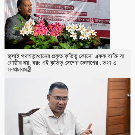
জুলাই গণঅভ্যুত্থানের প্রকৃত কৃতিত্ব কোনো একক ব্যক্তি বা
গোষ্ঠীর নয়; বরং এই কৃতিত্ব দেশের জনগণের : তথ্য ও
সম্প্রচারমন্ত্রী