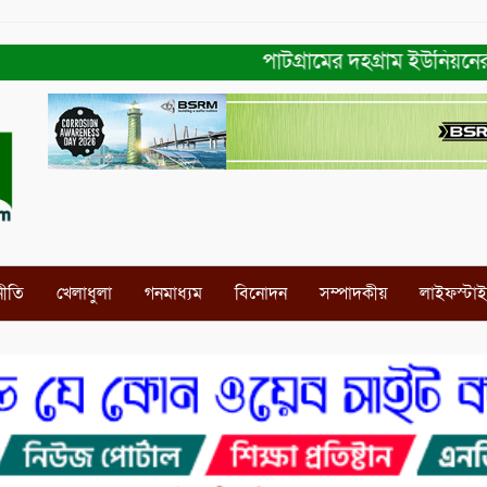
পাটগ্রামের দহগ্রাম ইউনিয়নের প্রধা
নীতি
খেলাধুলা
গনমাধ্যম
বিনোদন
সম্পাদকীয়
লাইফস্টা