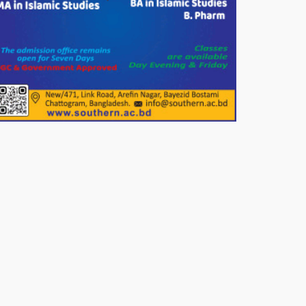
পাটগ্রামে জুলাই অভ্যুত্থান দিবস
উপলক্ষে ১১দলীয় গণ মিছিল ও গণ
সমাবেশ অনুষ্ঠিত
পোরশায় গণঅভ্যুত্থান দিবসে শহিদ ও
জুলাই যোদ্ধাদের সংবর্ধনা।
১১ দলীয় ঐক্য পোরশা উপজেলা শাখার
আয়োজনে ৫ আগস্ট জুলাই অভ্যুত্থানের
দ্বিতীয় বার্ষিকী পালন উপলক্ষে নিতপুর
কপালের মোড়ে মিছিল সমাবেশ অনুষ্ঠিত।