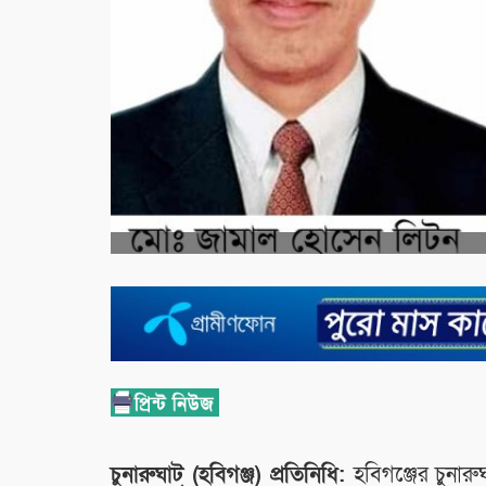
চুনারুঘাট (হবিগঞ্জ) প্রতিনিধি:
হবিগঞ্জের চুনার