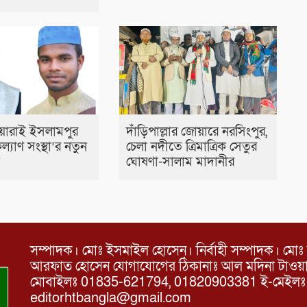
য়ারাই ইসলামপুর
দাঁড়িপাল্লার জোয়ারে নরসিংপুর,
্যাণ সংস্থা’র নতুন
চেলা নদীতে ত্রিমাত্রিক সেতুর
ন
ঘোষণা-সালাম মাদানীর
সম্পাদক। মোঃ ইসমাইল হোসেন। নির্বাহী সম্পাদক। মোঃ 
আরফাত হোসেন যোগাযোগের ঠিকানাঃ আল মদিনা টাওয়ার, 
মোবাইলঃ 01835-621794, 01820903381 ই-মেইল
editorhtbangla@gmail.com