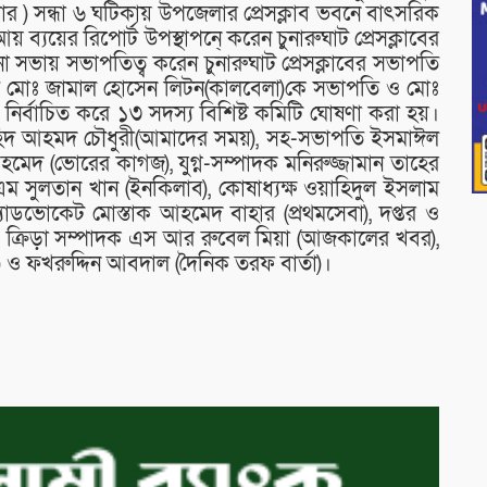
র ) সন্ধা ৬ ঘটিকায় উপজেলার প্রেসক্লাব ভবনে বাৎসরিক
্যয়ের রিপোর্ট উপস্থাপনে্ করেন চুনারুঘাট প্রেসক্লাবের
সভায় সভাপতিত্ব করেন চুনারুঘাট প্রেসক্লাবের সভাপতি
মে মোঃ জামাল হোসেন লিটন(কালবেলা)কে সভাপতি ও মোঃ
 নির্বাচিত করে ১৩ সদস্য বিশিষ্ট কমিটি ঘোষণা করা হয়।
মহিদ আহমদ চৌধুরী(আমাদের সময়), সহ-সভাপতি ইসমাঈল
 আহমেদ (ভোরের কাগজ), যুগ্ন-সম্পাদক মনিরুজ্জামান তাহের
 সুলতান খান (ইনকিলাব), কোষাধ্যক্ষ ওয়াহিদুল ইসলাম
অ্যাডভোকেট মোস্তাক আহমেদ বাহার (প্রথমসেবা), দপ্তর ও
), ক্রিড়া সম্পাদক এস আর রুবেল মিয়া (আজকালের খবর),
) ও ফখরুদ্দিন আবদাল (দৈনিক তরফ বার্তা)।