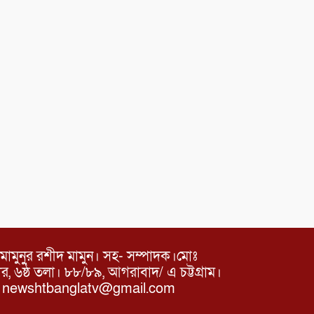
মামুনুর রশীদ মামুন। সহ- সম্পাদক।মোঃ
৬ষ্ঠ তলা। ৮৮/৮৯, আগরাবাদ/ এ চট্টগ্রাম।
ঃ newshtbanglatv@gmail.com