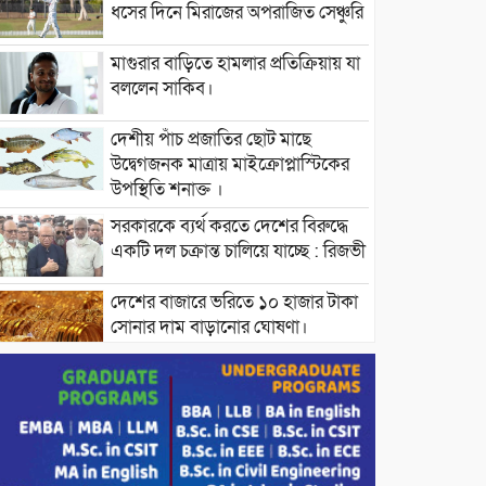
ধসের দিনে মিরাজের অপরাজিত সেঞ্চুরি
মাগুরার বাড়িতে হামলার প্রতিক্রিয়ায় যা
বললেন সাকিব।
দেশীয় পাঁচ প্রজাতির ছোট মাছে
উদ্বেগজনক মাত্রায় মাইক্রোপ্লাস্টিকের
উপস্থিতি শনাক্ত ।
সরকারকে ব্যর্থ করতে দেশের বিরুদ্ধে
একটি দল চক্রান্ত চালিয়ে যাচ্ছে : রিজভী
দেশের বাজারে ভরিতে ১০ হাজার টাকা
সোনার দাম বাড়ানোর ঘোষণা।
ভারপ্রাপ্ত রাষ্ট্রপতি হাফিজ উদ্দিন
আহমদের সাথে এইচটি বাংলা অনলাইন
পোর্টাল ও আইপি টিভির সম্পাদক মোঃ
ইসমাইল হোসেনের সৌজন্য সাক্ষাৎ।