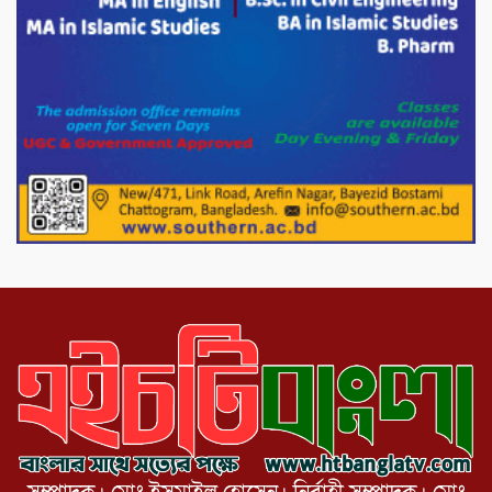
সরকারকে ব্যর্থ করতে দেশের বিরুদ্ধে একটি
দল চক্রান্ত চালিয়ে যাচ্ছে : রিজভী
দেশের বাজারে ভরিতে ১০ হাজার টাকা সোনার
দাম বাড়ানোর ঘোষণা।
ভারপ্রাপ্ত রাষ্ট্রপতি হাফিজ উদ্দিন আহমদের
সাথে এইচটি বাংলা অনলাইন পোর্টাল ও আইপি
টিভির সম্পাদক মোঃ ইসমাইল হোসেনের
সৌজন্য সাক্ষাৎ।