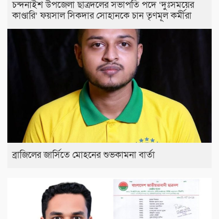
চন্দনাইশ উপজেলা ছাত্রদলের সভাপতি পদে ‘দুঃসময়ের
কাণ্ডারি’ ফয়সাল সিকদার সোহানকে চান তৃণমূল কর্মীরা
ব্রাজিলের জার্সিতে মোহনের শুভকামনা বার্তা