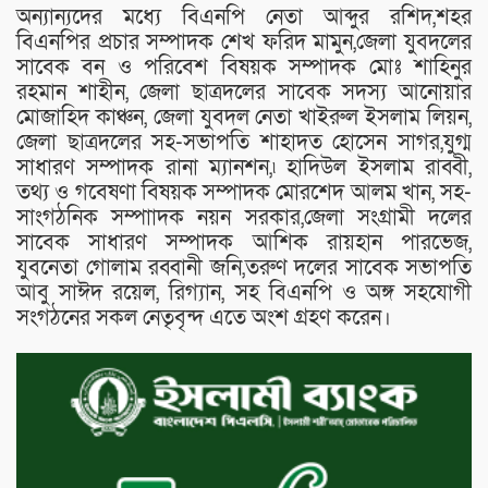
অন্যান্যদের মধ্যে বিএনপি নেতা আব্দুর রশিদ,শহর
বিএনপির প্রচার সম্পাদক শেখ ফরিদ মামুন,জেলা যুবদলের
সাবেক বন ও পরিবেশ বিষয়ক সম্পাদক মোঃ শাহিনুর
রহমান শাহীন, জেলা ছাত্রদলের সাবেক সদস্য আনোয়ার
মোজাহিদ কাঞ্চন, জেলা যুবদল নেতা খাইরুল ইসলাম লিয়ন,
জেলা ছাত্রদলের সহ-সভাপতি শাহাদত হোসেন সাগর,যুগ্ম
সাধারণ সম্পাদক রানা ম্যানশন,৷ হাদিউল ইসলাম রাব্বী,
তথ্য ও গবেষণা বিষয়ক সম্পাদক মোরশেদ আলম খান, সহ-
সাংগঠনিক সম্পাাদক নয়ন সরকার,জেলা সংগ্রামী দলের
সাবেক সাধারণ সম্পাদক আশিক রায়হান পারভেজ,
যুবনেতা গোলাম রব্বানী জনি,তরুণ দলের সাবেক সভাপতি
আবু সাঈদ রয়েল, রিগ্যান, সহ বিএনপি ও অঙ্গ সহযোগী
সংগঠনের সকল নেতৃবৃন্দ এতে অংশ গ্রহণ করেন।