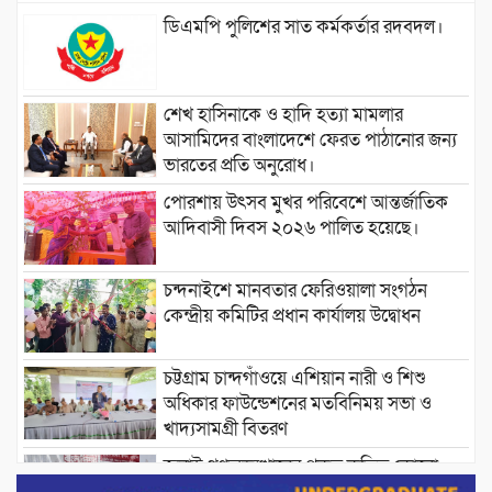
ডিএমপি পুলিশের সাত কর্মকর্তার রদবদল।
শেখ হাসিনাকে ও হাদি হত্যা মামলার
আসামিদের বাংলাদেশে ফেরত পাঠানোর জন্য
ভারতের প্রতি অনুরোধ।
পোরশায় উৎসব মুখর পরিবেশে আন্তর্জাতিক
আদিবাসী দিবস ২০২৬ পালিত হয়েছে।
চন্দনাইশে মানবতার ফেরিওয়ালা সংগঠন
কেন্দ্রীয় কমিটির প্রধান কার্যালয় উদ্বোধন
চট্টগ্রাম চান্দগাঁওয়ে এশিয়ান নারী ও শিশু
অধিকার ফাউন্ডেশনের মতবিনিময় সভা ও
খাদ্যসামগ্রী বিতরণ
জুলাই গণঅভ্যুত্থানের প্রকৃত কৃতিত্ব কোনো
একক ব্যক্তি বা গোষ্ঠীর নয়; বরং এই কৃতিত্ব