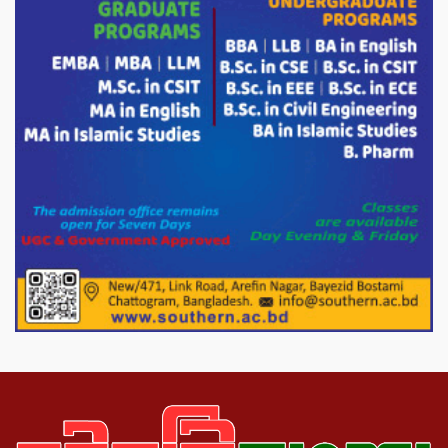
দেশের জনগণের : তথ্য ও সম্প্রচারমন্ত্রী
পোরশার পুরইল সরকারি প্রাথমিক বিদ্যালয়ে
সংসদ সদস্য মোস্তাফিজুর রহমান কে সংবর্ধনা।
পাটগ্রামে ১০০ পিস ইয়াবাসহ দুই মাদক
কারবারি গ্রেফতার
ড্যাবের ৩৭তম প্রতিষ্ঠাবার্ষিকীতে প্রধানমন্ত্রী
তারেক রহমান।
চন্দনাইশের হাশিমপুর ৪ নং ওয়ার্ডে ৫’শতাধিক
হতদরিদ্র পরিবারের মাঝে খাদ্যসামগ্রী বিতরণ
করেন মনজুর মোরশেদ