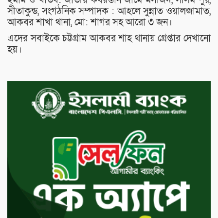
সীতাকুন্ড, সংগঠনিক সম্পাদক : আহলে সুন্নাত ওয়ালজামাত,
আকবর শাখা থানা, মো: শাগর সহ আরো ৩ জন।
এদের সবাইকে চট্টগ্রাম আকবর শাহ থানায় গ্রেপ্তার দেখানো
হয়।