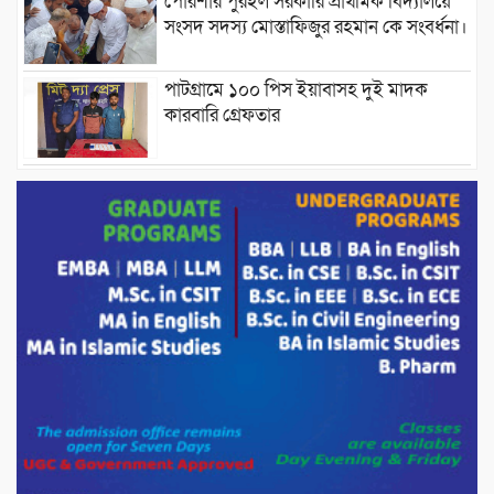
পোরশার পুরইল সরকারি প্রাথমিক বিদ্যালয়ে
সংসদ সদস্য মোস্তাফিজুর রহমান কে সংবর্ধনা।
পাটগ্রামে ১০০ পিস ইয়াবাসহ দুই মাদক
কারবারি গ্রেফতার
ড্যাবের ৩৭তম প্রতিষ্ঠাবার্ষিকীতে প্রধানমন্ত্রী
তারেক রহমান।
চন্দনাইশের হাশিমপুর ৪ নং ওয়ার্ডে ৫’শতাধিক
হতদরিদ্র পরিবারের মাঝে খাদ্যসামগ্রী বিতরণ
করেন মনজুর মোরশেদ
পরিবেশ রক্ষায় পাটগ্রামে ইহসান ইয়ুথ
সার্কেলের বৃক্ষরোপণ
মিরপুর-১১ নম্বরে দুর্বৃত্তদের গুলিতে বিএনপি
নেতা গুরুতর আহত