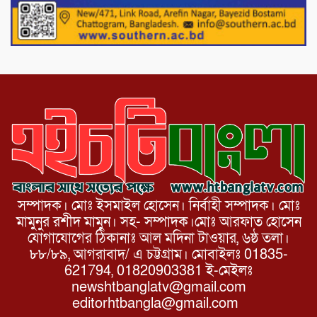
পাটগ্রামে চিকিৎসা সেবায় বীর মুক্তিযোদ্ধা দবির
উদ্দিন ফাউন্ডেশন
সম্পাদক। মোঃ ইসমাইল হোসেন। নির্বাহী সম্পাদক। মোঃ
মামুনুর রশীদ মামুন। সহ- সম্পাদক।মোঃ আরফাত হোসেন
যোগাযোগের ঠিকানাঃ আল মদিনা টাওয়ার, ৬ষ্ঠ তলা।
৮৮/৮৯, আগরাবাদ/ এ চট্টগ্রাম। মোবাইলঃ 01835-
621794, 01820903381 ই-মেইলঃ
newshtbanglatv@gmail.com
editorhtbangla@gmail.com