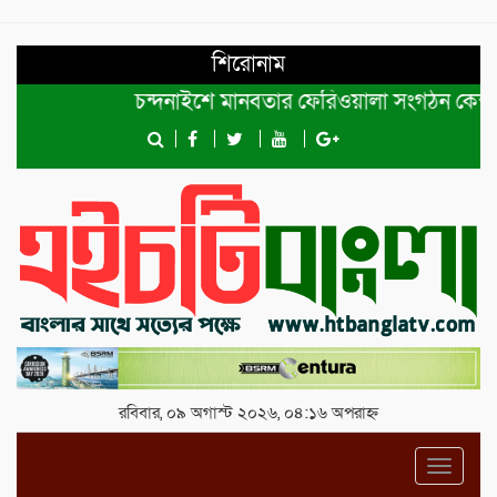
শিরোনাম
চন্দনাইশে মানবতার ফেরিওয়ালা সংগঠন কেন্দ্রীয় কমিটি
রবিবার, ০৯ অগাস্ট ২০২৬, ০৪:১৬ অপরাহ্ন
Toggl
navig