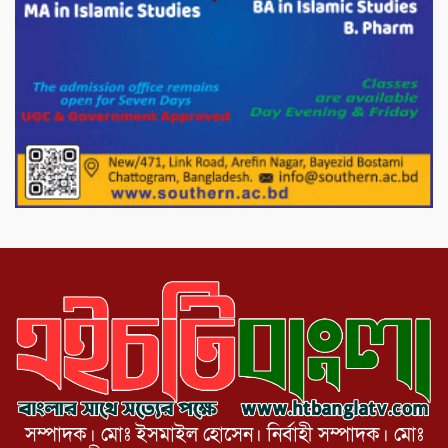
পাটগ্রামে ১০০ পিস ইয়াবাসহ দুই মাদক
কারবারি গ্রেফতার
ড্যাবের ৩৭তম প্রতিষ্ঠাবার্ষিকীতে প্রধানমন্ত্রী
তারেক রহমান।
চন্দনাইশের হাশিমপুর ৪ নং ওয়ার্ডে ৫’শতাধিক
হতদরিদ্র পরিবারের মাঝে খাদ্যসামগ্রী বিতরণ
করেন মনজুর মোরশেদ
সম্পাদক। মোঃ ইসমাইল হোসেন। নির্বাহী সম্পাদক। মোঃ