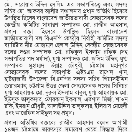
মো. সরোয়ার উদ্দিন সেলিম এর সভাপতিত্বে এবং সদস্য
সচিব মো. আকবর আলীর সঞ্চালনায় প্রধান অতিথি হিসেবে
উপস্থিত ছিলেন বাংলাদেশ জাতীয়তাবাদী সেচ্ছাসেবক দলের
কেন্দ্রীয় কমিটির সাধারণ সম্পাদক মো. রাজীব আহসান,
প্রধান বক্তা হিসেবে উপস্থিত ছিলেন বাংলাদেশ
জাতীয়তাবাদী দল বিএনপি কেন্দ্রীয় নির্বাহী কমিটির সদস্য
ব্যারিষ্টার মীর মোহাম্মদ হেলাল উদ্দিন, কেন্দ্রীয় সেচ্ছাসেবক
দলের দপ্তর সম্পাদক মো. রফিকুল ইসলাম রফিক (সহ
সভাপতির পদ মর্যাদা), যুগ্ম সম্পাদক মো. জসিম উদ্দিন, যুগ্ম
সম্পাদক মুহাম্মদ উল্লাহ্ চৌধুরী, চট্টগ্রাম মহানগর
সেচ্ছাসেবক দলের সভাপতি এইচএম রাশেদ খাঁন,
হাটহাজারী উপজেলা বিএনপির সদস্য সচিব গিয়াসউদ্দিন
চেয়ারম্যান, চট্টগ্রাম উত্তর জেলা সেচ্ছাসেবক দলের সিনিয়র
যুগ্ম আহবায়ক মো. নুরুল ইসলাম বাবুল, যুগ্ম আহবায়ক মো.
ইউসুফ তালুকদার, ফোরকান ইকবাল, এরশাদ মির্জা, শাওন
রকি, ইমরান চৌধুরী, আলাউদ্দিন তালুকদার, ইলিয়াস মেহেদী
এবং আরেফিন সাইফুল সহ প্রমুখ।
প্রধান অতিথির বক্তব্যে রাজীব আহসান বলেন আগামী
১৪জুন চট্টগ্রামে তারুণ্যের সমাবেশ থেকে সিদ্ধান্ত দিবে