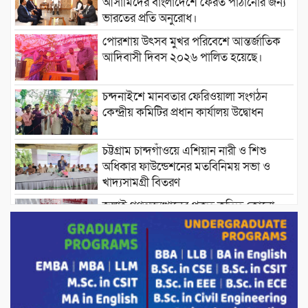
আসামিদের বাংলাদেশে ফেরত পাঠানোর জন্য
ভারতের প্রতি অনুরোধ।
পোরশায় উৎসব মুখর পরিবেশে আন্তর্জাতিক
আদিবাসী দিবস ২০২৬ পালিত হয়েছে।
চন্দনাইশে মানবতার ফেরিওয়ালা সংগঠন
কেন্দ্রীয় কমিটির প্রধান কার্যালয় উদ্বোধন
চট্টগ্রাম চান্দগাঁওয়ে এশিয়ান নারী ও শিশু
অধিকার ফাউন্ডেশনের মতবিনিময় সভা ও
খাদ্যসামগ্রী বিতরণ
জুলাই গণঅভ্যুত্থানের প্রকৃত কৃতিত্ব কোনো
একক ব্যক্তি বা গোষ্ঠীর নয়; বরং এই কৃতিত্ব
দেশের জনগণের : তথ্য ও সম্প্রচারমন্ত্রী
পোরশার পুরইল সরকারি প্রাথমিক বিদ্যালয়ে
সংসদ সদস্য মোস্তাফিজুর রহমান কে সংবর্ধনা।