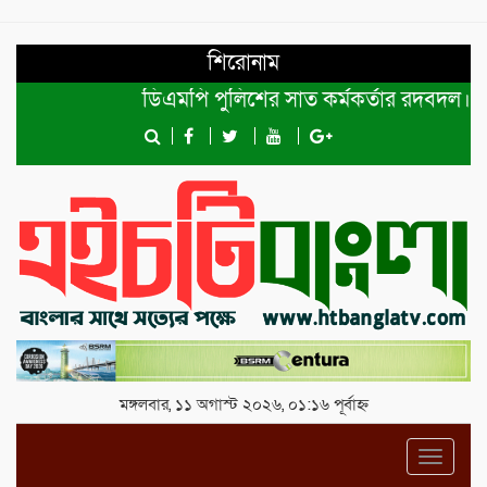
শিরোনাম
ডিএমপি পুলিশের সাত কর্মকর্তার রদবদল।
শে
মঙ্গলবার, ১১ অগাস্ট ২০২৬, ০১:১৬ পূর্বাহ্ন
Toggl
navig