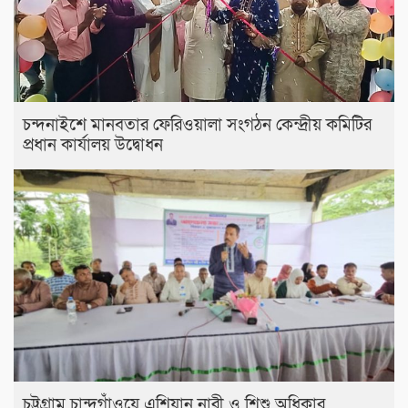
চন্দনাইশে মানবতার ফেরিওয়ালা সংগঠন কেন্দ্রীয় কমিটির
প্রধান কার্যালয় উদ্বোধন
চট্টগ্রাম চান্দগাঁওয়ে এশিয়ান নারী ও শিশু অধিকার