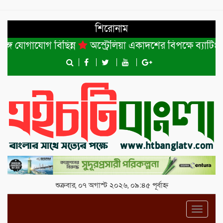
শিরোনাম
াযোগ বিছিন্ন
অস্ট্রেলিয়া একাদশের বিপক্ষে ব্যাটিং ধসের দি
শুক্রবার, ০৭ অগাস্ট ২০২৬, ০৯:৪৫ পূর্বাহ্ন
Toggl
navig