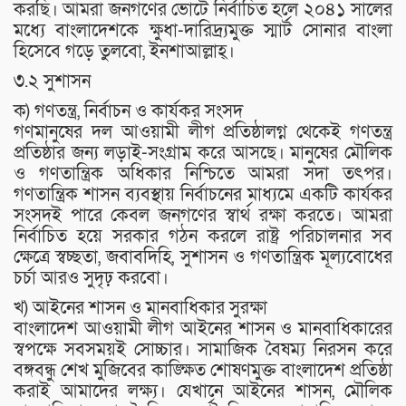
করছি। আমরা জনগণের ভোটে নির্বাচিত হলে ২০৪১ সালের
মধ্যে বাংলাদেশকে ক্ষুধা-দারিদ্র্যমুক্ত স্মার্ট সোনার বাংলা
হিসেবে গড়ে তুলবো, ইনশাআল্লাহ্।
৩.২ সুশাসন
ক) গণতন্ত্র, নির্বাচন ও কার্যকর সংসদ
গণমানুষের দল আওয়ামী লীগ প্রতিষ্ঠালগ্ন থেকেই গণতন্ত্র
প্রতিষ্ঠার জন্য লড়াই-সংগ্রাম করে আসছে। মানুষের মৌলিক
ও গণতান্ত্রিক অধিকার নিশ্চিতে আমরা সদা তৎপর।
গণতান্ত্রিক শাসন ব্যবস্থায় নির্বাচনের মাধ্যমে একটি কার্যকর
সংসদই পারে কেবল জনগণের স্বার্থ রক্ষা করতে। আমরা
নির্বাচিত হয়ে সরকার গঠন করলে রাষ্ট্র পরিচালনার সব
ক্ষেত্রে স্বচ্ছতা, জবাবদিহি, সুশাসন ও গণতান্ত্রিক মূল্যবোধের
চর্চা আরও সুদৃঢ় করবো।
খ) আইনের শাসন ও মানবাধিকার সুরক্ষা
বাংলাদেশ আওয়ামী লীগ আইনের শাসন ও মানবাধিকারের
স্বপক্ষে সবসময়ই সোচ্চার। সামাজিক বৈষম্য নিরসন করে
বঙ্গবন্ধু শেখ মুজিবের কাঙ্ক্ষিত শোষণমুক্ত বাংলাদেশ প্রতিষ্ঠা
করাই আমাদের লক্ষ্য। যেখানে আইনের শাসন, মৌলিক