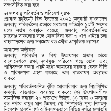
সম্প্রসারিত করা হবে।
ড) জলবায়ু পরিবর্তন ও পরিবেশ সুরক্ষা
গ্লোবাল ক্লাইমেট রিস্ক ইনডেক্স-২০২১ অনুযায়ী বাংলাদেশ
জলবায়ু পরিবর্তনের প্রভাবে সবচেয়ে ক্ষতিগ্রস্ত ১০টি দেশের
মধ্যে সপ্তম অবস্থানে রয়েছে। জলবায়ু পরিবর্তনজনিত
চ্যালেঞ্জ সাফল্যের সঙ্গে মোকাবিলা করা ও খাপ খাইয়ে চলা
বাংলাদেশের জন্য সবচেয়ে বড় ভৌত-প্রাকৃতিক চ্যালেঞ্জ।
আমাদের অঙ্গীকার
জলবায়ু পরিবর্তন ও বিশ্ব উষ্ণায়নের প্রভাব থেকে
বাংলাদেশকে রক্ষা, দূষণমুক্ত পরিবেশ গড়ে তোলা এবং
পানিসম্পদ রক্ষায় এরই মধ্যে আমাদের সরকার যেসব নীতি
ও পরিকল্পনা গ্রহণ করেছে, তার বাস্তবায়ন অব্যাহত
থাকবে।
জলবায়ু পরিবর্তনজনিত ঝুঁকি মোকাবিলার জন্য নিম্নলিখিত
কর্মসূচি বাস্তবায়ন অব্যাহত থাকবে: (ক) উৎপাদনশীল/
সামাজিক বনায়ন ২০ শতাংশে উন্নীত; (খ) ঢাকা ও অন্যান্য
বড় নগরে বায়ুর মান উন্নয়ন; (গ) শিল্পবর্জ্য শূন্য নির্গমন/
নিক্ষেপণ প্রবর্ধন; (ঘ) আইনসঙ্গতভাবে বিভিন্ন নগরে জলাভূমি