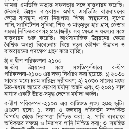
আমরা এমডিজি অত্যন্ত সফলতার সঙ্গে বাস্তবায়ন করেছি।
টেকসই উন্নয়ন বাস্তবায়ন অর্থাৎ এসডিজি বাস্তবায়নের
ক্ষেত্রে বাসস্থান, খাদ্য নিরাপত্তা, শিক্ষা, স্বাস্থ্যসেবা, সুপেয়
পানি, স্যানিটেশন সুবিধা, শিশু ও মাতৃমৃত্যু হার হ্রাস, জেন্ডার
সমতা নিশ্চিতকরণসহ প্রয়োজনীয় সব ক্ষেত্রে সাফল্যের সঙ্গে
বাস্তবায়ন শুরু করেছি। আর্থসামাজিক উন্নয়নের ক্ষেত্রে
বৈশ্বিক অবস্থা বিবেচনায় নিয়ে নতুন কৌশল উদ্ভাবন ও
বাস্তবায়নের পদক্ষেপ গ্রহণ করে যাচ্ছি।
ঠ) ব-দ্বীপ পরিকল্পনা-২১০০
জাতীয় উন্নয়নের সঙ্গে সঙ্গতিপূর্ণভাবে ব-দ্বীপ
পরিকল্পনা-২১০০ এর লক্ষ্য নির্ধারণ করা হয়েছে: ১) ২০৩০
সালের মধ্যে চরম দারিদ্র্য দূরীকরণ; ২) ২০৩০ সালের মধ্যে
উচ্চ-মধ্যম আয়ের দেশের মর্যাদা অর্জন এবং ৩) ২০৪১ সাল
নাগাদ একটি উন্নত-সমৃদ্ধ দেশের মর্যাদা অর্জন।
ব-দ্বীপ পরিকল্পনা-২১০০ এর কাঙ্ক্ষিত লক্ষ্য হচ্ছে ৬টি।
এগুলো হলো: ১. বন্যা ও জলবায়ু পরিবর্তন সম্পর্কিত
বিপর্যয় থেকে নিরাপত্তা নিশ্চিত করা; ২. পানি ব্যবহারে
অধিকতর দক্ষতা ও নিরাপদ পানি নিশ্চিত করা; ৩. সমন্বিত