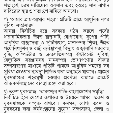
শতাংশে, চরম দারিদ্র্যের অবসান এবং ২০৪১ সাল নাগাদ
দারিদ্র্যের হার ৩ শতাংশে নামিয়ে আনবো।
গ) ‘আমার গ্রাম-আমার শহর’: প্রতিটি গ্রামে আধুনিক নগর
সুবিধা সম্প্রসারণ
আমরা নির্বাচিত হয়ে সরকার গঠন করলে পূর্বের
ধারাবাহিকতায় উন্নত রাস্তাঘাট, যোগাযোগ, সুপেয় পানি,
আধুনিক স্বাস্থ্যসেবা ও সুচিকিৎসা, মানসম্পন্ন শিক্ষা, উন্নত
পয়োনিষ্কাশন ও বর্জ্য ব্যবস্থাপনা, বিদ্যুৎ ও জ্বালানি সরবরাহ
বৃদ্ধি, কম্পিউটার ও দ্রুতগতিসম্পন্ন ইন্টারনেট সুবিধা,
বৈদ্যুতিক সরঞ্জামসহ মানসম্পন্ন ভোগ্যপণ্যের বাজার
সম্প্রসারণের মাধ্যমে প্রতিটি গ্রামকে আধুনিক শহরের সব
সুবিধা দেওয়ার ব্যবস্থা নিশ্চিত করা অব্যাহত থাকবে। গ্রামের
যুবসমাজের শহরমুখী হওয়ার প্রবণতা কমাতে গ্রামেই
আত্মকর্মসংস্থানের ব্যবস্থা গ্রহণ করা হবে।
ঘ) তরুণ যুবসমাজ: ‘তারুণ্যের শক্তি-বাংলাদেশের সমৃদ্ধি’
নির্বাচিত হলে দেশের রূপান্তর ও উন্নয়নে আমরা তরুণ ও
যুবসমাজকে সম্পৃক্ত রাখবো। কর্মক্ষম, যোগ্য তরুণ ও
যুবকদের জন্য কর্মসংস্থানের সুযোগ সম্প্রসারণ, জেলা ও