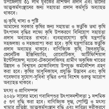
উপজেলায় ৩১ লাখ যুবকের প্রশিক্ষণ প্রদান এবং তাদের
আত্মকর্মসংস্থানের জন্য সহায়তা প্রদান কর্মসূচি অব্যাহত
থাকবে।
ঙ) কৃষি, খাদ্য ও পুষ্টি
আমাদের সরকার কৃষির জন্য সহায়তা ও ভর্তুকি তথা কৃষি
উৎপাদন বৃদ্ধির লক্ষ্যে কৃষি উপকরণে বিনিয়োগ সহায়তা
প্রদান অব্যাহত রাখবে। ব্যবহারযোগ্য কৃষি যন্ত্রপাতি
সহজলভ্য ও সহজপ্রাপ্য করা হবে। কৃষি যন্ত্রপাতিতে ভর্তুকি
প্রদান অব্যাহত থাকবে। বাণিজ্যিক কৃষি, জৈবপ্রযুক্তি,
জেনেটিক ইঞ্জিনিয়ারিং, রোবোটিকস, আর্টিফিশিয়াল
ইন্টেলিজেন্স, ন্যানো-টেকনোলজিসহ গ্রামীণ অকৃষিজ খাতের
উন্নয়ন ও বিশ্বায়ন মোকাবিলায় উপযুক্ত কর্মকৌশল গ্রহণ
করা হবে। কৃষির আধুনিকায়ন, প্রযুক্তি উদ্ভাবন এবং কৃষি
গবেষণার সুযোগ-সুবিধা বৃদ্ধির ওপর বিশেষ গুরুত্ব আরোপ
অব্যাহত থাকবে।
মৎস্য ও প্রাণিসম্পদ
২০২৮ সালের মধ্যে গবাদিপশুর উৎপাদনশীলতা ১ দশমিক
৫ গুণ বৃদ্ধি করা হবে। বাণিজ্যিক দুগ্ধ, পোল্ট্রি ও মৎস্য
খামার প্রতিষ্ঠা, আত্মকর্মসংস্থান বৃদ্ধি এবং দারিদ্র্য দূরীকরণে