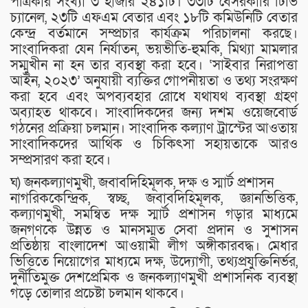
পত্রিকার সংখ্যা ৩ হাজার ২৪১টি। ৩৩টি বেসরকারি টিভি
চ্যানেল, ২৩টি এফএম বেতার এবং ১৮টি কমিউনিটি বেতার
কেন্দ্র বর্তমানে সম্প্রচার কার্যক্রম পরিচালনা করছে।
সাংবাদিকরা যেন নির্যাতন, ভয়ভীতি-হুমকি, মিথ্যা মামলার
সম্মুখীন না হন তার ব্যবস্থা করা হবে। ‘সাইবার নিরাপত্তা
আইন, ২০২৩’ অনুযায়ী ব্যক্তির গোপনীয়তা ও তথ্য সংরক্ষণ
করা হবে এবং অপব্যবহার রোধে যথাযথ ব্যবস্থা গ্রহণ
অব্যাহত থাকবে। সাংবাদিকদের জন্য দশম ওয়েজবোর্ড
গঠনের প্রক্রিয়া চলমান। সাংবাদিক কল্যাণ ট্রাস্টের আওতায়
সাংবাদিকদের আর্থিক ও চিকিৎসা সহায়তাকে আরও
সম্প্রসারণ করা হবে।
ঘ) জনকল্যাণমুখী, জবাবদিহিমূলক, দক্ষ ও স্মার্ট প্রশাসন
নাগরিককেন্দ্রিক, স্বচ্ছ, জবাবদিহিমূলক, জ্ঞানভিত্তিক,
কল্যাণমুখী, সমন্বিত দক্ষ স্মার্ট প্রশাসন গড়ার মাধ্যমে
জনগণকে উন্নত ও মানসম্মত সেবা প্রদান ও সুশাসন
প্রতিষ্ঠায় বাংলাদেশ আওয়ামী লীগ অঙ্গীকারবদ্ধ। মেধার
ভিত্তিতে নিয়োগের মাধ্যমে দক্ষ, উদ্যোগী, তথ্যপ্রযুক্তিনির্ভর,
দুর্নীতিমুক্ত দেশপ্রেমিক ও জনকল্যাণমুখী প্রশাসনিক ব্যবস্থা
গড়ে তোলার প্রচেষ্টা চলমান থাকবে।