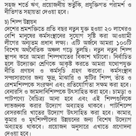
সহজ শর্তে ঋণ, প্রয়োজনীয় ভর্তুকি, প্রযুক্তিগত পরামর্শ ও
নীতিগত সহায়তা দেওয়া হবে।
চ) শিল্প উন্নয়ন
দেশের শ্রমশক্তিতে প্রতি বছর নতুন যুক্ত হওয়া ২০ লাখেরও
বেশি মানুষের কর্মসংস্থানের সুযোগ সৃষ্টি করা আওয়ামী
লীগের অন্যতম প্রধান লক্ষ্য। এটি অর্জনে আমরা ১০০টি
বিশেষ অর্থনৈতিক অঞ্চল গড়ে তুলছি। নতুন নতুন শিল্প
স্থাপন করে আমরা শিল্পখাতের বিকাশ ঘটাবো। নির্বাচিত
হলে উদ্যোক্তা শ্রেণিকে আকৃষ্ট করতে আমরা যথোপযুক্ত
নীতি প্রণয়ন ও কর্মসূচি গ্রহণ করবো। কর্মসংস্থান
সম্প্রসারণের জন্য ক্ষুদ্র, মাঝারি ও কুটির শিল্প, তাঁত ও
রেশমশিল্পকে সংরক্ষণ এবং প্রতিযোগিতা সক্ষম করা হবে।
বেনারসি ও জামদানিশিল্পকে উৎসাহিত করা হবে। চামড়া ও
পাটপণ্যে বৈচিত্র্য আনা হবে এবং এই শিল্পগুলিকে
লাভজনক করার উদ্যোগ অব্যাহত থাকবে। পাটশিল্পে
বেসরকারি খাতের উদ্যোগ উৎসাহিত করা হবে। কামার,
কুমার ও মৃৎশিল্পীদের উন্নয়নের জন্য বিশেষ উদ্যোগ
অব্যাহত থাকবে। প্রয়োজন অনুসারে এখাতে প্রণোদনা
দেওয়া হবে।