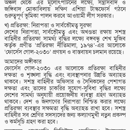
অঞ্চল থেকে এর মূলোৎপাটনের লক্ষ্যে, সন্ত্রাসবাদ ও
জঙ্গিবাদ মোকাবিলায় দক্ষিণ এশিয়া টাস্কফোর্স গঠনে
গুরুত্বপূর্ণ ভূমিকা পালন করবে আওয়ামী লীগ সরকার।
খ) প্রতিরক্ষা: নিরাপত্তা ও সার্বভৌমত্ব সুরক্ষা
দেশের নিরাপত্তা, সার্বভৌমত্ব এবং অখণ্ডতা রক্ষায় সশস্ত্র
বাহিনীর প্রতিরক্ষা সামর্থ্য বৃদ্ধির লক্ষ্যে বঙ্গবন্ধু শেখ মুজিব
কর্তৃক প্রণীত ‘প্রতিরক্ষা নীতিমালা, ১৯৭৪’-এর আলোকে
‘ফোর্সেস গোল-২০৩০’ প্রণয়ন ও বাস্তবায়ন চলমান রয়েছে।
আমাদের অঙ্গীকার
ফোর্সেস গোল-২০৩০ এর আলোকে প্রতিরক্ষা বাহিনীর
দক্ষতা ও শৃঙ্খলা বৃদ্ধি এবং ব্যবস্থাপনার উন্নতি অব্যাহত
থাকবে। সশস্ত্র বাহিনীর অফিসার ও সৈনিকদের পেশাগত
দক্ষতা এবং তাদের চাকরির সুযোগ-সুবিধা বৃদ্ধির লক্ষ্যে
দেশের সামর্থ্য অনুযায়ী প্রয়োজনীয় ব্যবস্থা গ্রহণ অব্যাহত
থাকবে। দেশ ও জনগণের নিরাপত্তা নিশ্চিত করার লক্ষ্যে
প্রতিরক্ষা ব্যবস্থার সক্ষমতা বৃদ্ধি অব্যাহত রাখা হবে। সশস্ত্র
বাহিনীর সব শ্রেণির সদস্যদের জন্য কল্যাণমুখী নতুন প্রকল্প
ও কর্মসূচি গ্রহণ করা হবে।