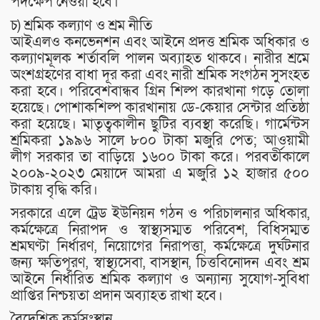
পদক্ষেপ নেওয়া হবে।
চ) শ্রমিক কল্যাণ ও শ্রম নীতি
আইএলও কনভেনশন এবং আইনে প্রদত্ত শ্রমিক অধিকার ও
কল্যাণমূলক শর্তাবলি পালন অব্যাহত থাকবে। নারীর শ্রমে
অংশগ্রহণের বাধা দূর করা এবং নারী শ্রমিক সংগঠন সুসংহত
করা হবে। পরিবেশবান্ধব গ্রিন শিল্প কারখানা গড়ে তোলা
হয়েছে। পোশাকশিল্প কারখানায় ডে-কেয়ার সেন্টার প্রতিষ্ঠা
করা হয়েছে। মাতৃত্বকালীন ছুটির ব্যবস্থা করেছি। গার্মেন্টস
শ্রমিকরা ১৯৯৬ সালে ৮০০ টাকা মজুরি পেত; আওয়ামী
লীগ সরকার তা বাড়িয়ে ১৬০০ টাকা করে। পরবর্তীকালে
২০০৯-২০২৩ মেয়াদে আমরা এ মজুরি ১২ হাজার ৫০০
টাকায় বৃদ্ধি করি।
সরকারে এলে ট্রেড ইউনিয়ন গঠন ও পরিচালনার অধিকার,
কর্মক্ষেত্রে নিরাপদ ও স্বাস্থ্যসম্মত পরিবেশ, বিধিসম্মত
শ্রমঘণ্টা নির্ধারণ, নিয়োগের নিরাপত্তা, কর্মক্ষেত্রে দুর্ঘটনার
জন্য ক্ষতিপূরণ, স্বাস্থ্যসেবা, বাসস্থান, চিত্তবিনোদন এবং শ্রম
আইনে নির্ধারিত শ্রমিক কল্যাণ ও অন্যান্য সুযোগ-সুবিধা
প্রাপ্তির নিশ্চয়তা প্রদান অব্যাহত রাখা হবে।
বৈদেশিক কর্মসংস্থান