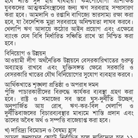
হবে নীতি সুদ হার ব্যবহার। কর্মপোযোগী প্রশিক্ষিত
যুবকদের আত্মকর্মসংস্থানের জন্য ঋণ সরবরাহ সম্প্রসারণ
করা হবে। আমদানি ও রপ্তানি বাণিজ্যে ভারসাম্য রক্ষা করা
হবে, যা বৈদেশিক মুদ্রা সরবরাহে অনিশ্চয়তা লাঘব করবে।
খেলাপি ঋণ আদায়ে কঠোর আইন প্রয়োগ এবং এক্ষেত্রে
ব্যাংক যেন বিধি নির্ধারিত সঞ্চিতি রাখে তা নিশ্চিত করা
হবে।
বিনিয়োগ ও উন্নয়ন
আওয়ামী লীগ অর্থনৈতিক উন্নয়নে বেসরকারিখাতের গুরুত্ব
অব্যাহত রাখবে এবং যুক্তিসঙ্গত ক্ষেত্রে সরকারি ও
বেসরকারি খাতের যৌথ বিনিয়োগের সুযোগ ব্যবহার করবে।
আর্থিকখাতে শৃঙ্খলা প্রতিষ্ঠা ও অপরাধ দমন
পুঁজি পাচারকারীদের বিরুদ্ধে কার্যকর ব্যবস্থা গ্রহণ করা
হবে। রাষ্ট্র ও সমাজের সব স্তরে ঘুস-দুর্নীতি উচ্ছেদ,
অনুপার্জিত আয় রোধ, ঋণ-কর-বিল খেলাপি ও
দুর্নীতিবাজদের বিচারব্যবস্থার মাধ্যমে শাস্তি প্রদান এবং
তাদের অবৈধ অর্থ ও সম্পত্তি বাজেয়াপ্ত করা হবে।
খ) দারিদ্র্য বিমোচন ও বৈষম্য হ্রাস
আমরা জনগণের ভোটে নির্বাচিত হলে দারিদ্র্যের হার ১১