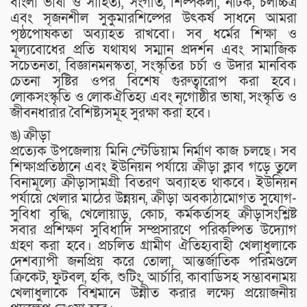
বাংলা ভাষা ও সাহিত্য, সংগীত, শিল্পকলা, নাটক, চলচ্চিত্র
এবং সৃজনশীল সুকুমারশিল্পের উৎকর্ষ সাধনে আমরা
পৃষ্ঠপোষকতা অব্যাহত রাখবো। সব ধর্মের শিক্ষা ও
মূল্যবোধের প্রতি যথাযথ সম্মান প্রদর্শন এবং সামাজিক
সচেতনতা, বিজ্ঞানমনস্কতা, সংস্কৃতির চর্চা ও উদার মানবিক
চেতনা সৃষ্টির ওপর বিশেষ গুরুত্বারোপ করা হবে।
লোকসংস্কৃতি ও লোকঐতিহ্য এবং নৃগোষ্ঠীর ভাষা, সংস্কৃতি ও
জীবনধারার বৈশিষ্ট্যসমূহ সুরক্ষা করা হবে।
ঙ) ক্রীড়া
প্রত্যেক উপজেলায় মিনি স্টেডিয়াম নির্মাণ কাজ চলছে। সব
শিক্ষাপ্রতিষ্ঠানে এবং ইউনিয়ন পর্যায়ে ক্রীড়া ক্লাব গড়ে তুলে
বিনামূল্যে ক্রীড়াসামগ্রী বিতরণ অব্যাহত থাকবে। ইউনিয়ন
পর্যায়ে খেলার মাঠের উন্নয়ন, ক্রীড়া অবকাঠামোগত সুযোগ-
সুবিধা বৃদ্ধি, খেলোয়াড়, কোচ, কর্মকর্তাসহ ক্রীড়াসংশ্লিষ্ট
সবার প্রশিক্ষণ সুবিধাদি সম্প্রসারণে পরিকল্পিত উদ্যোগ
গ্রহণ করা হবে। প্রচলিত গ্রামীণ ঐতিহ্যবাহী খেলাধুলাকে
দেশব্যাপী জনপ্রিয় করে তোলা, আন্তর্জাতিক পরিমণ্ডলে
ক্রিকেট, ফুটবল, হকি, শুটিং, আর্চারি, কাবাডিসহ সম্ভাবনাময়
খেলাধুলাকে বিশ্বমানে উন্নীত করার লক্ষ্যে প্রয়োজনীয়