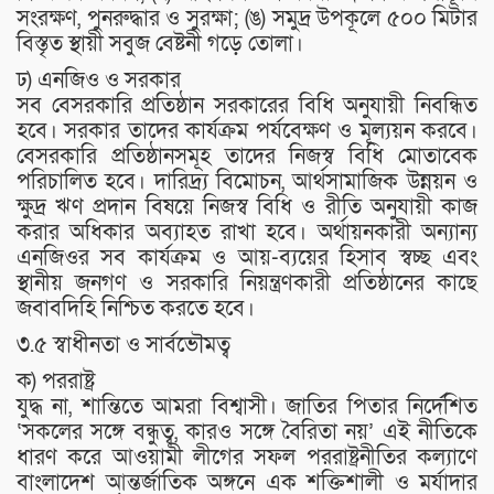
সংরক্ষণ, পুনরুদ্ধার ও সুরক্ষা; (ঙ) সমুদ্র উপকূলে ৫০০ মিটার
বিস্তৃত স্থায়ী সবুজ বেষ্টনী গড়ে তোলা।
ঢ) এনজিও ও সরকার
সব বেসরকারি প্রতিষ্ঠান সরকারের বিধি অনুযায়ী নিবন্ধিত
হবে। সরকার তাদের কার্যক্রম পর্যবেক্ষণ ও মূল্যয়ন করবে।
বেসরকারি প্রতিষ্ঠানসমূহ তাদের নিজস্ব বিধি মোতাবেক
পরিচালিত হবে। দারিদ্র্য বিমোচন, আর্থসামাজিক উন্নয়ন ও
ক্ষুদ্র ঋণ প্রদান বিষয়ে নিজস্ব বিধি ও রীতি অনুযায়ী কাজ
করার অধিকার অব্যাহত রাখা হবে। অর্থায়নকারী অন্যান্য
এনজিওর সব কার্যক্রম ও আয়-ব্যয়ের হিসাব স্বচ্ছ এবং
স্থানীয় জনগণ ও সরকারি নিয়ন্ত্রণকারী প্রতিষ্ঠানের কাছে
জবাবদিহি নিশ্চিত করতে হবে।
৩.৫ স্বাধীনতা ও সার্বভৌমত্ব
ক) পররাষ্ট্র
যুদ্ধ না, শান্তিতে আমরা বিশ্বাসী। জাতির পিতার নির্দেশিত
‘সকলের সঙ্গে বন্ধুত্ব, কারও সঙ্গে বৈরিতা নয়’ এই নীতিকে
ধারণ করে আওয়ামী লীগের সফল পররাষ্ট্রনীতির কল্যাণে
বাংলাদেশ আন্তর্জাতিক অঙ্গনে এক শক্তিশালী ও মর্যাদার