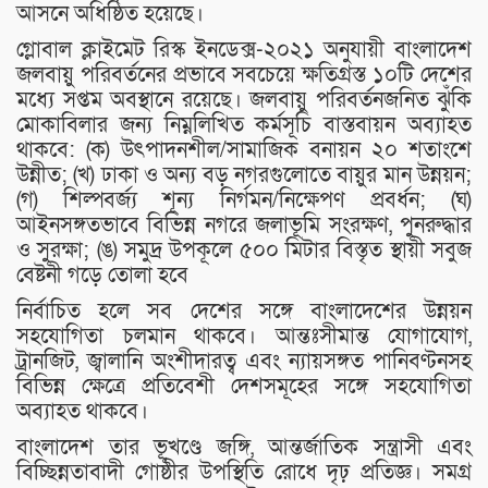
আসনে অধিষ্ঠিত হয়েছে।
গ্লোবাল ক্লাইমেট রিস্ক ইনডেক্স-২০২১ অনুযায়ী বাংলাদেশ
জলবায়ু পরিবর্তনের প্রভাবে সবচেয়ে ক্ষতিগ্রস্ত ১০টি দেশের
মধ্যে সপ্তম অবস্থানে রয়েছে। জলবায়ু পরিবর্তনজনিত ঝুঁকি
মোকাবিলার জন্য নিম্নলিখিত কর্মসূচি বাস্তবায়ন অব্যাহত
থাকবে: (ক) উৎপাদনশীল/সামাজিক বনায়ন ২০ শতাংশে
উন্নীত; (খ) ঢাকা ও অন্য বড় নগরগুলোতে বায়ুর মান উন্নয়ন;
(গ) শিল্পবর্জ্য শূন্য নির্গমন/নিক্ষেপণ প্রবর্ধন; (ঘ)
আইনসঙ্গতভাবে বিভিন্ন নগরে জলাভূমি সংরক্ষণ, পুনরুদ্ধার
ও সুরক্ষা; (ঙ) সমুদ্র উপকূলে ৫০০ মিটার বিস্তৃত স্থায়ী সবুজ
বেষ্টনী গড়ে তোলা হবে
নির্বাচিত হলে সব দেশের সঙ্গে বাংলাদেশের উন্নয়ন
সহযোগিতা চলমান থাকবে। আন্তঃসীমান্ত যোগাযোগ,
ট্রানজিট, জ্বালানি অংশীদারত্ব এবং ন্যায়সঙ্গত পানিবণ্টনসহ
বিভিন্ন ক্ষেত্রে প্রতিবেশী দেশসমূহের সঙ্গে সহযোগিতা
অব্যাহত থাকবে।
বাংলাদেশ তার ভূখণ্ডে জঙ্গি, আন্তর্জাতিক সন্ত্রাসী এবং
বিচ্ছিন্নতাবাদী গোষ্ঠীর উপস্থিতি রোধে দৃঢ় প্রতিজ্ঞ। সমগ্র