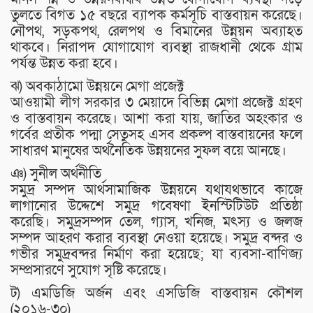
তুলতে বিগত ১৫ বছরে ব্যাপক কর্মসূচি বাস্তবায়ন করেছে।
নৌপথ, সড়কপথ, রেলপথ ও বিমানের উন্নয়ন অব্যাহত
থাকবে। নিরাপদ যোগাযোগ ব্যবস্থা রাজধানী থেকে গ্রাম
পর্যন্ত উন্নত করা হবে।
ঝ) অবকাঠামো উন্নয়নে মেগা প্রজেক্ট
আওয়ামী লীগ সরকার ৩ মেয়াদে বিভিন্ন মেগা প্রজেক্ট গ্রহণ
ও বাস্তবায়ন করেছে। আশা করা যায়, জাতির অহংকার ও
গর্বের প্রতীক পদ্মা সেতুসহ এসব প্রকল্প বাস্তবায়নের ফলে
সাধারণ মানুষের অর্থনৈতিক উন্নয়নের সুফল বয়ে আনছে।
ঞ) সুনীল অর্থনীতি
সমুদ্র সম্পদ আর্থসামাজিক উন্নয়নে যথাযথভাবে কাজে
লাগানোর উদ্দেশে সমুদ্র গবেষণা ইনস্টিটিউট প্রতিষ্ঠা
করেছি। সমুদ্রসম্পদ তেল, গ্যাস, খনিজ, মৎস্য ও জলজ
সম্পদ আহরণ করার ব্যবস্থা নেওয়া হয়েছে। সমুদ্র বন্দর ও
গভীর সমুদ্রবন্দর নির্মাণ করা হয়েছে; যা ব্যবসা-বাণিজ্য
সম্প্রসারণে সুযোগ সৃষ্টি করেছে।
ট) এমডিজি অর্জন এবং এসডিজি বাস্তবায়ন কৌশল
(২০১৬-৩০)