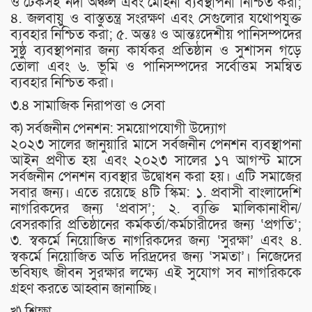
ও টেকসই নদী অঞ্চল এবং মোহনা ব্যবস্থাপনা নিশ্চিত করা;
৪. জলবায়ু ও বাস্তুতন্ত্র সংরক্ষণ এবং সেগুলোর যথোপযুক্ত
ব্যবহার নিশ্চিত করা; ৫. অন্তঃ ও আন্তঃদেশীয় পানিসম্পদের
সুষ্ঠু ব্যবস্থাপনার জন্য কার্যকর প্রতিষ্ঠান ও সুশাসন গড়ে
তোলা এবং ৬. ভূমি ও পানিসম্পদের সর্বোত্তম সমন্বিত
ব্যবহার নিশ্চিত করা।
৩.৪ সামাজিক নিরাপত্তা ও সেবা
ক) সর্বজনীন পেনশন: সময়োপযোগী উদ্যোগ
২০২৩ সালের জানুয়ারি মাসে সর্বজনীন পেনশন ব্যবস্থাপনা
আইন প্রণীত হয় এবং ২০২৩ সালের ১৭ আগস্ট মাসে
সর্বজনীন পেনশন ব্যবস্থার উদ্বোধন করা হয়। এটি সমাজের
সবার জন্য। এতে রয়েছে ৪টি স্কিম: ১. প্রবাসী বাংলাদেশি
নাগরিকদের জন্য ‘প্রবাস’; ২. ব্যক্তি মালিকানাধীন/
বেসরকারি প্রতিষ্ঠানের কর্মকর্তা/কর্মচারীদের জন্য ‘প্রগতি’;
৩. স্বকর্মে নিয়োজিত নাগরিকদের জন্য ‘সুরক্ষা’ এবং ৪.
স্বকর্মে নিয়োজিত অতি দরিদ্রদের জন্য ‘সমতা’। নিজেদের
ভবিষ্যৎ জীবন সুরক্ষার লক্ষ্যে এই সুযোগ সব নাগরিককে
গ্রহণ করতে আহ্বান জানাচ্ছি।
খ) শিক্ষা