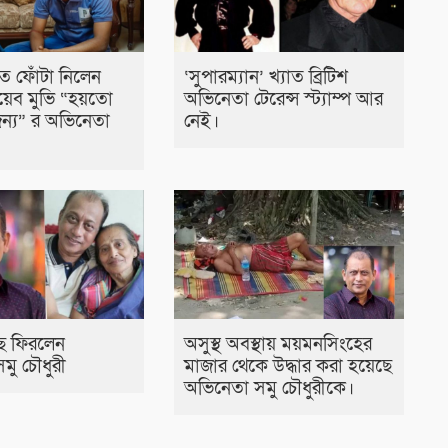
ে ফোঁটা নিলেন
‘সুপারম্যান’ খ্যাত ব্রিটিশ
়েব মুভি “হয়তো
অভিনেতা টেরেন্স স্ট্যাম্প আর
ন্য” র অভিনেতা
নেই।
ে ফিরলেন
অসুস্থ অবস্থায় ময়মনসিংহের
মু চৌধুরী
মাজার থেকে উদ্ধার করা হয়েছে
অভিনেতা সমু চৌধুরীকে।