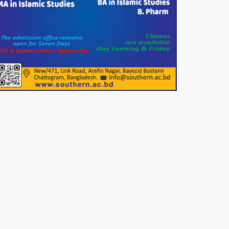
যা করতে বললেন প্রধানমন্ত্রীর তথ্য
উপদেষ্টা।
চট্টগ্রামের বন্যাকবলিত স্থানে সফরে
যাচ্ছেন প্রধানমন্ত্রী ।
শতাধিক মানুষের মাঝে গোল্ডেন
ডায়াগনস্টিক সেন্টারের বিনামূল্যে চশমা
বিতরণ।
পাটগ্রামে শালিসী বৈঠককে কেন্দ্র করে
বিএনপি নেতার মারধরের জেরে
বিষপানে যুবকের আত্মহত্যার অভিযোগ