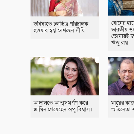
বোনের হাত
ভবিষ্যতে চলচ্চিত্র পরিচালক
ভারতীয় ওয
হওয়ার স্বপ্ন দেখছেন দীঘি
তোমারই জ
ঋজু রায়
আদালতে আত্মসমর্পণ করে
মায়ের কাছ
জামিন পেয়েছেন অপু বিশ্বাস।
অভিনেতা স