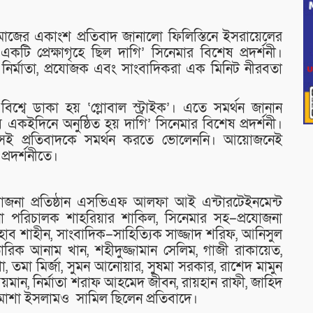
মাজের একাংশ প্রতিবাদ জানালো ফিলিস্তিনে ইসরায়েলের
টি প্রেক্ষাগৃহে ছিল দাগি’ সিনেমার বিশেষ প্রদর্শনী।
নির্মাতা, প্রযোজক এবং সাংবাদিকরা এক মিনিট নীরবতা
 বিশ্বে ডাকা হয় ‘গ্লোবাল স্ট্রাইক’। এতে সমর্থন জানান
 একইদিনে অনুষ্ঠিত হয় দাগি’ সিনেমার বিশেষ প্রদর্শনী।
সেই প্রতিবাদকে সমর্থন করতে ভোলেননি। আয়োজনেই
্রদর্শনীতে।
োজনা প্রতিষ্ঠান এসভিএফ আলফা আই এন্টারটেইনমেন্ট
্থাপনা পরিচালক শাহরিয়ার শাকিল, সিনেমার সহ–প্রযোজনা
শিহাব শাহীন, সাংবাদিক–সাহিত্যিক সাজ্জাদ শরিফ, আনিসুল
ারিক আনাম খান, শহীদুজ্জামান সেলিম, গাজী রাকায়েত,
, তমা মির্জা, সুমন আনোয়ার, সুষমা সরকার, রাশেদ মামুন
য়মান, নির্মাতা শরাফ আহমেদ জীবন, রায়হান রাফী, জাহিদ
মাশা ইসলামও সামিল ছিলেন প্রতিবাদে।