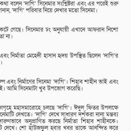
থা বলেন ‘দাগি’ সিনেমার সংশ্লিষ্টরা এবং এর পরেই শুরু
জানান, ‘দাগি’ পরিবার নিয়ে দেখার মতো সিনেমা।
েটে গেছে। সিনেমার ঢং অনুযায়ী এখানে আফরান নিশো
তো না।
বং নির্মাতা মেহেদী হাসান হৃদয় উপস্থিত ছিলেন ’দাগি’র
ন।
গল্প এবং নির্মাণের সিনেমা ’দাগি’। শিহাব শাহীন ভাই এবং
াই। আমি সিনেমাটা খুব উপভোগ করেছি।
ক্ষাগৃহে মহাসমারোহে চলছে ’দাগি’। ঈদুল ফিতর উপলক্ষে
েমাটি দেখতে। ‘দাগি’ দেখে সাধারণ দর্শকরা নানা মন্তব্য
ুণভাবে অনুপ্রাণিত করছে নির্মাতা শিহাব শাহীনকে।
াটি দেখে। শো হাউজফুল হবার খবর তাকে আনন্দিত করে