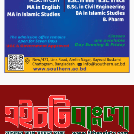
হতদরিদ্র পরিবারের মাঝে খাদ্যসামগ্রী বিতরণ
করেন মনজুর মোরশেদ
পরিবেশ রক্ষায় পাটগ্রামে ইহসান ইয়ুথ
সার্কেলের বৃক্ষরোপণ
মিরপুর-১১ নম্বরে দুর্বৃত্তদের গুলিতে বিএনপি
নেতা গুরুতর আহত
পাটগ্রামে চিকিৎসা সেবায় বীর মুক্তিযোদ্ধা দবির
উদ্দিন ফাউন্ডেশন