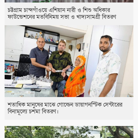
চট্টগ্রাম চান্দগাঁওয়ে এশিয়ান নারী ও শিশু অধিকার
ফাউন্ডেশনের মতবিনিময় সভা ও খাদ্যসামগ্রী বিতরণ
শতাধিক মানুষের মাঝে গোল্ডেন ডায়াগনস্টিক সেন্টারের
বিনামূল্যে চশমা বিতরণ।