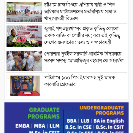
চট্টগ্রাম চান্দগাঁওয়ে এশিয়ান নারী ও শিশু
অধিকার ফাউন্ডেশনের মতবিনিময় সভা ও
খাদ্যসামগ্রী বিতরণ
জুলাই গণঅভ্যুত্থানের প্রকৃত কৃতিত্ব কোনো
একক ব্যক্তি বা গোষ্ঠীর নয়; বরং এই কৃতিত্ব
দেশের জনগণের : তথ্য ও সম্প্রচারমন্ত্রী
পোরশার পুরইল সরকারি প্রাথমিক বিদ্যালয়ে
সংসদ সদস্য মোস্তাফিজুর রহমান কে সংবর্ধনা।
পাটগ্রামে ১০০ পিস ইয়াবাসহ দুই মাদক
কারবারি গ্রেফতার
ড্যাবের ৩৭তম প্রতিষ্ঠাবার্ষিকীতে প্রধানমন্ত্রী
তারেক রহমান।
চন্দনাইশের হাশিমপুর ৪ নং ওয়ার্ডে ৫’শতাধিক