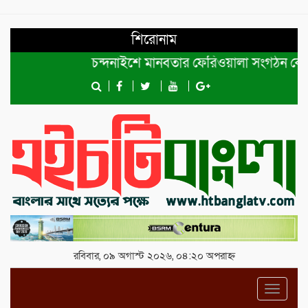
শিরোনাম
চন্দনাইশে মানবতার ফেরিওয়ালা সংগঠন কেন্দ্রীয় কমি
রবিবার, ০৯ অগাস্ট ২০২৬, ০৪:২০ অপরাহ্ন
Toggl
navig