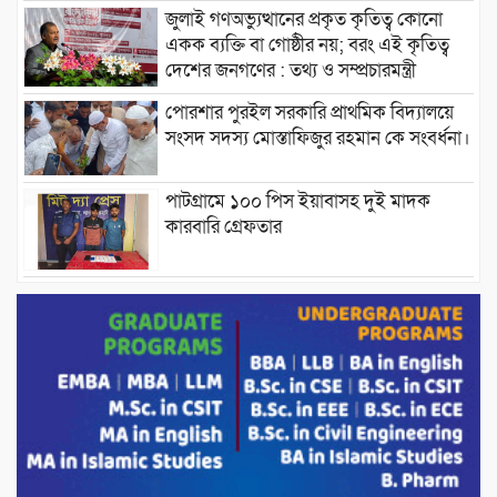
জুলাই গণঅভ্যুত্থানের প্রকৃত কৃতিত্ব কোনো
একক ব্যক্তি বা গোষ্ঠীর নয়; বরং এই কৃতিত্ব
দেশের জনগণের : তথ্য ও সম্প্রচারমন্ত্রী
পোরশার পুরইল সরকারি প্রাথমিক বিদ্যালয়ে
সংসদ সদস্য মোস্তাফিজুর রহমান কে সংবর্ধনা।
পাটগ্রামে ১০০ পিস ইয়াবাসহ দুই মাদক
কারবারি গ্রেফতার
ড্যাবের ৩৭তম প্রতিষ্ঠাবার্ষিকীতে প্রধানমন্ত্রী
তারেক রহমান।
চন্দনাইশের হাশিমপুর ৪ নং ওয়ার্ডে ৫’শতাধিক
হতদরিদ্র পরিবারের মাঝে খাদ্যসামগ্রী বিতরণ
করেন মনজুর মোরশেদ
পরিবেশ রক্ষায় পাটগ্রামে ইহসান ইয়ুথ