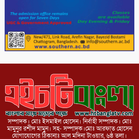
সার্কেলের বৃক্ষরোপণ
মিরপুর-১১ নম্বরে দুর্বৃত্তদের গুলিতে বিএনপি
নেতা গুরুতর আহত
পাটগ্রামে চিকিৎসা সেবায় বীর মুক্তিযোদ্ধা দবির
উদ্দিন ফাউন্ডেশন
সম্পাদক। মোঃ ইসমাইল হোসেন। নির্বাহী সম্পাদক। মোঃ
মামুনুর রশীদ মামুন। সহ- সম্পাদক।মোঃ আরফাত হোসেন
যোগাযোগের ঠিকানাঃ আল মদিনা টাওয়ার, ৬ষ্ঠ তলা।