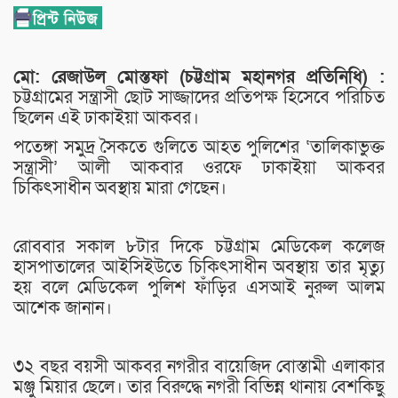
মো: রেজাউল মোস্তফা (চট্টগ্রাম মহানগর প্রতিনিধি) :
চট্টগ্রামের সন্ত্রাসী ছোট সাজ্জাদের প্রতিপক্ষ হিসেবে পরিচিত
ছিলেন এই ঢাকাইয়া আকবর।
পতেঙ্গা সমুদ্র সৈকতে গুলিতে আহত পুলিশের ‘তালিকাভুক্ত
সন্ত্রাসী’ আলী আকবার ওরফে ঢাকাইয়া আকবর
চিকিৎসাধীন অবস্থায় মারা গেছেন।
রোববার সকাল ৮টার দিকে চট্টগ্রাম মেডিকেল কলেজ
হাসপাতালের আইসিইউতে চিকিৎসাধীন অবস্থায় তার মৃত্যু
হয় বলে মেডিকেল পুলিশ ফাঁড়ির এসআই নুরুল আলম
আশেক জানান।
৩২ বছর বয়সী আকবর নগরীর বায়েজিদ বোস্তামী এলাকার
মঞ্জু মিয়ার ছেলে। তার বিরুদ্ধে নগরী বিভিন্ন থানায় বেশকিছু