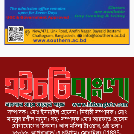
দেশীয় পাঁচ প্রজাতির ছোট মাছে উদ্বেগজনক
মাত্রায় মাইক্রোপ্লাস্টিকের উপস্থিতি শনাক্ত ।
সরকারকে ব্যর্থ করতে দেশের বিরুদ্ধে একটি
দল চক্রান্ত চালিয়ে যাচ্ছে : রিজভী
সম্পাদক। মোঃ ইসমাইল হোসেন। নির্বাহী সম্পাদক। মোঃ
মামুনুর রশীদ মামুন। সহ- সম্পাদক।মোঃ আরফাত হোসেন
যোগাযোগের ঠিকানাঃ আল মদিনা টাওয়ার, ৬ষ্ঠ তলা।
৮৮/৮৯, আগরাবাদ/ এ চট্টগ্রাম। মোবাইলঃ 01835-