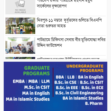
পরিবেশ রক্ষায় পাটগ্রামে ইহসান ইয়ুথ
সার্কেলের বৃক্ষরোপণ
মিরপুর-১১ নম্বরে দুর্বৃত্তদের গুলিতে বিএনপি
নেতা গুরুতর আহত
পাটগ্রামে চিকিৎসা সেবায় বীর মুক্তিযোদ্ধা দবির
উদ্দিন ফাউন্ডেশন
পাটগ্রামের দহগ্রাম ইউনিয়নের প্রধান সড়ক
ভেঙ্গে যোগাযোগ বিছিন্ন
অস্ট্রেলিয়া একাদশের বিপক্ষে ব্যাটিং ধসের
দিনে মিরাজের অপরাজিত সেঞ্চুরি
মাগুরার বাড়িতে হামলার প্রতিক্রিয়ায় যা বললেন
সাকিব।