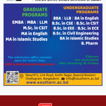
মাগুরার বাড়িতে হামলার প্রতিক্রিয়ায় যা বললেন
সাকিব।
দেশীয় পাঁচ প্রজাতির ছোট মাছে উদ্বেগজনক
মাত্রায় মাইক্রোপ্লাস্টিকের উপস্থিতি শনাক্ত ।
সরকারকে ব্যর্থ করতে দেশের বিরুদ্ধে একটি
দল চক্রান্ত চালিয়ে যাচ্ছে : রিজভী
দেশের বাজারে ভরিতে ১০ হাজার টাকা সোনার
দাম বাড়ানোর ঘোষণা।
ভারপ্রাপ্ত রাষ্ট্রপতি হাফিজ উদ্দিন আহমদের
সাথে এইচটি বাংলা অনলাইন পোর্টাল ও আইপি
টিভির সম্পাদক মোঃ ইসমাইল হোসেনের
সৌজন্য সাক্ষাৎ।