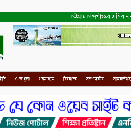
চট্টগ্রাম চান্দগাঁওয়ে এশিয়ান নার
নীতি
খেলাধুলা
গনমাধ্যম
বিনোদন
সম্পাদকীয়
লাইফস্টা