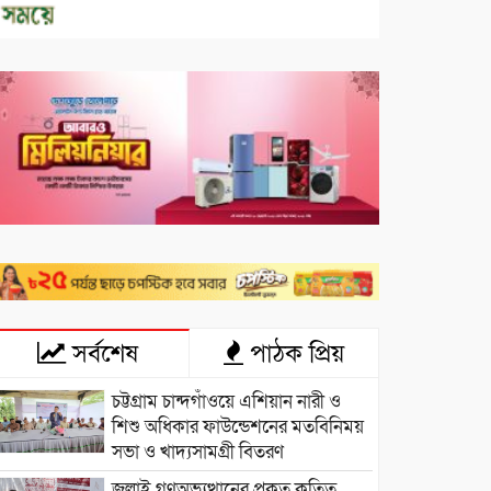
সর্বশেষ
পাঠক প্রিয়
চট্টগ্রাম চান্দগাঁওয়ে এশিয়ান নারী ও
শিশু অধিকার ফাউন্ডেশনের মতবিনিময়
সভা ও খাদ্যসামগ্রী বিতরণ
জুলাই গণঅভ্যুত্থানের প্রকৃত কৃতিত্ব