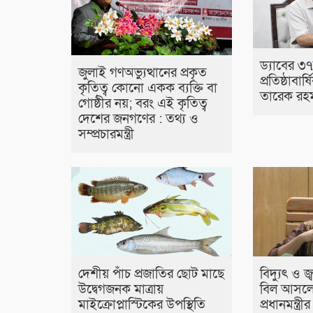
ড্যাবের ৩
জুলাই গণঅভ্যুত্থানের প্রকৃত
প্রতিষ্ঠাবার্
কৃতিত্ব কোনো একক ব্যক্তি বা
তারেক রহ
গোষ্ঠীর নয়; বরং এই কৃতিত্ব
দেশের জনগণের : তথ্য ও
সম্প্রচারমন্ত্রী
দেশীয় পাঁচ প্রজাতির ছোট মাছে
বিদ্যুৎ ও জ
উদ্বেগজনক মাত্রায়
বিল আসলে
মাইক্রোপ্লাস্টিকের উপস্থিতি
প্রধানমন্ত্র