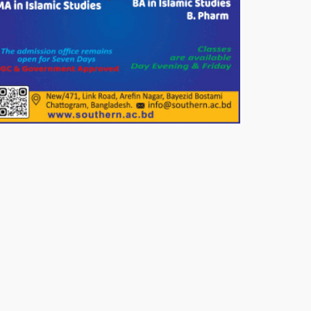
সার্কেলের বৃক্ষরোপণ
মিরপুর-১১ নম্বরে দুর্বৃত্তদের গুলিতে
বিএনপি নেতা গুরুতর আহত
পাটগ্রামে চিকিৎসা সেবায় বীর
মুক্তিযোদ্ধা দবির উদ্দিন ফাউন্ডেশন
পাটগ্রামের দহগ্রাম ইউনিয়নের প্রধান
সড়ক ভেঙ্গে যোগাযোগ বিছিন্ন