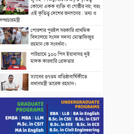
কোনো একক ব্যক্তি বা গোষ্ঠীর নয়; বরং
এই কৃতিত্ব দেশের জনগণের : তথ্য ও
সম্প্রচারমন্ত্রী
পোরশার পুরইল সরকারি প্রাথমিক
বিদ্যালয়ে সংসদ সদস্য মোস্তাফিজুর
রহমান কে সংবর্ধনা।
পাটগ্রামে ১০০ পিস ইয়াবাসহ দুই
মাদক কারবারি গ্রেফতার
ড্যাবের ৩৭তম প্রতিষ্ঠাবার্ষিকীতে
প্রধানমন্ত্রী তারেক রহমান।
চন্দনাইশের হাশিমপুর ৪ নং ওয়ার্ডে
৫’শতাধিক হতদরিদ্র পরিবারের মাঝে
খাদ্যসামগ্রী বিতরণ করেন মনজুর
মোরশেদ
পরিবেশ রক্ষায় পাটগ্রামে ইহসান ইয়ুথ