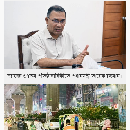
ড্যাবের ৩৭তম প্রতিষ্ঠাবার্ষিকীতে প্রধানমন্ত্রী তারেক রহমান।