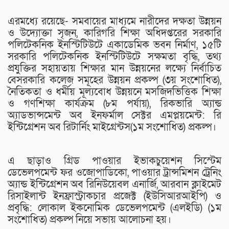
এরমধ্যে রয়েছে- সমবায়ের মাধ্যমে নারীদের দক্ষতা উন্নয়ন
ও উদ্যোক্তা সৃজন, কারিগরি শিক্ষা অধিদপ্তরের সরকারি
পলিটেকনিক ইনস্টিটিউটে একাডেমিক ভবন নির্মাণ, ১৫টি
সরকারি পলিটেকনিক ইনস্টিটিউটে সক্ষমতা বৃদ্ধি, তথ্য
প্রযুক্তির সহায়তায় শিক্ষার মান উন্নয়নের লক্ষ্যে নির্বাচিত
বেসরকারি কলেজ সমূহের উন্নয়ন প্রকল্প (৩য় সংশোধিত),
নৈতিকতা ও ধর্মীয় মূল্যবোধ উন্নয়নে মসজিদভিত্তিক শিক্ষা
ও গণশিক্ষা কার্যক্রম (৮ম পর্যায়), রিকভারি অ্যান্ড
অ্যাডভান্সমেন্ট অব ইনফর্মাল সেক্টর এমপ্লয়মেন্ট: রি
ইন্টিগ্রেশন অব রিটার্নিং মাইগ্রেন্টস(১ম সংশোধিত) প্রকল্প।
এ ছাড়াও গ্রিড পাওয়ার ইভাকচুয়েশন সিস্টেম
ডেভেলপমেন্ট ফর ওজোপাডিকো, পাওয়ার ট্রান্সমিশন ট্রেনিং
অ্যান্ড ইন্টিগ্রেশন অব রিনিউয়েবল এনার্জি, আরবান ক্লাইমেট
রিসাইলান্ট ইনফ্রাস্ট্রাকচার প্রজেক্ট (ইউসিআরআইপি) ও
প্রবৃদ্ধি: লোকাল ইকনোমিক ডেভেলপমেন্ট (এলইডি) (১ম
সংশোধিত) প্রকল্প নিয়ে সভায় আলোচনা হয়।