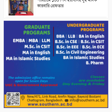
পাটগ্রামে ১০০ পিস ইয়াবাসহ দুই মাদক
কারবারি গ্রেফতার
ড্যাবের ৩৭তম প্রতিষ্ঠাবার্ষিকীতে প্রধানমন্ত্রী
তারেক রহমান।
চন্দনাইশের হাশিমপুর ৪ নং ওয়ার্ডে ৫’শতাধিক
হতদরিদ্র পরিবারের মাঝে খাদ্যসামগ্রী বিতরণ
করেন মনজুর মোরশেদ
পরিবেশ রক্ষায় পাটগ্রামে ইহসান ইয়ুথ
সার্কেলের বৃক্ষরোপণ
মিরপুর-১১ নম্বরে দুর্বৃত্তদের গুলিতে বিএনপি
নেতা গুরুতর আহত
পাটগ্রামে চিকিৎসা সেবায় বীর মুক্তিযোদ্ধা দবির
উদ্দিন ফাউন্ডেশন