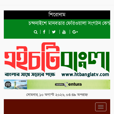
শিরোনাম
চন্দনাইশে মানবতার ফেরিওয়ালা সংগঠন কেন্দ্রীয় কমিটির
সোমবার, ১০ অগাস্ট ২০২৬, ০৩:৩৯ অপরাহ্ন
Toggl
navig