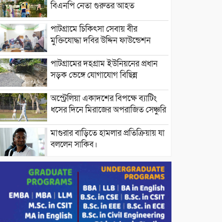
বিএনপি নেতা গুরুতর আহত
পাটগ্রামে চিকিৎসা সেবায় বীর
মুক্তিযোদ্ধা দবির উদ্দিন ফাউন্ডেশন
পাটগ্রামের দহগ্রাম ইউনিয়নের প্রধান
সড়ক ভেঙ্গে যোগাযোগ বিছিন্ন
অস্ট্রেলিয়া একাদশের বিপক্ষে ব্যাটিং
ধসের দিনে মিরাজের অপরাজিত সেঞ্চুরি
মাগুরার বাড়িতে হামলার প্রতিক্রিয়ায় যা
বললেন সাকিব।
দেশীয় পাঁচ প্রজাতির ছোট মাছে
উদ্বেগজনক মাত্রায় মাইক্রোপ্লাস্টিকের
উপস্থিতি শনাক্ত ।
সরকারকে ব্যর্থ করতে দেশের বিরুদ্ধে
একটি দল চক্রান্ত চালিয়ে যাচ্ছে : রিজভী