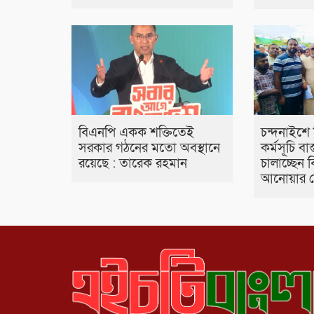
বিএনপি একক শক্তিতেই
চন্দনাইশে
সরকার গঠনের মতো অবস্থানে
কর্মসূচি বা
রয়েছে : তারেক রহমান
চালাচ্ছেন 
আনোয়ার চ