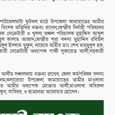
ার পাটকেলঘাটা ফুটবল মাঠে উপজেলা জামায়াতের আমীর
বিশেষ অতিথির বক্তব্য রাখেন,কেন্দ্রীয় নির্বাহী পরিষদের
ঠনিক সেক্রেটারী ও খুলনা অঞ্চল পরিচালক মুহাদ্দিস আব্দুল
ুল কালাম আজাদ,কেন্দ্রীয় শূরা সদস্য মুহাদ্দিস রবিউল
হিদুল ইসলাম মুকুল, নায়েবে আমীর ডাঃ শেখ মাহমুদুল হক,
কারী সেক্রেটারী অধ্যাপক গাজী সুজায়েত আলী,সহকারী
 আলীর সঞ্চালনায় বক্তব্য রাখেন, জেলা কর্মপরিষদ সদস্য
ম,কলারোয়া উপজেলা জামায়াতের আমীর মাওলানা
তের আমীর অধ্যাপক মোক্তার আলী,মাওলানা কবিরুল
ব, সাব্বির, ও ছাত্রনেতা আনোয়ার হোসেন।