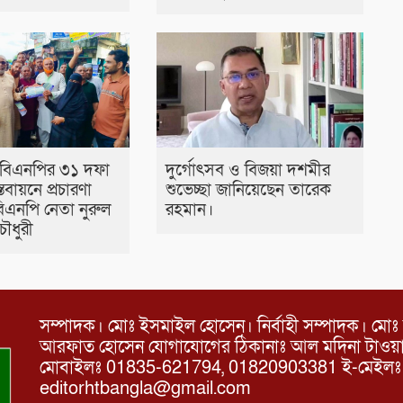
 বিএনপির ৩১ দফা
দুর্গোৎসব ও বিজয়া দশমীর
স্তবায়নে প্রচারণা
শুভেচ্ছা জানিয়েছেন তারেক
বিএনপি নেতা নুরুল
রহমান।
ৌধুরী
সম্পাদক। মোঃ ইসমাইল হোসেন। নির্বাহী সম্পাদক। মোঃ 
আরফাত হোসেন যোগাযোগের ঠিকানাঃ আল মদিনা টাওয়ার, 
মোবাইলঃ 01835-621794, 01820903381 ই-মেইল
editorhtbangla@gmail.com