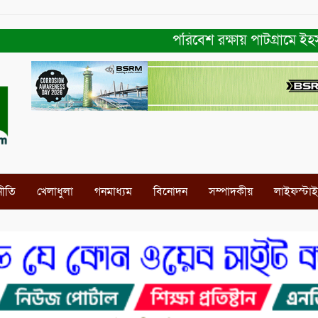
পরিবেশ রক্ষায় পাটগ্রামে ইহসান ইয়ু
নীতি
খেলাধুলা
গনমাধ্যম
বিনোদন
সম্পাদকীয়
লাইফস্টা