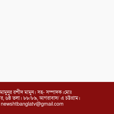
মামুনুর রশীদ মামুন। সহ- সম্পাদক।মোঃ
৬ষ্ঠ তলা। ৮৮/৮৯, আগরাবাদ/ এ চট্টগ্রাম।
ঃ newshtbanglatv@gmail.com