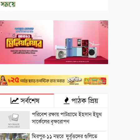
সর্বশেষ
পাঠক প্রিয়
পরিবেশ রক্ষায় পাটগ্রামে ইহসান ইয়ুথ
সার্কেলের বৃক্ষরোপণ
মিরপুর-১১ নম্বরে দুর্বৃত্তদের গুলিতে