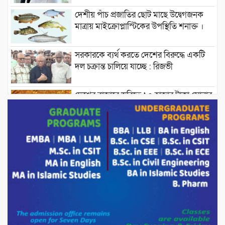
দেশীয় পাঁচ প্রজাতির ছোট মাছে উদ্বেগজনক
মাত্রায় মাইক্রোপ্লাস্টিকের উপস্থিতি শনাক্ত ।
সরকারকে ব্যর্থ করতে দেশের বিরুদ্ধে একটি
দল চক্রান্ত চালিয়ে যাচ্ছে : রিজভী
দেশের বাজারে ভরিতে ১০ হাজার টাকা সোনার
দাম বাড়ানোর ঘোষণা।
ভারপ্রাপ্ত রাষ্ট্রপতি হাফিজ উদ্দিন আহমদের
সাথে এইচটি বাংলা অনলাইন পোর্টাল ও আইপি
টিভির সম্পাদক মোঃ ইসমাইল হোসেনের
সৌজন্য সাক্ষাৎ।
পাটগ্রামে জুলাই অভ্যুত্থান দিবস উপলক্ষে
১১দলীয় গণ মিছিল ও গণ সমাবেশ অনুষ্ঠিত