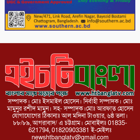
পোরশায় গণঅভ্যুত্থান দিবসে শহিদ ও জুলাই
যোদ্ধাদের সংবর্ধনা।
১১ দলীয় ঐক্য পোরশা উপজেলা শাখার
আয়োজনে ৫ আগস্ট জুলাই অভ্যুত্থানের দ্বিতীয়
বার্ষিকী পালন উপলক্ষে নিতপুর কপালের মোড়ে
মিছিল সমাবেশ অনুষ্ঠিত।
সম্পাদক। মোঃ ইসমাইল হোসেন। নির্বাহী সম্পাদক। মোঃ
মামুনুর রশীদ মামুন। সহ- সম্পাদক।মোঃ আরফাত হোসেন
যোগাযোগের ঠিকানাঃ আল মদিনা টাওয়ার, ৬ষ্ঠ তলা।
৮৮/৮৯, আগরাবাদ/ এ চট্টগ্রাম। মোবাইলঃ 01835-
621794, 01820903381 ই-মেইলঃ
newshtbanglatv@gmail.com