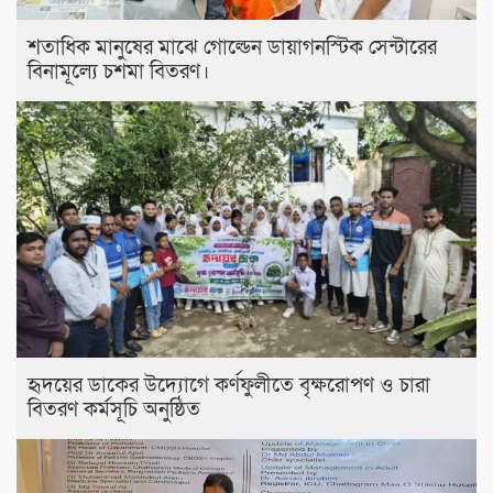
শতাধিক মানুষের মাঝে গোল্ডেন ডায়াগনস্টিক সেন্টারের
বিনামূল্যে চশমা বিতরণ।
হৃদয়ের ডাকের উদ্যোগে কর্ণফুলীতে বৃক্ষরোপণ ও চারা
বিতরণ কর্মসূচি অনুষ্ঠিত