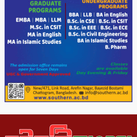
দাম বাড়ানোর ঘোষণা।
ভারপ্রাপ্ত রাষ্ট্রপতি হাফিজ উদ্দিন আহমদের
সাথে এইচটি বাংলা অনলাইন পোর্টাল ও আইপি
টিভির সম্পাদক মোঃ ইসমাইল হোসেনের
সৌজন্য সাক্ষাৎ।
পাটগ্রামে জুলাই অভ্যুত্থান দিবস উপলক্ষে
১১দলীয় গণ মিছিল ও গণ সমাবেশ অনুষ্ঠিত
পোরশায় গণঅভ্যুত্থান দিবসে শহিদ ও জুলাই
যোদ্ধাদের সংবর্ধনা।
১১ দলীয় ঐক্য পোরশা উপজেলা শাখার
আয়োজনে ৫ আগস্ট জুলাই অভ্যুত্থানের দ্বিতীয়
বার্ষিকী পালন উপলক্ষে নিতপুর কপালের মোড়ে
মিছিল সমাবেশ অনুষ্ঠিত।