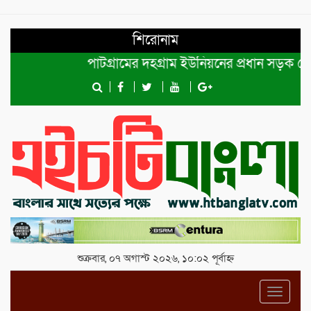
শিরোনাম
পাটগ্রামের দহগ্রাম ইউনিয়নের প্রধান সড়ক ভেঙ্গে যো
শুক্রবার, ০৭ অগাস্ট ২০২৬, ১০:০২ পূর্বাহ্ন
Toggl
navig