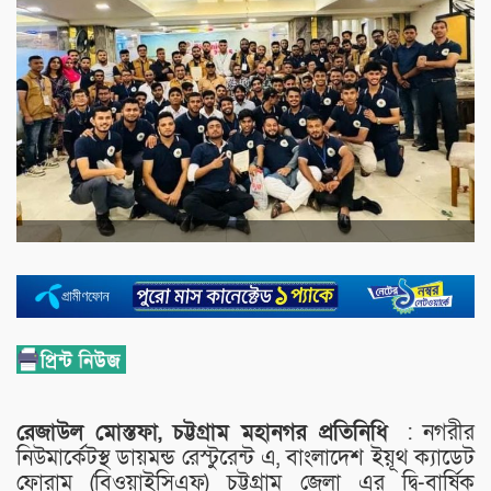
রেজাউল মোস্তফা, চট্টগ্রাম মহানগর প্রতিনিধি
: নগরীর
নিউমার্কেটস্থ ডায়মন্ড রেস্টুরেন্ট এ, বাংলাদেশ ইয়ূথ ক্যাডেট
ফোরাম (বিওয়াইসিএফ) চট্টগ্রাম জেলা এর দ্বি-বার্ষিক