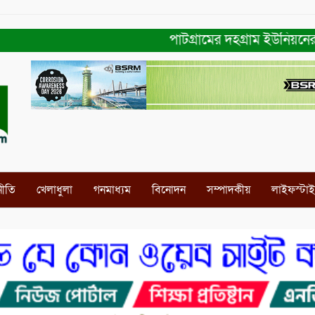
পাটগ্রামের দহগ্রাম ইউনিয়নের প্রধান
নীতি
খেলাধুলা
গনমাধ্যম
বিনোদন
সম্পাদকীয়
লাইফস্টা