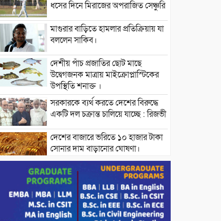
ধসের দিনে মিরাজের অপরাজিত সেঞ্চুরি
মাগুরার বাড়িতে হামলার প্রতিক্রিয়ায় যা
বললেন সাকিব।
দেশীয় পাঁচ প্রজাতির ছোট মাছে
উদ্বেগজনক মাত্রায় মাইক্রোপ্লাস্টিকের
উপস্থিতি শনাক্ত ।
সরকারকে ব্যর্থ করতে দেশের বিরুদ্ধে
একটি দল চক্রান্ত চালিয়ে যাচ্ছে : রিজভী
দেশের বাজারে ভরিতে ১০ হাজার টাকা
সোনার দাম বাড়ানোর ঘোষণা।
ভারপ্রাপ্ত রাষ্ট্রপতি হাফিজ উদ্দিন
আহমদের সাথে এইচটি বাংলা অনলাইন
পোর্টাল ও আইপি টিভির সম্পাদক মোঃ
ইসমাইল হোসেনের সৌজন্য সাক্ষাৎ।