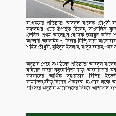
সংগঠনের প্রতিষ্ঠাতা আবদুল মালেক চৌধুরী
সঞ্চলনায় এতে উপস্থিত ছিলেন, সাংবাদিক ন
(দৈনিক প্রথম আলো),সাংবাদিক হুমায়ুন কবির শ
আজাদী অনলাইন ও বিজয় টিভি),সারা আনোয়ারার 
শহিদ চৌধুরী, মুহিদুল ইসলাম, মাসুদ করিম,ওমর ফ
অনুষ্ঠান শেষে সংগঠনের প্রতিষ্ঠাতা আবদুল মা
বাইরের কারো সহযোগিতা ছাড়া আনোয়ারার অন্য
সদস্যদের আর্থিক সহায়তায় বিভিন্ন ইভেন্
সামাজিক,ক্রীড়াবিদের ঐক্যবদ্ধ হওয়ার লক
পরিসরে অনুষ্ঠান আয়োজনের বিষয়ে আশাবাদ ব্যক