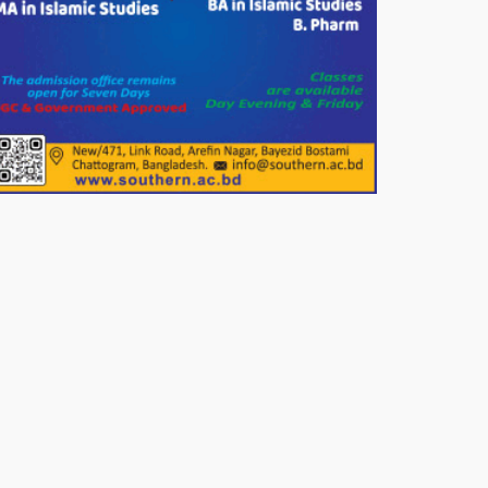
পাটগ্রামে জুলাই অভ্যুত্থান দিবস
উপলক্ষে ১১দলীয় গণ মিছিল ও গণ
সমাবেশ অনুষ্ঠিত
পোরশায় গণঅভ্যুত্থান দিবসে শহিদ ও
জুলাই যোদ্ধাদের সংবর্ধনা।
১১ দলীয় ঐক্য পোরশা উপজেলা শাখার
আয়োজনে ৫ আগস্ট জুলাই অভ্যুত্থানের
দ্বিতীয় বার্ষিকী পালন উপলক্ষে নিতপুর
কপালের মোড়ে মিছিল সমাবেশ অনুষ্ঠিত।