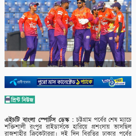
এইচটি বাংলা স্পোর্টস ডেস্ক :
চট্টগ্রাম পর্বের শেষ ম্যাচে
শক্তিশালী রংপুর রাইডার্সকে হারিয়ে প্রশংসায় ভাসছিল
রাজশাহীর ক্রিকেটাররা। দুই দিন বিরতির ঢাকার পর্বের