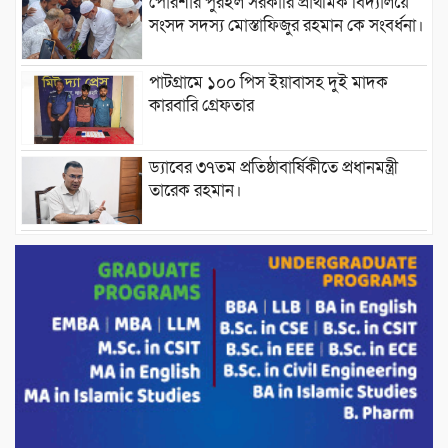
পোরশার পুরইল সরকারি প্রাথমিক বিদ্যালয়ে
সংসদ সদস্য মোস্তাফিজুর রহমান কে সংবর্ধনা।
পাটগ্রামে ১০০ পিস ইয়াবাসহ দুই মাদক
কারবারি গ্রেফতার
ড্যাবের ৩৭তম প্রতিষ্ঠাবার্ষিকীতে প্রধানমন্ত্রী
তারেক রহমান।
চন্দনাইশের হাশিমপুর ৪ নং ওয়ার্ডে ৫’শতাধিক
হতদরিদ্র পরিবারের মাঝে খাদ্যসামগ্রী বিতরণ
করেন মনজুর মোরশেদ
পরিবেশ রক্ষায় পাটগ্রামে ইহসান ইয়ুথ
সার্কেলের বৃক্ষরোপণ
মিরপুর-১১ নম্বরে দুর্বৃত্তদের গুলিতে বিএনপি
নেতা গুরুতর আহত