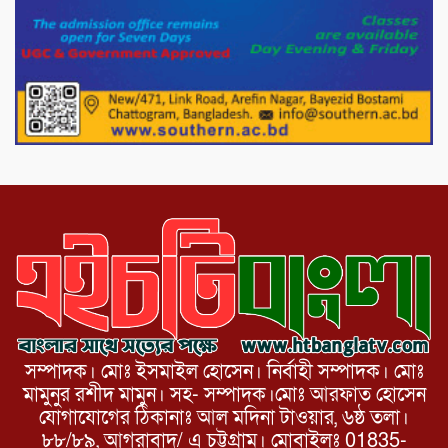
পাটগ্রামে চিকিৎসা সেবায় বীর মুক্তিযোদ্ধা দবির
উদ্দিন ফাউন্ডেশন
পাটগ্রামের দহগ্রাম ইউনিয়নের প্রধান সড়ক
ভেঙ্গে যোগাযোগ বিছিন্ন
সম্পাদক। মোঃ ইসমাইল হোসেন। নির্বাহী সম্পাদক। মোঃ
মামুনুর রশীদ মামুন। সহ- সম্পাদক।মোঃ আরফাত হোসেন
যোগাযোগের ঠিকানাঃ আল মদিনা টাওয়ার, ৬ষ্ঠ তলা।
৮৮/৮৯, আগরাবাদ/ এ চট্টগ্রাম। মোবাইলঃ 01835-