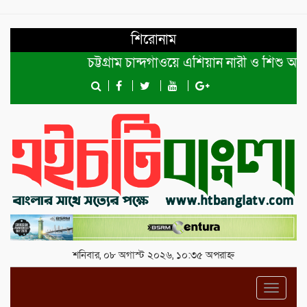
শিরোনাম
চট্টগ্রাম চান্দগাঁওয়ে এশিয়ান নারী ও শিশু অধিকা
শনিবার, ০৮ অগাস্ট ২০২৬, ১০:৩৫ অপরাহ্ন
Toggl
navig