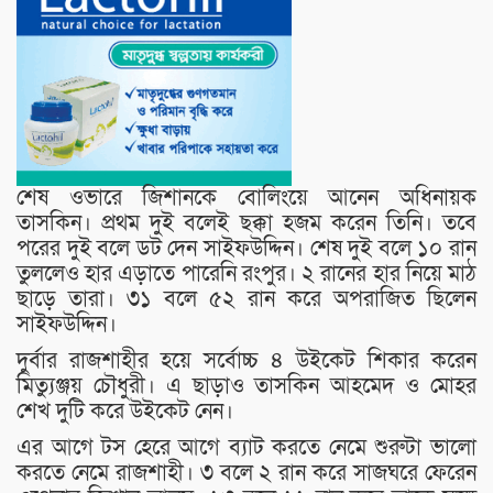
শেষ ওভারে জিশানকে বোলিংয়ে আনেন অধিনায়ক
তাসকিন। প্রথম দুই বলেই ছক্কা হজম করেন তিনি। তবে
পরের দুই বলে ডট দেন সাইফউদ্দিন। শেষ দুই বলে ১০ রান
তুললেও হার এড়াতে পারেনি রংপুর। ২ রানের হার নিয়ে মাঠ
ছাড়ে তারা। ৩১ বলে ৫২ রান করে অপরাজিত ছিলেন
সাইফউদ্দিন।
দুর্বার রাজশাহীর হয়ে সর্বোচ্চ ৪ উইকেট শিকার করেন
মিত্যুঞ্জয় চৌধুরী। এ ছাড়াও তাসকিন আহমেদ ও মোহর
শেখ দুটি করে উইকেট নেন।
এর আগে টস হেরে আগে ব্যাট করতে নেমে শুরুটা ভালো
করতে নেমে রাজশাহী। ৩ বলে ২ রান করে সাজঘরে ফেরেন