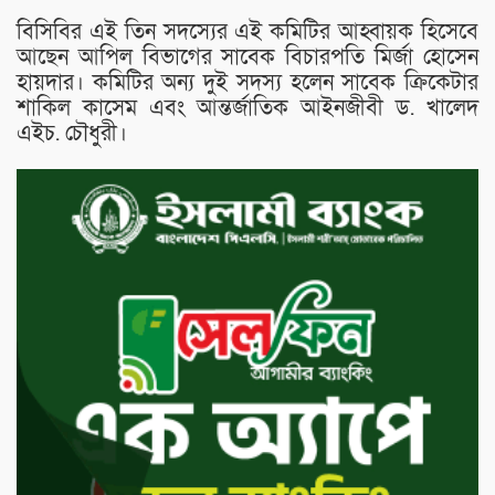
বিসিবির এই তিন সদস্যের এই কমিটির আহ্বায়ক হিসেবে
আছেন আপিল বিভাগের সাবেক বিচারপতি মির্জা হোসেন
হায়দার। কমিটির অন্য দুই সদস্য হলেন সাবেক ক্রিকেটার
শাকিল কাসেম এবং আন্তর্জাতিক আইনজীবী ড. খালেদ
এইচ. চৌধুরী।