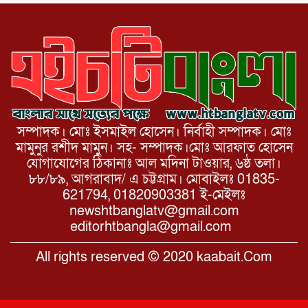
মিছিল সমাবেশ অনুষ্ঠিত।
সম্পাদক। মোঃ ইসমাইল হোসেন। নির্বাহী সম্পাদক। মোঃ
মামুনুর রশীদ মামুন। সহ- সম্পাদক।মোঃ আরফাত হোসেন
যোগাযোগের ঠিকানাঃ আল মদিনা টাওয়ার, ৬ষ্ঠ তলা।
৮৮/৮৯, আগরাবাদ/ এ চট্টগ্রাম। মোবাইলঃ 01835-
621794, 01820903381 ই-মেইলঃ
newshtbanglatv@gmail.com
editorhtbangla@gmail.com
All rights reserved © 2020 kaabait.Com