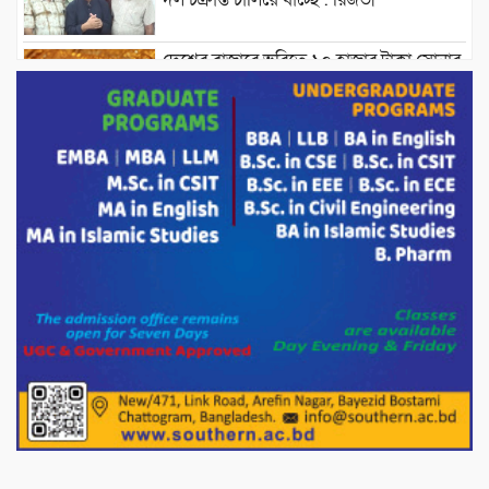
দেশের বাজারে ভরিতে ১০ হাজার টাকা সোনার
দাম বাড়ানোর ঘোষণা।
ভারপ্রাপ্ত রাষ্ট্রপতি হাফিজ উদ্দিন আহমদের
সাথে এইচটি বাংলা অনলাইন পোর্টাল ও আইপি
টিভির সম্পাদক মোঃ ইসমাইল হোসেনের
সৌজন্য সাক্ষাৎ।
পাটগ্রামে জুলাই অভ্যুত্থান দিবস উপলক্ষে
১১দলীয় গণ মিছিল ও গণ সমাবেশ অনুষ্ঠিত
পোরশায় গণঅভ্যুত্থান দিবসে শহিদ ও জুলাই
যোদ্ধাদের সংবর্ধনা।
১১ দলীয় ঐক্য পোরশা উপজেলা শাখার
আয়োজনে ৫ আগস্ট জুলাই অভ্যুত্থানের দ্বিতীয়
বার্ষিকী পালন উপলক্ষে নিতপুর কপালের মোড়ে