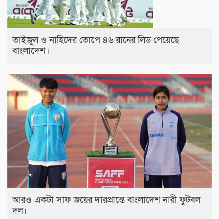
তাইজুল ও নাহিদের তোপে ৪৬ রানের লিড পেয়েছে
বাংলাদেশ।
আরও একটা সাফ জয়ের দারপ্রান্তে বাংলাদেশ নারী ফুটবল
দল।