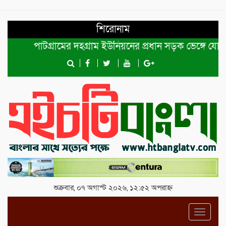
শিরোনাম
পাটগ্রামের দহগ্রাম ইউনিয়নের প্রধান সড়ক ভেঙ্গে যোগাযোগ ব
শুক্রবার, ০৭ অগাস্ট ২০২৬, ১২:৫২ অপরাহ্ন
Toggl
navig