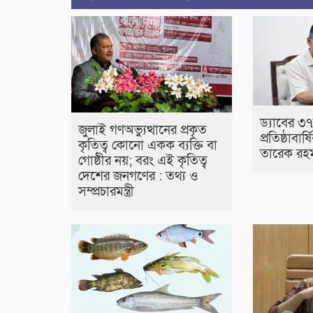
ড্যাবের ৩
জুলাই গণঅভ্যুত্থানের প্রকৃত
প্রতিষ্ঠাবার্
কৃতিত্ব কোনো একক ব্যক্তি বা
তারেক রহ
গোষ্ঠীর নয়; বরং এই কৃতিত্ব
দেশের জনগণের : তথ্য ও
সম্প্রচারমন্ত্রী