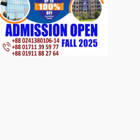
খাদ্যসামগ্রী বিতরণ করেন মনজুর
মোরশেদ
পরিবেশ রক্ষায় পাটগ্রামে ইহসান ইয়ুথ
সার্কেলের বৃক্ষরোপণ
মিরপুর-১১ নম্বরে দুর্বৃত্তদের গুলিতে
বিএনপি নেতা গুরুতর আহত
পাটগ্রামে চিকিৎসা সেবায় বীর
মুক্তিযোদ্ধা দবির উদ্দিন ফাউন্ডেশন