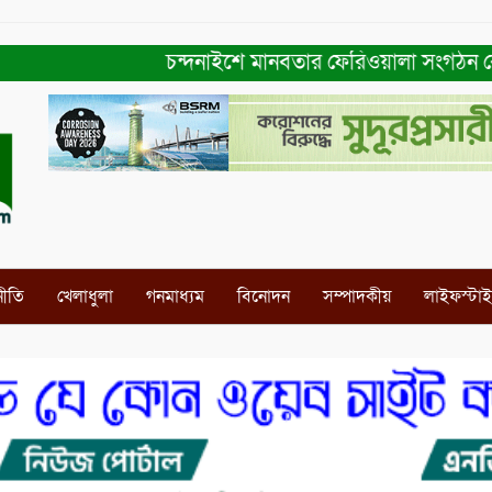
চন্দনাইশে মানবতার ফেরিওয়ালা সংগঠন কেন্দ্রীয় ক
নীতি
খেলাধুলা
গনমাধ্যম
বিনোদন
সম্পাদকীয়
লাইফস্টা