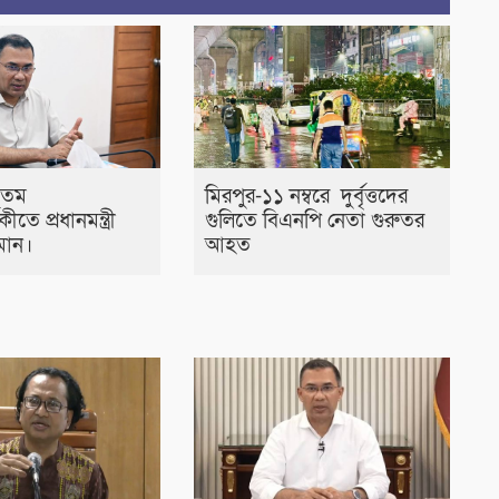
৭তম
মিরপুর-১১ নম্বরে দুর্বৃত্তদের
ষিকীতে প্রধানমন্ত্রী
গুলিতে বিএনপি নেতা গুরুতর
মান।
আহত