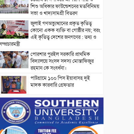
শিশু অধিকার ফাউন্ডেশনের মতবিনিময়
সভা ও খাদ্যসামগ্রী বিতরণ
জুলাই গণঅভ্যুত্থানের প্রকৃত কৃতিত্ব
কোনো একক ব্যক্তি বা গোষ্ঠীর নয়; বরং
এই কৃতিত্ব দেশের জনগণের : তথ্য ও
সম্প্রচারমন্ত্রী
পোরশার পুরইল সরকারি প্রাথমিক
বিদ্যালয়ে সংসদ সদস্য মোস্তাফিজুর
রহমান কে সংবর্ধনা।
পাটগ্রামে ১০০ পিস ইয়াবাসহ দুই
মাদক কারবারি গ্রেফতার
ড্যাবের ৩৭তম প্রতিষ্ঠাবার্ষিকীতে
প্রধানমন্ত্রী তারেক রহমান।
চন্দনাইশের হাশিমপুর ৪ নং ওয়ার্ডে
৫’শতাধিক হতদরিদ্র পরিবারের মাঝে