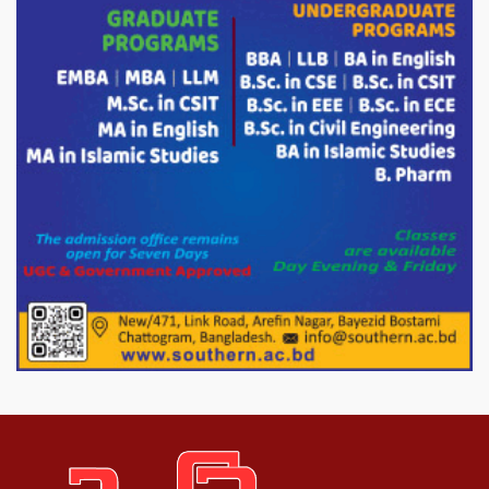
হতদরিদ্র পরিবারের মাঝে খাদ্যসামগ্রী বিতরণ
করেন মনজুর মোরশেদ
পরিবেশ রক্ষায় পাটগ্রামে ইহসান ইয়ুথ
সার্কেলের বৃক্ষরোপণ
মিরপুর-১১ নম্বরে দুর্বৃত্তদের গুলিতে বিএনপি
নেতা গুরুতর আহত
পাটগ্রামে চিকিৎসা সেবায় বীর মুক্তিযোদ্ধা দবির
উদ্দিন ফাউন্ডেশন
পাটগ্রামের দহগ্রাম ইউনিয়নের প্রধান সড়ক
ভেঙ্গে যোগাযোগ বিছিন্ন