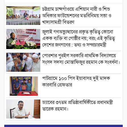
চট্টগ্রাম চান্দগাঁওয়ে এশিয়ান নারী ও শিশু
অধিকার ফাউন্ডেশনের মতবিনিময় সভা ও
খাদ্যসামগ্রী বিতরণ
জুলাই গণঅভ্যুত্থানের প্রকৃত কৃতিত্ব কোনো
একক ব্যক্তি বা গোষ্ঠীর নয়; বরং এই কৃতিত্ব
দেশের জনগণের : তথ্য ও সম্প্রচারমন্ত্রী
পোরশার পুরইল সরকারি প্রাথমিক বিদ্যালয়ে
সংসদ সদস্য মোস্তাফিজুর রহমান কে সংবর্ধনা।
পাটগ্রামে ১০০ পিস ইয়াবাসহ দুই মাদক
কারবারি গ্রেফতার
ড্যাবের ৩৭তম প্রতিষ্ঠাবার্ষিকীতে প্রধানমন্ত্রী
তারেক রহমান।
চন্দনাইশের হাশিমপুর ৪ নং ওয়ার্ডে ৫’শতাধিক