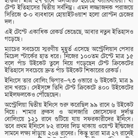
ইন্ডিজ। মাত্র ২৭ রানে অলআউট হয়েছে ক্যারিবীয়রা। যা
টেস্ট ইতিহাসের দ্বিতীয় সর্বনিম্ন। এমন লজ্জাজনক পরাজয়ে
সিরিজে ৩-০ ব্যবধানে হোয়াইটওয়াশ হলো রোস্টন চেজের
দল।
এই টেস্টে একাধিক রেকর্ড ভেঙেছে, আবার নতুন ইতিহাসও
গড়েছে।
ম্যাচের সবচেয়ে স্মরণীয় মুহূর্ত এসেছে অস্ট্রেলিয়ান পেসার
মিচেল স্টার্কের হাত ধরে। নিজের ১০০তম টেস্টে মাত্র ১৫
বলে পাঁচ উইকেট তুলে নিয়ে গড়েছেন টেস্ট ক্রিকেটের
ইতিহাসে সবচেয়ে দ্রুত পাঁচ উইকেট শিকারের রেকর্ড।
ইনিংসে তার বোলিং ফিগার—৭.৩ ওভারে ৬ উইকেট, মাত্র ৯
রান খরচে। সেইসঙ্গে তিনি টেস্ট ক্রিকেটে ৪০০ উইকেটের
মাইলফলকেও পৌঁছেছেন।
অস্ট্রেলিয়া দ্বিতীয় ইনিংস শুরু করেছিল ৯৯ রানে ৬ উইকেট
নিয়ে। শামার ব্রুকস ও আলজারি জোসেফের দুর্দান্ত
বোলিংয়ে ১২১ রানে গুটিয়ে যায় সফরকারীদের ইনিংস।
তবে প্রথম ইনিংসে ৮২ রানের লিড থাকায় ওয়েস্ট ইন্ডিজের
সামনে লক্ষ্য দাঁড়ায় ২০৪ রানের। কিন্তু তারা মাত্র ২৭ রানেই