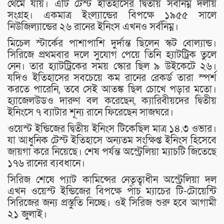
থেমে যায়। এটি টেস্ট ইতিহাসের দ্বিতীয় সর্বনিম্ন দলীয়
সংগ্রহ। একমাত্র ইংল্যান্ডের বিপক্ষে ১৯৫৫ সালে
নিউজিল্যান্ডের ২৬ রানের ইনিংস এখনও সর্বনিম্ন।
মিচেল স্টার্কের পাশাপাশি দুর্দান্ত ছিলেন স্কট বোল্যান্ড।
সিরিজে প্রথমবার দলে সুযোগ পেয়ে তিনি হ্যাটট্রিক তুলে
নেন। তার হ্যাটট্রিকের সময় স্কোর ছিল ৯ উইকেটে ২৬।
যদিও ইতিহাসের সবচেয়ে কম রানের রেকর্ড তারা স্পর্শ
করতে পারেনি, তবে সেই আতঙ্ক ছিল চোখে পড়ার মতো।
হ্যাজেলউডও দারুণ বল করেছেন, ক্যারিবীয়দের দ্বিতীয়
ইনিংসে ৭ ব্যাটার শূন্য রানে ফিরেছেন সাজঘরে।
ওয়েস্ট ইন্ডিজের দ্বিতীয় ইনিংস টিকেছিল মাত্র ১৪.৩ ওভার।
যা আধুনিক টেস্ট ইতিহাসে অন্যতম সংক্ষিপ্ত ইনিংস হিসেবে
জায়গা করে নিয়েছে। শেষ পর্যন্ত অস্ট্রেলিয়া ম্যাচটি জিতেছে
১৭৬ রানের ব্যবধানে।
সিরিজ শেষে প্যাট কামিন্সের নেতৃত্বাধীন অস্ট্রেলিয়া দল
এখন ওয়েস্ট ইন্ডিজের বিপক্ষে পাঁচ ম্যাচের টি-টোয়েন্টি
সিরিজের জন্য প্রস্তুতি নিচ্ছে। ওই সিরিজ শুরু হবে আগামী
২১ জুলাই।