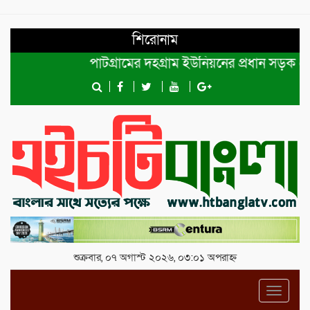
শিরোনাম
পাটগ্রামের দহগ্রাম ইউনিয়নের প্রধান সড়ক ভেঙ্গে 
শুক্রবার, ০৭ অগাস্ট ২০২৬, ০৩:০১ অপরাহ্ন
Toggl
navig