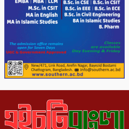
সাথে এইচটি বাংলা অনলাইন পোর্টাল ও আইপি
টিভির সম্পাদক মোঃ ইসমাইল হোসেনের
সৌজন্য সাক্ষাৎ।
পাটগ্রামে জুলাই অভ্যুত্থান দিবস উপলক্ষে
১১দলীয় গণ মিছিল ও গণ সমাবেশ অনুষ্ঠিত
পোরশায় গণঅভ্যুত্থান দিবসে শহিদ ও জুলাই
যোদ্ধাদের সংবর্ধনা।
১১ দলীয় ঐক্য পোরশা উপজেলা শাখার
আয়োজনে ৫ আগস্ট জুলাই অভ্যুত্থানের দ্বিতীয়
বার্ষিকী পালন উপলক্ষে নিতপুর কপালের মোড়ে
মিছিল সমাবেশ অনুষ্ঠিত।