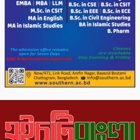
পরিবেশ রক্ষায় পাটগ্রামে ইহসান ইয়ুথ
সার্কেলের বৃক্ষরোপণ
মিরপুর-১১ নম্বরে দুর্বৃত্তদের গুলিতে বিএনপি
নেতা গুরুতর আহত
পাটগ্রামে চিকিৎসা সেবায় বীর মুক্তিযোদ্ধা দবির
উদ্দিন ফাউন্ডেশন
পাটগ্রামের দহগ্রাম ইউনিয়নের প্রধান সড়ক
ভেঙ্গে যোগাযোগ বিছিন্ন