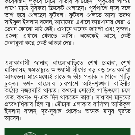
কয়েকজন পুকুরে নেমে সাঁতার কাটছেন। পুকুরের পশ্চিম
পাশে মাঠে যুবকরা ক্রিকেট খেলছেন। পূর্বপাশে দলে দলে
ভাগ হয়ে খেলছেন ফুটবল। ফুটবল খেলতে আসা তরুণ
সাইফুল ইসলাম বলেন, আমাদের এখানে কারখানায় ঘেরা ও
তেমন কোনো মাঠ নেই। এখানে অনেক জায়গা এবং সুন্দর।
এজন্য এখানে খেলতে আসি। অনেকেই আসে, কেউ
খেলাধুলা করে, কেউ আড্ডা দেয়।
এলাকাবাসী জানান, বাংলোবাড়িতে শেখ রেহানা, শেখ
হাসিনাসহ ক্ষমতাচ্যুত আওয়ামী লীগের বড় বড় নেতাকর্মীরা
আসতেন। মাঝেমধ্যেই রাতে জাতীয় পতাকা লাগানো গাড়ি
ঢুকত। তখন বাংলোর চারপাশে আইনশৃঙ্খলা বাহিনীর
কঠোর নজরদারি থাকত। কখনো ভোরেই গাড়িগুলো চলে
যেত, কখনও দু-এক দিন থাকতেন তারা। সাধারণ মানুষের
প্রবেশাধিকার ছিল না। মৌচাক এলাকার বাসিন্দা আতিকুল
ইসলাম বলেন, দূর-দূরান্ত থেকেও অনেক মানুষ ঘুরতে
আসেন।