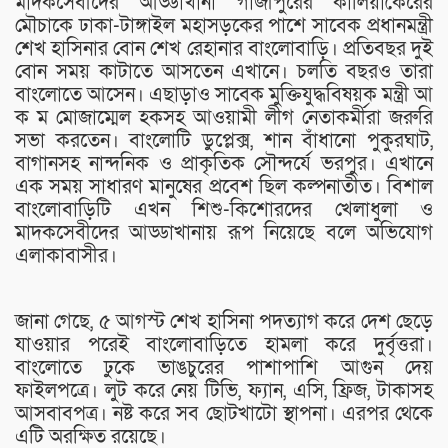
মাদকসেবীদের আড্ডাখানা গাজীপুরের কালিয়াকৈরের
মৌচাকে ঢাকা-টাঙ্গাইল মহাসড়কের পাশে সাবেক প্রধানমন্ত্রী
শেখ হাসিনার বোন শেখ রেহানার বাংলোবাড়ি। প্রতিবছর দুই
বোন সময় কাটাতে আসতেন এখানে। চলতি বছরও তারা
বাংলোতে আসেন। এছাড়াও সাবেক মুক্তিযুদ্ধবিষয়ক মন্ত্রী আ
ক ম মোজাম্মেল হকসহ আওয়ামী লীগ নেতাকর্মীরা জরুরি
সভা করতেন। বাংলোটি ডুপ্লেক্স, শান বাঁধানো পুকুরঘাট,
বাগানসহ নান্দনিক ও প্রাকৃতিক সৌন্দর্যে ভরপুর। এখানে
এক সময় সাধারণ মানুষের প্রবেশ ছিল কল্পনাতীত। বিশাল
বাংলোবাড়িটি এখন শিশু-কিশোরদের খেলাধুলা ও
মাদকসেবীদের আড্ডাখানায় রূপ নিয়েছে বলে অভিযোগ
এলাকাবাসীর।
জানা গেছে, ৫ আগস্ট শেখ হাসিনা পদত্যাগ করে দেশ ছেড়ে
যাওয়ার পরেই বাংলোবাড়িতে হামলা করে দুর্বৃত্তরা।
বাংলোতে ঢুকে ভাঙচুরের পাশাপাশি আগুন দেয়
ফাইলপত্রে। লুট করে নেয় টিভি, ফ্যান, এসি, ফ্রিজ, টাকাসহ
আসবাবপত্র। নষ্ট করে সব ছোটখাটো স্থাপনা। এরপর থেকে
এটি অরক্ষিত রয়েছে।