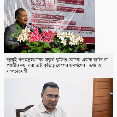
জুলাই গণঅভ্যুত্থানের প্রকৃত কৃতিত্ব কোনো একক ব্যক্তি বা
গোষ্ঠীর নয়; বরং এই কৃতিত্ব দেশের জনগণের : তথ্য ও
সম্প্রচারমন্ত্রী