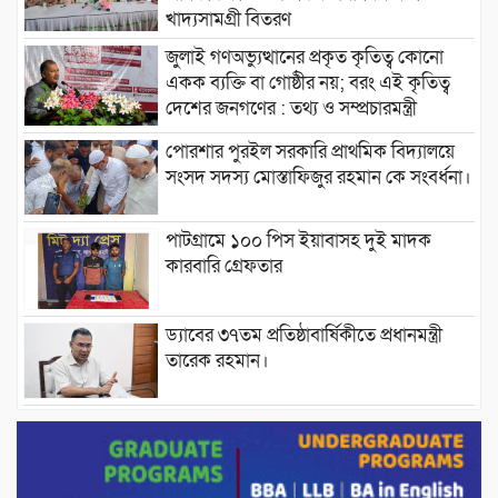
খাদ্যসামগ্রী বিতরণ
জুলাই গণঅভ্যুত্থানের প্রকৃত কৃতিত্ব কোনো
একক ব্যক্তি বা গোষ্ঠীর নয়; বরং এই কৃতিত্ব
দেশের জনগণের : তথ্য ও সম্প্রচারমন্ত্রী
পোরশার পুরইল সরকারি প্রাথমিক বিদ্যালয়ে
সংসদ সদস্য মোস্তাফিজুর রহমান কে সংবর্ধনা।
পাটগ্রামে ১০০ পিস ইয়াবাসহ দুই মাদক
কারবারি গ্রেফতার
ড্যাবের ৩৭তম প্রতিষ্ঠাবার্ষিকীতে প্রধানমন্ত্রী
তারেক রহমান।
চন্দনাইশের হাশিমপুর ৪ নং ওয়ার্ডে ৫’শতাধিক
হতদরিদ্র পরিবারের মাঝে খাদ্যসামগ্রী বিতরণ
করেন মনজুর মোরশেদ