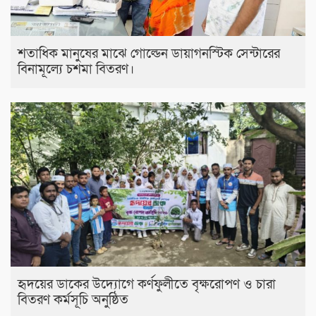
শতাধিক মানুষের মাঝে গোল্ডেন ডায়াগনস্টিক সেন্টারের
বিনামূল্যে চশমা বিতরণ।
হৃদয়ের ডাকের উদ্যোগে কর্ণফুলীতে বৃক্ষরোপণ ও চারা
বিতরণ কর্মসূচি অনুষ্ঠিত