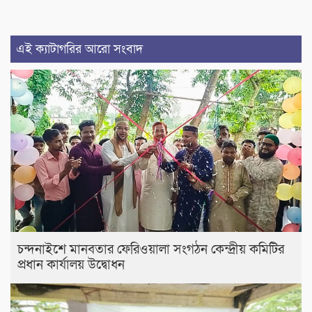
এই ক্যাটাগরির আরো সংবাদ
চন্দনাইশে মানবতার ফেরিওয়ালা সংগঠন কেন্দ্রীয় কমিটির
প্রধান কার্যালয় উদ্বোধন