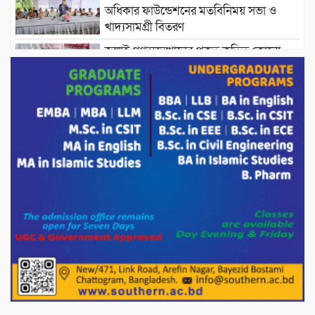
অধিকার ফাউন্ডেশনের মতবিনিময় সভা ও
খাদ্যসামগ্রী বিতরণ
জুলাই গণঅভ্যুত্থানের প্রকৃত কৃতিত্ব কোনো
একক ব্যক্তি বা গোষ্ঠীর নয়; বরং এই কৃতিত্ব
দেশের জনগণের : তথ্য ও সম্প্রচারমন্ত্রী
পোরশার পুরইল সরকারি প্রাথমিক বিদ্যালয়ে
সংসদ সদস্য মোস্তাফিজুর রহমান কে সংবর্ধনা।
পাটগ্রামে ১০০ পিস ইয়াবাসহ দুই মাদক
কারবারি গ্রেফতার
ড্যাবের ৩৭তম প্রতিষ্ঠাবার্ষিকীতে প্রধানমন্ত্রী
তারেক রহমান।
চন্দনাইশের হাশিমপুর ৪ নং ওয়ার্ডে ৫’শতাধিক
হতদরিদ্র পরিবারের মাঝে খাদ্যসামগ্রী বিতরণ