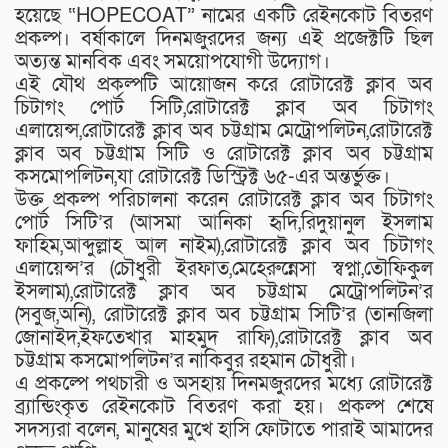
হয়েছে “HOPECOAT” নামের একটি রেইনকোট বিতরণ
প্রকল্প। বর্ষাকালে দিনমজুরদের জন্য এই প্রজেক্টটি ছিল
অত্যন্ত মানবিক এবং সময়োপযোগী উদ্যোগ।
এই যৌথ প্রকল্পটি আয়োজন করে রোটারেক্ট ক্লাব অব
চিটাগং পোর্ট সিটি,রোটারেক্ট ক্লাব অব চিটাগং
এলায়েন্স,রোটারেক্ট ক্লাব অব চট্টগ্রাম মেট্রোপলিটন,রোটারেক্ট
ক্লাব অব চট্টগ্রাম সিটি ও রোটারেক্ট ক্লাব অব চট্টগ্রাম
কসমোপলিটন,যা রোটারেক্ট ডিস্ট্রিক্ট ৬৫-এর অন্তর্ভুক্ত।
উক্ত প্রকল্প পরিচালনা করেন রোটারেক্ট ক্লাব অব চিটাগং
পোর্ট সিটি’র (আসমা আনিকা হৃদি,রিদুয়ানুল ইসলাম
ফাহিম,আব্দুল্লাহ আল নাইম),রোটারেক্ট ক্লাব অব চিটাগং
এলায়েন্স’র (চৌধুরী ইরফাত,মেহেরুন্নেসা স্বপ্না,তৌফিকুল
ইসলাম),রোটারেক্ট ক্লাব অব চট্টগ্রাম মেট্রোপলিটন’র
(সবুজ,অনি), রোটারেক্ট ক্লাব অব চট্টগ্রাম সিটি’র (তানজিলা
জোনাইদ,ইফতেখার মাহমুদ রাফি),রোটারেক্ট ক্লাব অব
চট্টগ্রাম কসমোপলিটন’র নাকিবুর রহমান চৌধুরী।
এ প্রকল্পে পথচারী ও অসহায় দিনমজুরদের মধ্যে রোটারেক্ট
ব্র্যান্ডিংকৃত রেইনকোট বিতরণ করা হয়। প্রকল্প শেষে
সদস্যরা বলেন, মানুষের মুখে হাসি ফোটাতে পারাই আমাদের