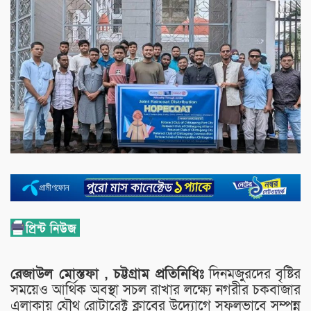
রেজাউল মোস্তফা , চট্টগ্রাম প্রতিনিধিঃ
দিনমজুরদের বৃষ্টির
সময়েও আর্থিক অবস্থা সচল রাখার লক্ষ্যে নগরীর চকবাজার
এলাকায় যৌথ রোটারেক্ট ক্লাবের উদ্যোগে সফলভাবে সম্পন্ন