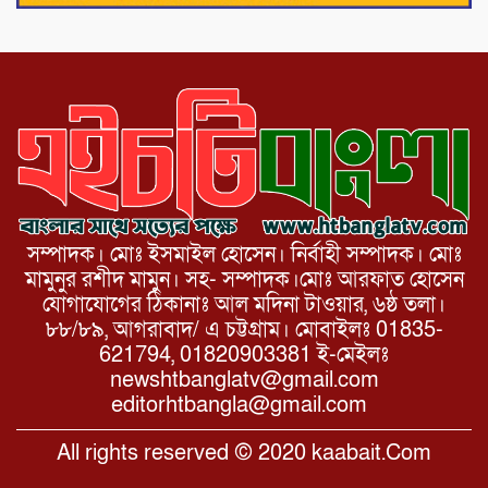
আয়োজনে ৫ আগস্ট জুলাই অভ্যুত্থানের দ্বিতীয়
বার্ষিকী পালন উপলক্ষে নিতপুর কপালের মোড়ে
মিছিল সমাবেশ অনুষ্ঠিত।
সম্পাদক। মোঃ ইসমাইল হোসেন। নির্বাহী সম্পাদক। মোঃ
মামুনুর রশীদ মামুন। সহ- সম্পাদক।মোঃ আরফাত হোসেন
যোগাযোগের ঠিকানাঃ আল মদিনা টাওয়ার, ৬ষ্ঠ তলা।
৮৮/৮৯, আগরাবাদ/ এ চট্টগ্রাম। মোবাইলঃ 01835-
621794, 01820903381 ই-মেইলঃ
newshtbanglatv@gmail.com
editorhtbangla@gmail.com
All rights reserved © 2020 kaabait.Com