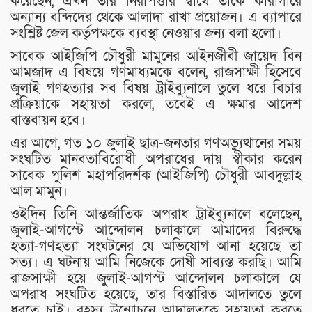
করেছেন, এখন তার নিরাপত্তার স্বার্থে তাকে কারাগারে
অন্যান্য বন্দিদের থেকে আলাদা রাখা প্রয়োজন। এ ব্যাপারে
সংশ্লিষ্ট জেল কর্তৃপক্ষকে ব্যবস্থা নেওয়ার জন্য বলা হলো।
সাবেক আইজিপি চৌধুরী মামুনের আইনজীবী জায়েদ বিন
আমজাদ এ বিষয়ে গণমাধ্যমকে বলেন, রাজসাক্ষী হিসেবে
জুলাই গণহত্যার সব বিষয় ট্রাইব্যুনালে তুলে ধরে বিচার
প্রক্রিয়াকে সহায়তা করলে, তবেই এ ক্ষমার আদেশ
বাস্তবায়ন হবে।
এর আগে, গত ১০ জুলাই ছাত্র-জনতার গণঅভ্যুত্থানের সময়
সংঘটিত মানবতাবিরোধী অপরাধের দায় স্বীকার করেন
সাবেক পুলিশ মহাপরিদর্শক (আইজিপি) চৌধুরী আবদুল্লাহ
আল মামুন।
ওইদিন তিনি আন্তর্জাতিক অপরাধ ট্রাইব্যুনালে বলেছেন,
জুলাই-আগস্টে আন্দোলন চলাকালে আমাদের বিরুদ্ধে
হত্যা-গণহত্যা সংঘটনের যে অভিযোগ আনা হয়েছে তা
সত্য। এ ঘটনায় আমি নিজেকে দোষী সাব্যস্ত করছি। আমি
রাজসাক্ষী হয়ে জুলাই-আগস্ট আন্দোলন চলাকালে যে
অপরাধ সংঘটিত হয়েছে, তার বিস্তারিত আদালতে তুলে
ধরতে চাই। রহস্য উন্মোচনে আদালতকে সহায়তা করতে