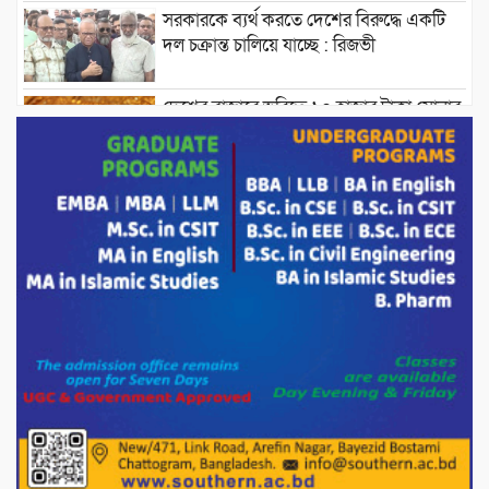
সরকারকে ব্যর্থ করতে দেশের বিরুদ্ধে একটি
দল চক্রান্ত চালিয়ে যাচ্ছে : রিজভী
দেশের বাজারে ভরিতে ১০ হাজার টাকা সোনার
দাম বাড়ানোর ঘোষণা।
ভারপ্রাপ্ত রাষ্ট্রপতি হাফিজ উদ্দিন আহমদের
সাথে এইচটি বাংলা অনলাইন পোর্টাল ও আইপি
টিভির সম্পাদক মোঃ ইসমাইল হোসেনের
সৌজন্য সাক্ষাৎ।
পাটগ্রামে জুলাই অভ্যুত্থান দিবস উপলক্ষে
১১দলীয় গণ মিছিল ও গণ সমাবেশ অনুষ্ঠিত
পোরশায় গণঅভ্যুত্থান দিবসে শহিদ ও জুলাই
যোদ্ধাদের সংবর্ধনা।
১১ দলীয় ঐক্য পোরশা উপজেলা শাখার