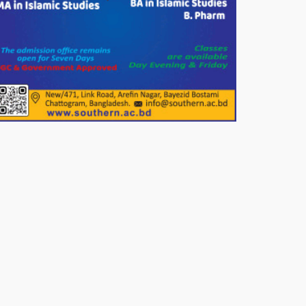
পাটগ্রামে জুলাই অভ্যুত্থান দিবস
উপলক্ষে ১১দলীয় গণ মিছিল ও গণ
সমাবেশ অনুষ্ঠিত
পোরশায় গণঅভ্যুত্থান দিবসে শহিদ ও
জুলাই যোদ্ধাদের সংবর্ধনা।
১১ দলীয় ঐক্য পোরশা উপজেলা শাখার
আয়োজনে ৫ আগস্ট জুলাই অভ্যুত্থানের
দ্বিতীয় বার্ষিকী পালন উপলক্ষে নিতপুর
কপালের মোড়ে মিছিল সমাবেশ অনুষ্ঠিত।