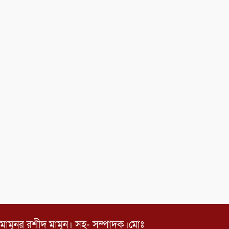
মামুনুর রশীদ মামুন। সহ- সম্পাদক।মোঃ