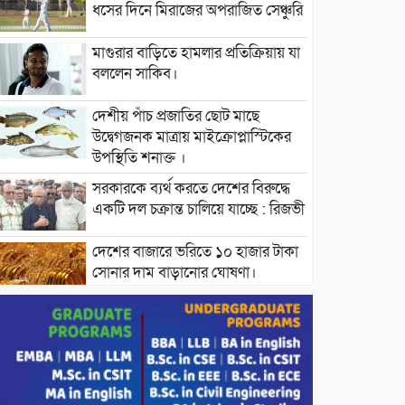
ধসের দিনে মিরাজের অপরাজিত সেঞ্চুরি
মাগুরার বাড়িতে হামলার প্রতিক্রিয়ায় যা
বললেন সাকিব।
দেশীয় পাঁচ প্রজাতির ছোট মাছে
উদ্বেগজনক মাত্রায় মাইক্রোপ্লাস্টিকের
উপস্থিতি শনাক্ত ।
সরকারকে ব্যর্থ করতে দেশের বিরুদ্ধে
একটি দল চক্রান্ত চালিয়ে যাচ্ছে : রিজভী
দেশের বাজারে ভরিতে ১০ হাজার টাকা
সোনার দাম বাড়ানোর ঘোষণা।
ভারপ্রাপ্ত রাষ্ট্রপতি হাফিজ উদ্দিন
আহমদের সাথে এইচটি বাংলা অনলাইন
পোর্টাল ও আইপি টিভির সম্পাদক মোঃ
ইসমাইল হোসেনের সৌজন্য সাক্ষাৎ।