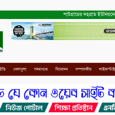
পাটগ্রামের দহগ্রাম ইউনিয়নের প্রধ
নীতি
খেলাধুলা
গনমাধ্যম
বিনোদন
সম্পাদকীয়
লাইফস্টা