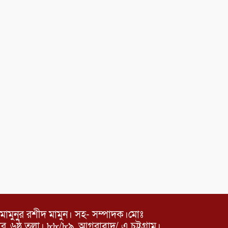
মামুনুর রশীদ মামুন। সহ- সম্পাদক।মোঃ
৬ষ্ঠ তলা। ৮৮/৮৯, আগরাবাদ/ এ চট্টগ্রাম।