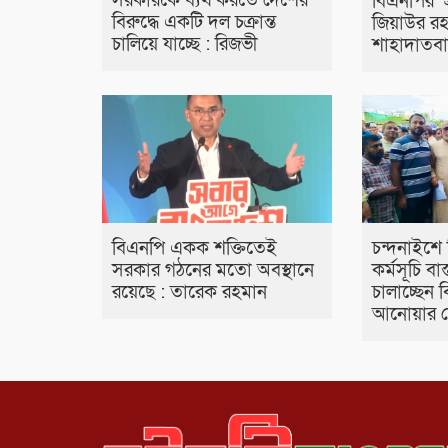
সরকারকে ব্যর্থ করতে দেশের
বিএনপির প্
বিরুদ্ধে একটি দল চক্রান্ত
জিয়াউর র
চালিয়ে যাচ্ছে : রিজভী
শাহাদাতবা
বিএনপি একক শক্তিতেই
চন্দনাইশে
সরকার গঠনের মতো অবস্থানে
কর্মসূচি বা
রয়েছে : তারেক রহমান
চালাচ্ছেন 
আনোয়ার চ