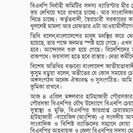
বিএনপি নির্বাহী কমিটির সদস্য ব্যারিস্টার ম
ভয় দেখিয়ে ঘরে রাখতে চাচ্ছে। আর সাংবাদিক
নিতে চাচ্ছে। কর্তৃতবাদী, স্বৈরাচারী সরকার
খুললেই মামলা আর গ্রেফতার এটা আওয়ামীলীগে
তিনি বলেন,বাংলাদেশের মানুষ মনস্থির করে ফ
হয়েছে, তার পক্ষে জনমত স্পষ্ট হয়ে গেছে। এখন
হবে। আন্দোলন শুরু হয়ে গেছে। বিদেশিদের স
রাজপথে। ফয়সালা হতে হবে রাস্তায়। নেতা কর্মী
বিশেষ অতিথির বক্তব্যে বাংলাদেশ জাতীয়তাবাদী
কুসুম বড়ুয়া বলেন, অতীতের যে কোন সময়ের 
অঙ্গসংগঠন অনেক ঐক্যবদ্ধ ও সুসংগঠিত। আমি ব
ভূমিকা রাখবে।
আজ ৪ এপ্রিল মঙ্গলবার হাটহাজারী পৌরসভা
পৌরসভা বিএনপির যৌথ উদ্যোগে বিএনপি চেয়ারপার
সুস্বাস্থ্য ও মুক্তি, বিএনপির ভারপ্রাপ্ত চেয়া
হাটহাজারী -বায়েজিদ (আংশিক) -৫ সংসদীয় আস
সাংবাদিক ও বিশিষ্ট ব্যাক্তিদের সম্মানে দ
বিএনপির আহবায়ক ও জেলা বিএনপির সদস্য মো. 