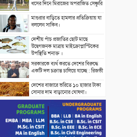
ধসের দিনে মিরাজের অপরাজিত সেঞ্চুরি
মাগুরার বাড়িতে হামলার প্রতিক্রিয়ায় যা
বললেন সাকিব।
দেশীয় পাঁচ প্রজাতির ছোট মাছে
উদ্বেগজনক মাত্রায় মাইক্রোপ্লাস্টিকের
উপস্থিতি শনাক্ত ।
সরকারকে ব্যর্থ করতে দেশের বিরুদ্ধে
একটি দল চক্রান্ত চালিয়ে যাচ্ছে : রিজভী
দেশের বাজারে ভরিতে ১০ হাজার টাকা
সোনার দাম বাড়ানোর ঘোষণা।
ভারপ্রাপ্ত রাষ্ট্রপতি হাফিজ উদ্দিন
আহমদের সাথে এইচটি বাংলা অনলাইন
পোর্টাল ও আইপি টিভির সম্পাদক মোঃ
ইসমাইল হোসেনের সৌজন্য সাক্ষাৎ।