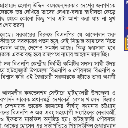
ীর মোহাম্মদ হেলাল উদ্দিন বলেছেন,সরকার দেশের জনগণকে
দেরকে ভয় দেখিয়ে তাদের লেখার-বলার স্বাধীনতা কেড়ে
ের কাছ থেকে কোনো কিছু পাব এটা আশা করা যায় না।মুখ
র শেষ ভরসা।
েলেছে। সরকারের বিরুদ্ধে বিএনপির যে আন্দোলন শুরু
 কীভাবে সরকারের পতন হবে, সেই সিদ্ধান্ত আমাদের নিতে
মর্থন আছে, দেশেও সমর্থন আছে। কিন্তু ফয়সালা হবে
দেরকে একতাবদ্ধ হয়ে রাজপথে নামার আহ্বান জানাচ্ছি।
 দল বিএনপি কেন্দ্রীয় নির্বাহী কমিটির সদস্য সাথী উদয়
চেয়ে হাটহাজারী উপজেলা বিএনপি ও পৌরসভা বিএনপি ও
িশ্বাস করি এই স্বৈরাচারী সরকারকে হটাতে তারা অগ্রণী
র আলমগীর কনভেনশন সেন্টারে হাটহাজারী উপজেলা ও
্সন সাবেক প্রধানমন্ত্রী দেশনেত্রী বেগম খালেদা জিয়ার
রম্যান দেশনায়ক তারেক রহমানের দীর্ঘায়ু কামনায় চট্টগ্রাম
নের বিএনপি ও অঙ্গ এবং সহযোগী সংগঠনের নেতাকর্মী,
োয়া ও ইফতার মাহফিল অনুষ্ঠিত হয়। হাটহাজারী পৌরসভা
জাকের হোসেন এর সভাপতিত্বে গিয়াসউদ্দিন চেয়ারম্যান