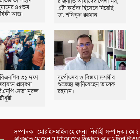
রতিষ্ঠাতা শহীদ
রাজনীতি আমাদের পেশা নয়,
হমানের ৪৫তম
এটা কর্তব্য হিসেবে নিয়েছি :
র্ষিকী আজ।
ডা. শফিকুর রহমান
 বিএনপির ৩১ দফা
দুর্গোৎসব ও বিজয়া দশমীর
স্তবায়নে প্রচারণা
শুভেচ্ছা জানিয়েছেন তারেক
বিএনপি নেতা নুরুল
রহমান।
ৌধুরী
সম্পাদক। মোঃ ইসমাইল হোসেন। নির্বাহী সম্পাদক। মোঃ 
আরফাত হোসেন যোগাযোগের ঠিকানাঃ আল মদিনা টাওয়ার, 