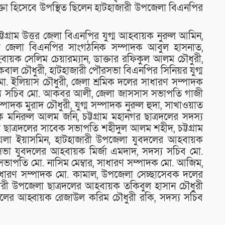
ক্তা হিসেবে উপস্থিত ছিলেন হাটহাজারী উপজেলা বিএনপির
ট্টগ্রাম উত্তর জেলা বিএনপির যুগ্ম আহবায়ক নুরুল আমিন,
ক জেলা বিএনপির সাংগঠনিক সম্পাদক আবুল হাসনাত,
ায়ক সেলিম চেয়ারম্যান, ডাক্তার রফিকুল আলম চৌধুরী,
ইকবাল চৌধুরী, হাটহাজারী পৌরসভা বিএনপির সিনিয়র যুগ্ম
 মো. ইলিয়াস চৌধুরী, জেলা শ্রমিক দলের সাধারণ সম্পাদক
দস্য সচিব মো. আকবর আলী, জেলা জাসসাস সভাপতি গাজী
াদক মুরাদ চৌধুরী, যুগ্ম সম্পাদক নুরুল হুদা, সাখাওয়াত
ক মনিরুল আলম জনি, চট্টগ্রাম মহানগর ছাত্রদলের সদস্য
লা ছাত্রদলের সাবেক সভাপতি শহীদুল আলম শহীদ, চট্টগ্রাম
ায়লা ইয়াসমিন, হাটহাজারী উপজেলা যুবদলের আহবায়ক
সভা যুবদলের আহবায়ক মির্জা এমদাদ, সদস্য সচিব মো.
 সভাপতি মো. নাসিম মেম্বার, সাধারণ সম্পাদক মো. আজিম,
ধারণ সম্পাদক মো. কামাল, উপজেলা সেচ্ছাসেবক দলের
জারী উপজেলা ছাত্রদলের আহবায়ক তকিবুল হাসান চৌধুরী
রদলের আহ্বায়ক রেজাউল করিম চৌধুরী রকি, সদস্য সচিব