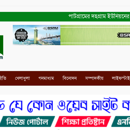
পাটগ্রামের দহগ্রাম ইউনিয়নের প্রধা
নীতি
খেলাধুলা
গনমাধ্যম
বিনোদন
সম্পাদকীয়
লাইফস্টা