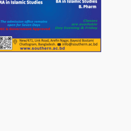
পাটগ্রামে জুলাই অভ্যুত্থান দিবস
উপলক্ষে ১১দলীয় গণ মিছিল ও গণ
সমাবেশ অনুষ্ঠিত
পোরশায় গণঅভ্যুত্থান দিবসে শহিদ ও
জুলাই যোদ্ধাদের সংবর্ধনা।
১১ দলীয় ঐক্য পোরশা উপজেলা শাখার
আয়োজনে ৫ আগস্ট জুলাই অভ্যুত্থানের
দ্বিতীয় বার্ষিকী পালন উপলক্ষে নিতপুর
কপালের মোড়ে মিছিল সমাবেশ অনুষ্ঠিত।