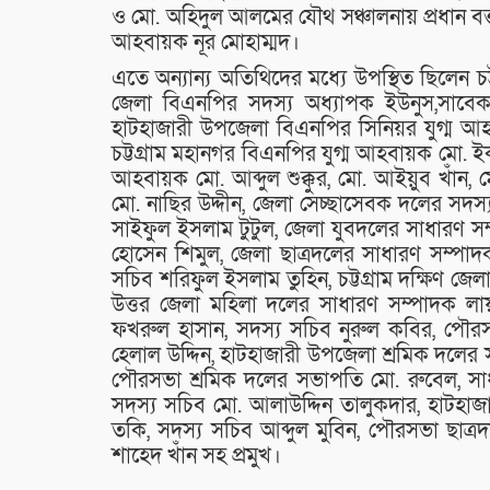
ও মো. অহিদুল আলমের যৌথ সঞ্চালনায় প্রধান ব
আহবায়ক নূর মোহাম্মদ।
এতে অন্যান্য অতিথিদের মধ্যে উপস্থিত ছিলেন চ
জেলা বিএনপির সদস্য অধ্যাপক ইউনুস,সাবে
হাটহাজারী উপজেলা বিএনপির সিনিয়র যুগ্ম আহব
চট্টগ্রাম মহানগর বিএনপির যুগ্ম আহবায়ক মো. 
আহবায়ক মো. আব্দুল শুক্কুর, মো. আইয়ুব খাঁন,
মো. নাছির উদ্দীন, জেলা সেচ্ছাসেবক দলের স
সাইফুল ইসলাম টুটুল, জেলা যুবদলের সাধারণ সম্প
হোসেন শিমুল, জেলা ছাত্রদলের সাধারণ সম্পাদ
সচিব শরিফুল ইসলাম তুহিন, চট্টগ্রাম দক্ষিণ জে
উত্তর জেলা মহিলা দলের সাধারণ সম্পাদক ল
ফখরুল হাসান, সদস্য সচিব নুরুল কবির, পৌর
হেলাল উদ্দিন, হাটহাজারী উপজেলা শ্রমিক দলের
পৌরসভা শ্রমিক দলের সভাপতি মো. রুবেল, সা
সদস্য সচিব মো. আলাউদ্দিন তালুকদার, হাটহা
তকি, সদস্য সচিব আব্দুল মুবিন, পৌরসভা ছাত্
শাহেদ খাঁন সহ প্রমুখ।