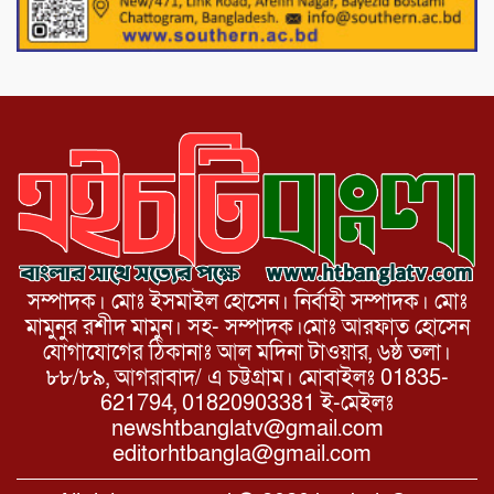
১১ দলীয় ঐক্য পোরশা উপজেলা শাখার
আয়োজনে ৫ আগস্ট জুলাই অভ্যুত্থানের দ্বিতীয়
বার্ষিকী পালন উপলক্ষে নিতপুর কপালের মোড়ে
মিছিল সমাবেশ অনুষ্ঠিত।
সম্পাদক। মোঃ ইসমাইল হোসেন। নির্বাহী সম্পাদক। মোঃ
মামুনুর রশীদ মামুন। সহ- সম্পাদক।মোঃ আরফাত হোসেন
যোগাযোগের ঠিকানাঃ আল মদিনা টাওয়ার, ৬ষ্ঠ তলা।
৮৮/৮৯, আগরাবাদ/ এ চট্টগ্রাম। মোবাইলঃ 01835-
621794, 01820903381 ই-মেইলঃ
newshtbanglatv@gmail.com
editorhtbangla@gmail.com