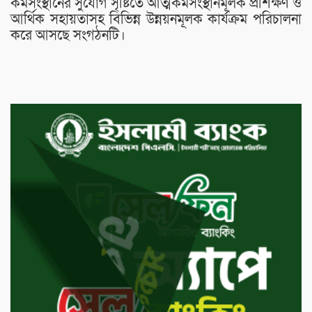
কর্মসংস্থানের সুযোগ সৃষ্টিতে আত্মকর্মসংস্থানমূলক প্রশিক্ষণ ও
আর্থিক সহায়তাসহ বিভিন্ন উন্নয়নমূলক কার্যক্রম পরিচালনা
করে আসছে সংগঠনটি।