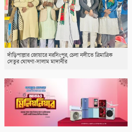
দাঁড়িপাল্লার জোয়ারে নরসিংপুর, চেলা নদীতে ত্রিমাত্রিক
সেতুর ঘোষণা-সালাম মাদানীর