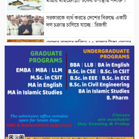
মাত্রায় মাইক্রোপ্লাস্টিকের উপস্থিতি শনাক্ত ।
সরকারকে ব্যর্থ করতে দেশের বিরুদ্ধে একটি
দল চক্রান্ত চালিয়ে যাচ্ছে : রিজভী
দেশের বাজারে ভরিতে ১০ হাজার টাকা সোনার
দাম বাড়ানোর ঘোষণা।
ভারপ্রাপ্ত রাষ্ট্রপতি হাফিজ উদ্দিন আহমদের
সাথে এইচটি বাংলা অনলাইন পোর্টাল ও আইপি
টিভির সম্পাদক মোঃ ইসমাইল হোসেনের
সৌজন্য সাক্ষাৎ।
পাটগ্রামে জুলাই অভ্যুত্থান দিবস উপলক্ষে
১১দলীয় গণ মিছিল ও গণ সমাবেশ অনুষ্ঠিত
পোরশায় গণঅভ্যুত্থান দিবসে শহিদ ও জুলাই
যোদ্ধাদের সংবর্ধনা।