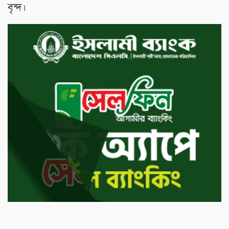
বৃন্দ।