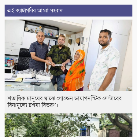
এই ক্যাটাগরির আরো সংবাদ
শতাধিক মানুষের মাঝে গোল্ডেন ডায়াগনস্টিক সেন্টারের
বিনামূল্যে চশমা বিতরণ।