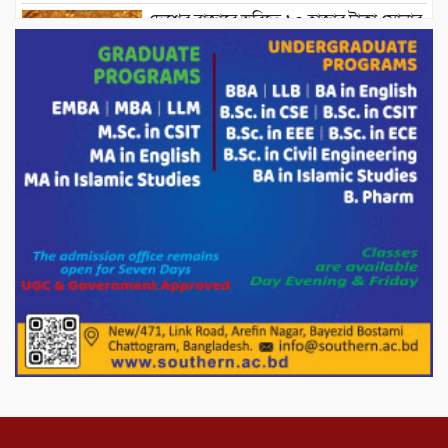
দেশের বাজারে ভরিতে ১০ হাজার টাকা সোনার
দাম বাড়ানোর ঘোষণা।
ভারপ্রাপ্ত রাষ্ট্রপতি হাফিজ উদ্দিন আহমদের
সাথে এইচটি বাংলা অনলাইন পোর্টাল ও আইপি
টিভির সম্পাদক মোঃ ইসমাইল হোসেনের
সৌজন্য সাক্ষাৎ।
পাটগ্রামে জুলাই অভ্যুত্থান দিবস উপলক্ষে
১১দলীয় গণ মিছিল ও গণ সমাবেশ অনুষ্ঠিত
পোরশায় গণঅভ্যুত্থান দিবসে শহিদ ও জুলাই
যোদ্ধাদের সংবর্ধনা।
১১ দলীয় ঐক্য পোরশা উপজেলা শাখার
আয়োজনে ৫ আগস্ট জুলাই অভ্যুত্থানের দ্বিতীয়
বার্ষিকী পালন উপলক্ষে নিতপুর কপালের মোড়ে
মিছিল সমাবেশ অনুষ্ঠিত।