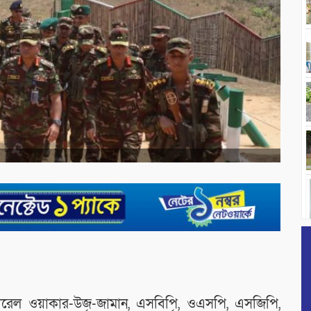
জেনারেল ওয়াকার-উজ-জামান, এসবিপি, ওএসপি, এসজিপি,