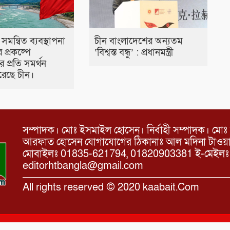
 সমন্বিত ব্যবস্থাপনা
চীন বাংলাদেশের অন্যতম
র প্রকল্পে
‘বিশ্বস্ত বন্ধু’ : প্রধানমন্ত্রী
 প্রতি সমর্থন
 করেছে চীন।
সম্পাদক। মোঃ ইসমাইল হোসেন। নির্বাহী সম্পাদক। মোঃ 
আরফাত হোসেন যোগাযোগের ঠিকানাঃ আল মদিনা টাওয়ার, 
মোবাইলঃ 01835-621794, 01820903381 ই-মেইল
editorhtbangla@gmail.com
All rights reserved © 2020 kaabait.Com