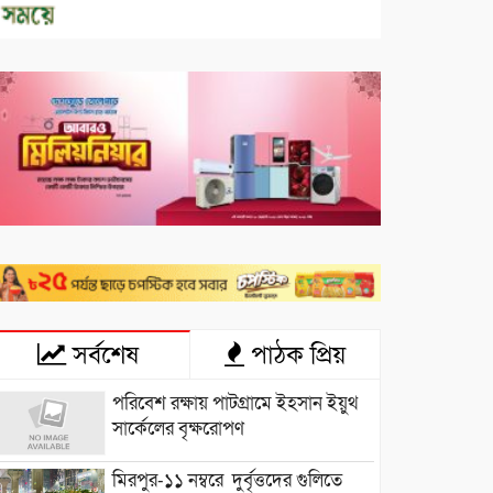
সর্বশেষ
পাঠক প্রিয়
পরিবেশ রক্ষায় পাটগ্রামে ইহসান ইয়ুথ
সার্কেলের বৃক্ষরোপণ
মিরপুর-১১ নম্বরে দুর্বৃত্তদের গুলিতে