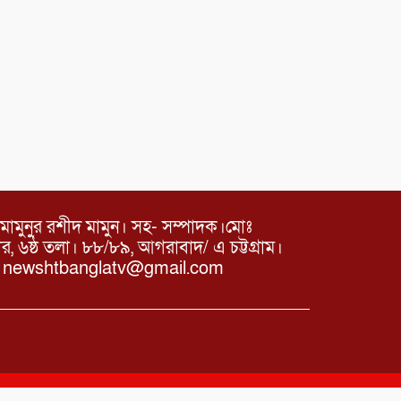
মামুনুর রশীদ মামুন। সহ- সম্পাদক।মোঃ
৬ষ্ঠ তলা। ৮৮/৮৯, আগরাবাদ/ এ চট্টগ্রাম।
ঃ newshtbanglatv@gmail.com