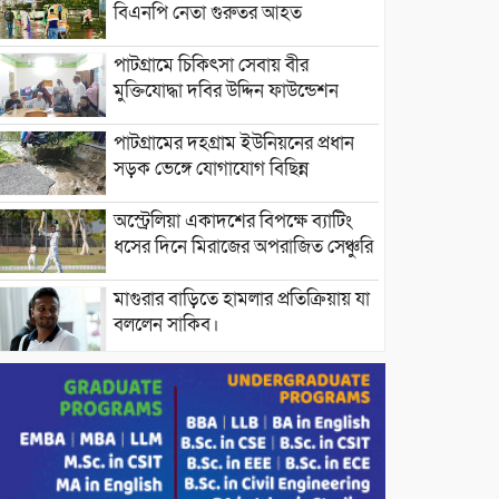
বিএনপি নেতা গুরুতর আহত
পাটগ্রামে চিকিৎসা সেবায় বীর
মুক্তিযোদ্ধা দবির উদ্দিন ফাউন্ডেশন
পাটগ্রামের দহগ্রাম ইউনিয়নের প্রধান
সড়ক ভেঙ্গে যোগাযোগ বিছিন্ন
অস্ট্রেলিয়া একাদশের বিপক্ষে ব্যাটিং
ধসের দিনে মিরাজের অপরাজিত সেঞ্চুরি
মাগুরার বাড়িতে হামলার প্রতিক্রিয়ায় যা
বললেন সাকিব।
দেশীয় পাঁচ প্রজাতির ছোট মাছে
উদ্বেগজনক মাত্রায় মাইক্রোপ্লাস্টিকের
উপস্থিতি শনাক্ত ।
সরকারকে ব্যর্থ করতে দেশের বিরুদ্ধে
একটি দল চক্রান্ত চালিয়ে যাচ্ছে : রিজভী