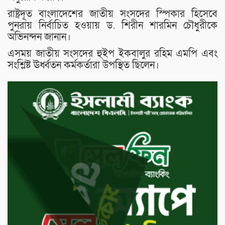
রাষ্ট্রদূত বাংলাদেশের জাতীয় সংসদের স্পিকার হিসেবে
পুনরায় নির্বাচিত হওয়ায় ড. শিরীন শারমিন চৌধুরীকে
অভিনন্দন জানান।
এসময় জাতীয় সংসদের হুইপ ইকবালুর রহিম এমপি এবং
সংশ্লিষ্ট ঊর্ধ্বতন কর্মকর্তারা উপস্থিত ছিলেন।