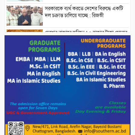
সরকারকে ব্যর্থ করতে দেশের বিরুদ্ধে একটি
দল চক্রান্ত চালিয়ে যাচ্ছে : রিজভী
দেশের বাজারে ভরিতে ১০ হাজার টাকা সোনার
দাম বাড়ানোর ঘোষণা।
ভারপ্রাপ্ত রাষ্ট্রপতি হাফিজ উদ্দিন আহমদের
সাথে এইচটি বাংলা অনলাইন পোর্টাল ও আইপি
টিভির সম্পাদক মোঃ ইসমাইল হোসেনের
সৌজন্য সাক্ষাৎ।
পাটগ্রামে জুলাই অভ্যুত্থান দিবস উপলক্ষে
১১দলীয় গণ মিছিল ও গণ সমাবেশ অনুষ্ঠিত
পোরশায় গণঅভ্যুত্থান দিবসে শহিদ ও জুলাই
যোদ্ধাদের সংবর্ধনা।