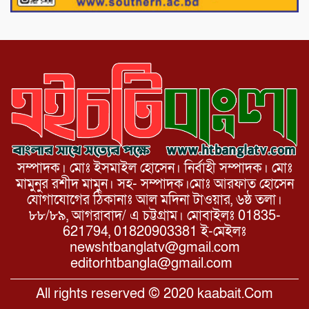
১১ দলীয় ঐক্য পোরশা উপজেলা শাখার
আয়োজনে ৫ আগস্ট জুলাই অভ্যুত্থানের দ্বিতীয়
বার্ষিকী পালন উপলক্ষে নিতপুর কপালের মোড়ে
মিছিল সমাবেশ অনুষ্ঠিত।
সম্পাদক। মোঃ ইসমাইল হোসেন। নির্বাহী সম্পাদক। মোঃ
মামুনুর রশীদ মামুন। সহ- সম্পাদক।মোঃ আরফাত হোসেন
যোগাযোগের ঠিকানাঃ আল মদিনা টাওয়ার, ৬ষ্ঠ তলা।
৮৮/৮৯, আগরাবাদ/ এ চট্টগ্রাম। মোবাইলঃ 01835-
621794, 01820903381 ই-মেইলঃ
newshtbanglatv@gmail.com
editorhtbangla@gmail.com
All rights reserved © 2020 kaabait.Com