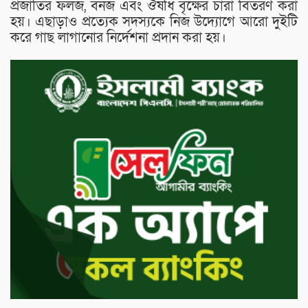
প্রজাতির ফলজ, বনজ এবং ঔষধি বৃক্ষের চারা বিতরণ করা
হয়। এছাড়াও প্রত্যেক সদস্যকে নিজ উদ্যোগে আরো দুইটি
করে গাছ লাগানোর নির্দেশনা প্রদান করা হয়।