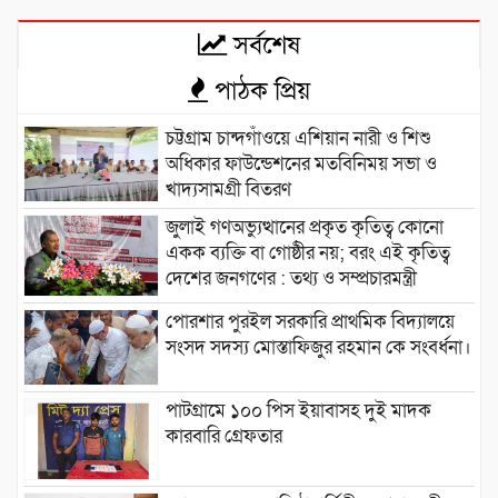
সর্বশেষ
পাঠক প্রিয়
চট্টগ্রাম চান্দগাঁওয়ে এশিয়ান নারী ও শিশু
অধিকার ফাউন্ডেশনের মতবিনিময় সভা ও
খাদ্যসামগ্রী বিতরণ
জুলাই গণঅভ্যুত্থানের প্রকৃত কৃতিত্ব কোনো
একক ব্যক্তি বা গোষ্ঠীর নয়; বরং এই কৃতিত্ব
দেশের জনগণের : তথ্য ও সম্প্রচারমন্ত্রী
পোরশার পুরইল সরকারি প্রাথমিক বিদ্যালয়ে
সংসদ সদস্য মোস্তাফিজুর রহমান কে সংবর্ধনা।
পাটগ্রামে ১০০ পিস ইয়াবাসহ দুই মাদক
কারবারি গ্রেফতার