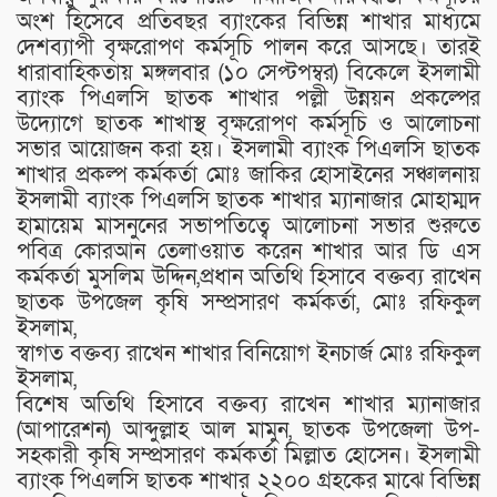
অংশ হিসেবে প্রতিবছর ব্যাংকের বিভিন্ন শাখার মাধ্যমে
দেশব্যাপী বৃক্ষরোপণ কর্মসূচি পালন করে আসছে। তারই
ধারাবাহিকতায় মঙ্গলবার (১০ সেপ্টপম্বর) বিকেলে ইসলামী
ব্যাংক পিএলসি ছাতক শাখার পল্লী উন্নয়ন প্রকল্পের
উদ্যোগে ছাতক শাখাস্থ বৃক্ষরোপণ কর্মসূচি ও আলোচনা
সভার আয়োজন করা হয়। ইসলামী ব্যাংক পিএলসি ছাতক
শাখার প্রকল্প কর্মকর্তা মোঃ জাকির হোসাইনের সঞ্চালনায়
ইসলামী ব্যাংক পিএলসি ছাতক শাখার ম্যানাজার মোহাম্মদ
হামায়েম মাসনুনের সভাপতিত্বে আলোচনা সভার শুরুতে
পবিত্র কোরআন তেলাওয়াত করেন শাখার আর ডি এস
কর্মকর্তা মুসলিম উদ্দিন,প্রধান অতিথি হিসাবে বক্তব্য রাখেন
ছাতক উপজেল কৃষি সম্প্রসারণ কর্মকর্তা, মোঃ রফিকুল
ইসলাম,
স্বাগত বক্তব্য রাখেন শাখার বিনিয়োগ ইনচার্জ মোঃ রফিকুল
ইসলাম,
বিশেষ অতিথি হিসাবে বক্তব্য রাখেন শাখার ম্যানাজার
(আপারেশন) আব্দুল্লাহ আল মামুন, ছাতক উপজেলা উপ-
সহকারী কৃষি সম্প্রসারণ কর্মকর্তা মিল্লাত হোসেন। ইসলামী
ব্যাংক পিএলসি ছাতক শাখার ২২০০ গ্রহকের মাঝে বিভিন্ন