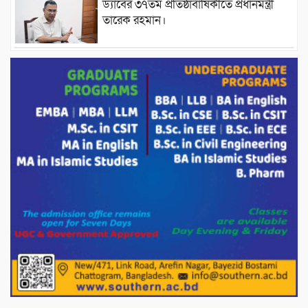
ড্যাবের ৩৭তম প্রতিষ্ঠাবার্ষিকীতে প্রধানমন্ত্রী
তারেক রহমান।
চন্দনাইশের হাশিমপুর ৪ নং ওয়ার্ডে ৫’শতাধিক
হতদরিদ্র পরিবারের মাঝে খাদ্যসামগ্রী বিতরণ
করেন মনজুর মোরশেদ
পরিবেশ রক্ষায় পাটগ্রামে ইহসান ইয়ুথ
সার্কেলের বৃক্ষরোপণ
মিরপুর-১১ নম্বরে দুর্বৃত্তদের গুলিতে বিএনপি
নেতা গুরুতর আহত
পাটগ্রামে চিকিৎসা সেবায় বীর মুক্তিযোদ্ধা দবির
উদ্দিন ফাউন্ডেশন
পাটগ্রামের দহগ্রাম ইউনিয়নের প্রধান সড়ক
ভেঙ্গে যোগাযোগ বিছিন্ন