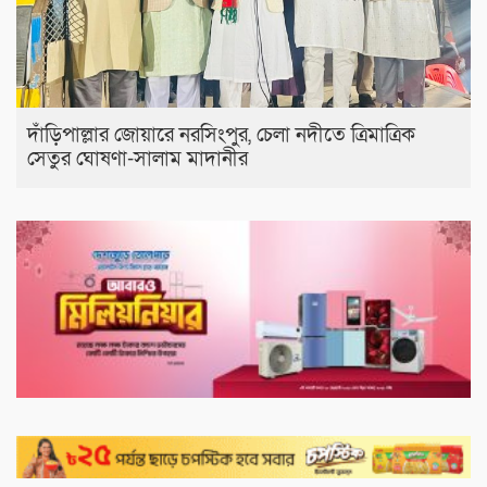
দাঁড়িপাল্লার জোয়ারে নরসিংপুর, চেলা নদীতে ত্রিমাত্রিক
সেতুর ঘোষণা-সালাম মাদানীর