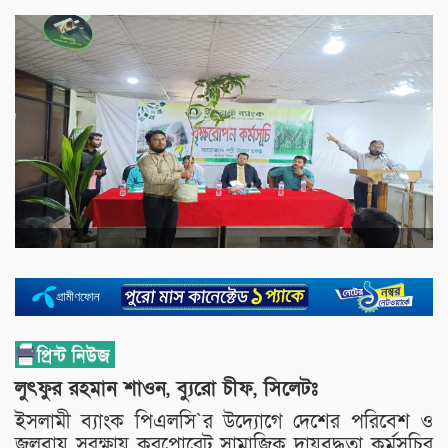
লুৎফুর রহমান শাওন, ব্যুরো চীফ, সিলেটঃ
ইসলামী ব্যাংক পিএলসি`র উদ্যোগে দেশের পরিবেশ ও
জলবায়ু সুরক্ষায় করপোরেট সামাজিক দায়বদ্ধতা কর্মসূচির