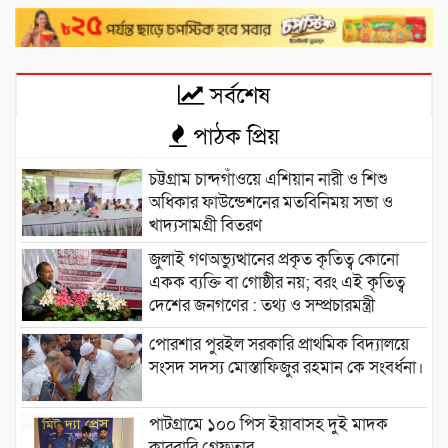
সর্বশেষ
পাঠক প্রিয়
চট্টগ্রাম চান্দগাঁওয়ে এশিয়ান নারী ও শিশু
অধিকার ফাউন্ডেশনের মতবিনিময় সভা ও
খাদ্যসামগ্রী বিতরণ
জুলাই গণঅভ্যুত্থানের প্রকৃত কৃতিত্ব কোনো
একক ব্যক্তি বা গোষ্ঠীর নয়; বরং এই কৃতিত্ব
দেশের জনগণের : তথ্য ও সম্প্রচারমন্ত্রী
পোরশার পুরইল সরকারি প্রাথমিক বিদ্যালয়ে
সংসদ সদস্য মোস্তাফিজুর রহমান কে সংবর্ধনা।
পাটগ্রামে ১০০ পিস ইয়াবাসহ দুই মাদক
কারবারি গ্রেফতার