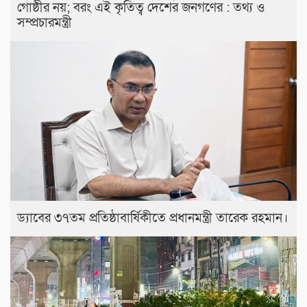
গোষ্ঠীর নয়; বরং এই কৃতিত্ব দেশের জনগণের : তথ্য ও
সম্প্রচারমন্ত্রী
ড্যাবের ৩৭তম প্রতিষ্ঠাবার্ষিকীতে প্রধানমন্ত্রী তারেক রহমান।