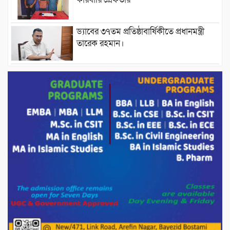
ড্যাবের ৩৭তম প্রতিষ্ঠাবার্ষিকীতে প্রধানমন্ত্রী
তারেক রহমান।
চন্দনাইশের হাশিমপুর ৪ নং ওয়ার্ডে ৫’শতাধিক
হতদরিদ্র পরিবারের মাঝে খাদ্যসামগ্রী বিতরণ
করেন মনজুর মোরশেদ
পরিবেশ রক্ষায় পাটগ্রামে ইহসান ইয়ুথ
সার্কেলের বৃক্ষরোপণ
মিরপুর-১১ নম্বরে দুর্বৃত্তদের গুলিতে বিএনপি
নেতা গুরুতর আহত
পাটগ্রামে চিকিৎসা সেবায় বীর মুক্তিযোদ্ধা দবির
উদ্দিন ফাউন্ডেশন