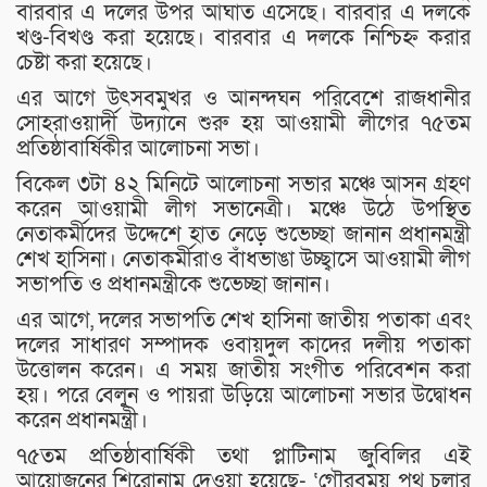
বারবার এ দলের উপর আঘাত এসেছে। বারবার এ দলকে
খণ্ড-বিখণ্ড করা হয়েছে। বারবার এ দলকে নিশ্চিহ্ন করার
চেষ্টা করা হয়েছে।
এর আগে উৎসবমুখর ও আনন্দঘন পরিবেশে রাজধানীর
সোহরাওয়ার্দী উদ্যানে শুরু হয় আওয়ামী লীগের ৭৫তম
প্রতিষ্ঠাবার্ষিকীর আলোচনা সভা।
বি‌কেল ৩টা ৪২ মিনিটে আলোচনা সভার মঞ্চে আসন গ্রহণ
করেন আওয়ামী লীগ সভানেত্রী। মঞ্চে উঠে উপস্থিত
নেতাকর্মীদের উদ্দেশে হাত নেড়ে শুভেচ্ছা জানান প্রধানমন্ত্রী
শেখ হা‌সিনা। নেতাকর্মীরাও বাঁধভাঙা উচ্ছ্বাসে আওয়ামী লীগ
সভাপতি ও প্রধানমন্ত্রীকে শুভেচ্ছা জানান।
এর আগে, দলের সভাপতি শেখ হাসিনা জাতীয় পতাকা এবং
দলের সাধারণ সম্পাদক ওবায়দুল কাদের দলীয় পতাকা
উত্তোলন করেন। এ সময় জাতীয় সংগীত পরিবেশন করা
হয়। পরে বেলুন ও পায়রা উড়িয়ে আলোচনা সভার উদ্বোধন
করেন প্রধানমন্ত্রী।
৭৫তম প্রতিষ্ঠাবার্ষিকী তথা প্লাটিনাম জুবিলির এই
আয়োজনের শিরোনাম দেওয়া হয়েছে- ‘গৌরবময় পথ চলার