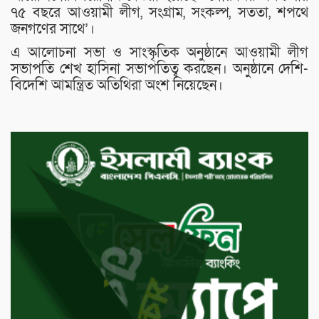
৭৫ বছরে আওয়ামী লীগ, সংগ্রাম, সংকল্প, সততা, শপ‌থে
জনগ‌ণের সা‌থে’।
এ আলোচনা সভা ও সাংস্কৃতিক অনুষ্ঠানে আওয়ামী লীগ
সভাপতি শেখ হাসিনা সভাপতিত্ব করছেন। অনুষ্ঠানে দেশি-
বিদেশি আমন্ত্রিত অতিথিরা অংশ নি‌য়ে‌ছেন।