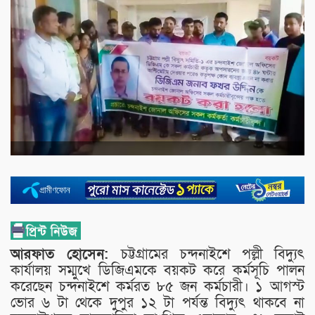
আরফাত হোসেন:
চট্টগ্রামের চন্দনাইশে পল্লী বিদ্যুৎ
কার্যালয় সম্মুখে ডিজিএমকে বয়কট করে কর্মসূচি পালন
করেছেন চন্দনাইশে কর্মরত ৮৫ জন কর্মচারী। ১ আগস্ট
ভোর ৬ টা থেকে দুপুর ১২ টা পর্যন্ত বিদ্যুৎ থাকবে না