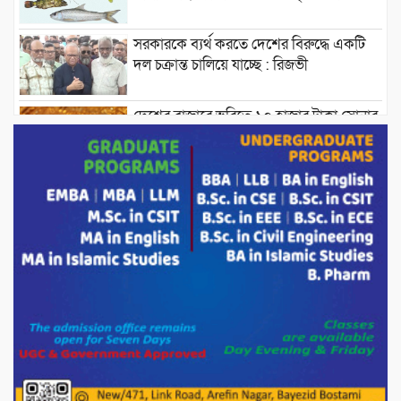
সরকারকে ব্যর্থ করতে দেশের বিরুদ্ধে একটি
দল চক্রান্ত চালিয়ে যাচ্ছে : রিজভী
দেশের বাজারে ভরিতে ১০ হাজার টাকা সোনার
দাম বাড়ানোর ঘোষণা।
ভারপ্রাপ্ত রাষ্ট্রপতি হাফিজ উদ্দিন আহমদের
সাথে এইচটি বাংলা অনলাইন পোর্টাল ও আইপি
টিভির সম্পাদক মোঃ ইসমাইল হোসেনের
সৌজন্য সাক্ষাৎ।
পাটগ্রামে জুলাই অভ্যুত্থান দিবস উপলক্ষে
১১দলীয় গণ মিছিল ও গণ সমাবেশ অনুষ্ঠিত
পোরশায় গণঅভ্যুত্থান দিবসে শহিদ ও জুলাই
যোদ্ধাদের সংবর্ধনা।