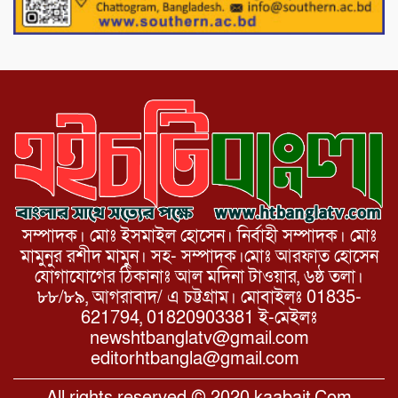
১১ দলীয় ঐক্য পোরশা উপজেলা শাখার
আয়োজনে ৫ আগস্ট জুলাই অভ্যুত্থানের দ্বিতীয়
বার্ষিকী পালন উপলক্ষে নিতপুর কপালের মোড়ে
মিছিল সমাবেশ অনুষ্ঠিত।
সম্পাদক। মোঃ ইসমাইল হোসেন। নির্বাহী সম্পাদক। মোঃ
মামুনুর রশীদ মামুন। সহ- সম্পাদক।মোঃ আরফাত হোসেন
যোগাযোগের ঠিকানাঃ আল মদিনা টাওয়ার, ৬ষ্ঠ তলা।
৮৮/৮৯, আগরাবাদ/ এ চট্টগ্রাম। মোবাইলঃ 01835-
621794, 01820903381 ই-মেইলঃ
newshtbanglatv@gmail.com
editorhtbangla@gmail.com
All rights reserved © 2020 kaabait.Com