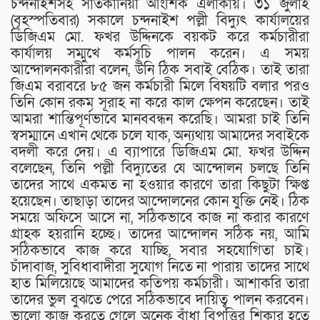
চন্দনাইশসহ সাতকানিয়া আংশিক এলাকায়। ৩১ জুলাই
(বৃহস্পতিবার) সকালে চন্দনাইশ পল্লী বিদ্যুৎ কার্যালয়ের
ডিজিএম মো. ফখর উদ্দিনকে বয়কট করে কর্মচারীরা
কার্যালয় সম্মুখে কর্মসূচি পালন করেন। এ সময়
আন্দোলনকারীরা বলেন, উনি ঠিক সবাই বেঠিক। তাই তারা
জিএম বরাবরে ৮৫ জন কর্মচারী মিলে বিষয়টি বলার পরও
তিনি কোন রকম সূরাহ না করে কাল ক্ষেপন করেছেন। তাই
আমরা শান্তিপূর্ণভাবে মানববন্ধন করেছি। আমরা চাই তিনি
স্বসম্মানে এখান থেকে চলে যাক, অন্যথায় আমাদের সবাইকে
বদলী করে দেয়। এ ব্যাপারে ডিজিএম মো. ফখর উদ্দিন
বলেছেন, তিনি পল্লী বিদ্যুতের যে আন্দোলন চলছে তিনি
তাদের সাথে একমত না হওয়ার কারণে তারা কিছুটা ক্ষিপ্ত
হয়েছেন। তাছাড়া তাদের আন্দোলনের কোন যুক্তি নেই। ঠিক
সময়ে অফিসে আসে না, সঠিকভাবে কাজ না করার কারণে
গ্রাহক হয়রানি হচ্ছে। তাদের আন্দোলন সঠিক নয়, আমি
সঠিকভাবে কাজ করে যাচ্ছি, সবার সহযোগিতা চাই।
চাঁদাবাজ, সুবিধাবাদীরা সুযোগ নিতে না পারায় তাদের সাথে
হাত মিলিয়েছে আমাদের কতিপয় কর্মচারী। আশাকরি তারা
তাদের ভুল বুঝতে পেরে সঠিকভাবে দায়িত্ব পালন করবেন।
ভালো কাজ করতে গেলে অনেক বাঁধা বিপত্তির শিকার হতে