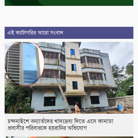
এই ক্যাটাগরির আরো সংবাদ
চন্দনাইশে বন্যার্তদের খাদ্যদ্রব্য দিতে এসে কানাডা
প্রবাসীর পরিবারকে হয়রানির অভিযোগ